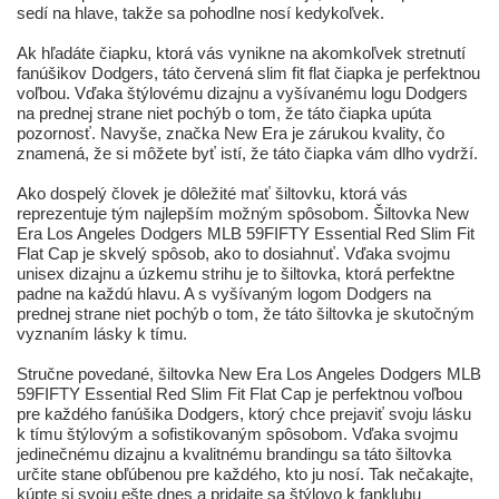
sedí na hlave, takže sa pohodlne nosí kedykoľvek.
Ak hľadáte čiapku, ktorá vás vynikne na akomkoľvek stretnutí
fanúšikov Dodgers, táto červená slim fit flat čiapka je perfektnou
voľbou. Vďaka štýlovému dizajnu a vyšívanému logu Dodgers
na prednej strane niet pochýb o tom, že táto čiapka upúta
pozornosť. Navyše, značka New Era je zárukou kvality, čo
znamená, že si môžete byť istí, že táto čiapka vám dlho vydrží.
Ako dospelý človek je dôležité mať šiltovku, ktorá vás
reprezentuje tým najlepším možným spôsobom. Šiltovka New
Era Los Angeles Dodgers MLB 59FIFTY Essential Red Slim Fit
Flat Cap je skvelý spôsob, ako to dosiahnuť. Vďaka svojmu
unisex dizajnu a úzkemu strihu je to šiltovka, ktorá perfektne
padne na každú hlavu. A s vyšívaným logom Dodgers na
prednej strane niet pochýb o tom, že táto šiltovka je skutočným
vyznaním lásky k tímu.
Stručne povedané, šiltovka New Era Los Angeles Dodgers MLB
59FIFTY Essential Red Slim Fit Flat Cap je perfektnou voľbou
pre každého fanúšika Dodgers, ktorý chce prejaviť svoju lásku
k tímu štýlovým a sofistikovaným spôsobom. Vďaka svojmu
jedinečnému dizajnu a kvalitnému brandingu sa táto šiltovka
určite stane obľúbenou pre každého, kto ju nosí. Tak nečakajte,
kúpte si svoju ešte dnes a pridajte sa štýlovo k fanklubu