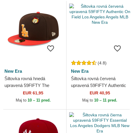
(4.8)
New Era
New Era
Šiltovka rovná hnedá
Šiltovka rovná červená
upravená 59FIFTY The
upravená 59FIFTY Authentic
Elements Fire Pin Los
On Field Los Angeles Angels
EUR 61,95
EUR 40,95
Angeles Dodgers MLB New
MLB New Era
Maj to
10 – 11 pred.
Maj to
10 – 11 pred.
Era