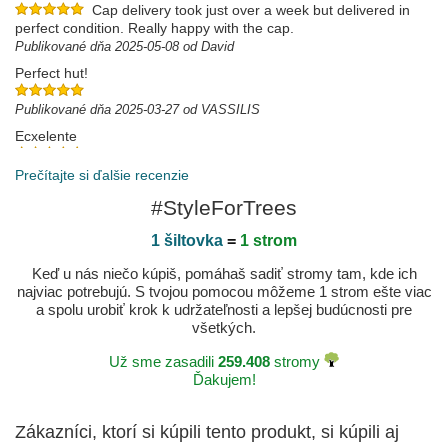
Cap delivery took just over a week but delivered in
perfect condition. Really happy with the cap.
Publikované dňa 2025-05-08 od David
Perfect hut!
Publikované dňa 2025-03-27 od VASSILIS
Ecxelente
Gracias por brindar una auténtica experiencia tanto
en la página web cómo en la entrega y llegada del producto estoy
Prečítajte si ďalšie recenzie
más que satisfecho ahora seré cliente.
#StyleForTrees
Publikované dňa 2025-03-21 od Jhon
1 šiltovka
=
1 strom
Keď u nás niečo kúpiš, pomáhaš sadiť stromy tam, kde ich
najviac potrebujú. S tvojou pomocou môžeme 1 strom ešte viac
a spolu urobiť krok k udržateľnosti a lepšej budúcnosti pre
všetkých.
Už sme zasadili
259.408
stromy
Ďakujem!
Zákazníci, ktorí si kúpili tento produkt, si kúpili aj