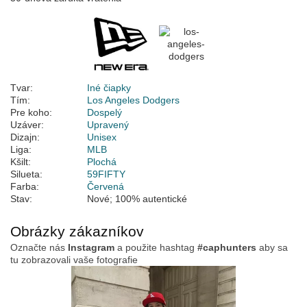
Tvar:
Iné čiapky
Tím:
Los Angeles Dodgers
Pre koho:
Dospelý
Uzáver:
Upravený
Dizajn:
Unisex
Liga:
MLB
Kšilt:
Plochá
Silueta:
59FIFTY
Farba:
Červená
Stav:
Nové; 100% autentické
Obrázky zákazníkov
Označte nás
Instagram
a použite hashtag
#caphunters
aby sa
tu zobrazovali vaše fotografie