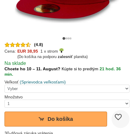
(4.8)
Cena:
EUR 38,95
1 x strom
(Do košíka na podporu
zalesniť
planéta)
Na sklade
Chcete ho 10 – 11. August?
Kúpte si to predtým
21 hod. 36
min.
Veľkosť
(Sprievodca veľkosťami)
Množstvo
Do košíka
30-dňová záruka vrátenia