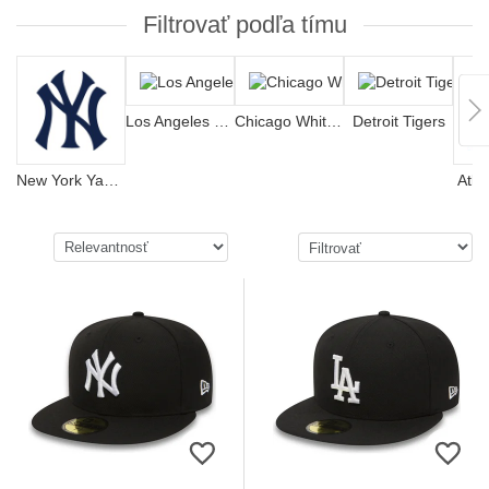
Filtrovať podľa tímu
Los Angeles Dodgers
Chicago White Sox
Detroit Tigers
New York Yankees
Atla