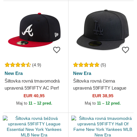
(4.9)
(5)
New Era
New Era
Šiltovka rovná tmavomodrá
Šiltovka rovná čierna
upravená 59FIFTY AC Perf
upravená 59FIFTY League
Atlanta Braves MLB New Era
Essential Los Angeles
EUR 40,95
EUR 38,95
Dodgers MLB New Era
Maj to
11 – 12 pred.
Maj to
11 – 12 pred.