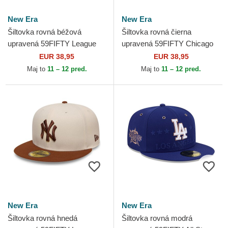
New Era
New Era
Šiltovka rovná béžová
Šiltovka rovná čierna
upravená 59FIFTY League
upravená 59FIFTY Chicago
Essential New York Yankees
White Sox MLB New Era
EUR 38,95
EUR 38,95
MLB New Era
Maj to
11 – 12 pred.
Maj to
11 – 12 pred.
New Era
New Era
Šiltovka rovná hnedá
Šiltovka rovná modrá