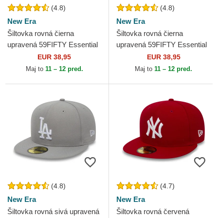
(4.8)
(4.8)
New Era
New Era
Šiltovka rovná čierna
Šiltovka rovná čierna
upravená 59FIFTY Essential
upravená 59FIFTY Essential
New York Yankees MLB
Los Angeles Dodgers MLB
EUR 38,95
EUR 38,95
New Era
New Era
Maj to
11 – 12 pred.
Maj to
11 – 12 pred.
(4.8)
(4.7)
New Era
New Era
Šiltovka rovná sivá upravená
Šiltovka rovná červená