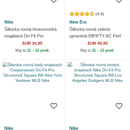
(4.9)
Nike
New Era
Šiltovka rovná tmavomodrá
Šiltovka rovná zelená
snapback Dri-Fit Pro
upravená 59FIFTY AC Perf
Structured Square Bill New
Oakland Athletics MLB New
EUR 34,95
EUR 40,95
York Yankees MLB Nike
Era
Maj to
11 – 12 pred.
Maj to
11 – 12 pred.
Nike
Nike