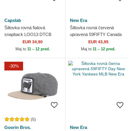
Capslab
New Era
Šiltovka rovná fialová
Šiltovka rovná červená
snapback LOO13 DTCB
upravená 59FIFTY Canada
Kojot Looney Tunes Capslab
2026 World Baseball Classic
EUR 34,90
EUR 43,95
World Baseball Classic...
Maj to
11 – 12 pred.
Maj to
11 – 12 pred.
-30%
(5)
Goorin Bros.
New Era