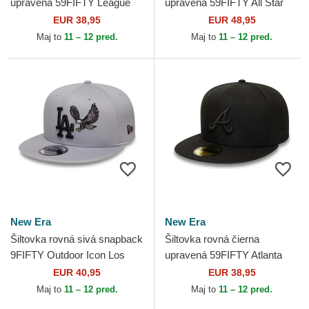
upravená 59FIFTY League
upravená 59FIFTY All Star
Essential New York Yankees
Game Los Angeles Dodgers
EUR 38,95
EUR 48,95
MLB New Era
MLB New Era
Maj to
11 – 12 pred.
Maj to
11 – 12 pred.
New Era
New Era
Šiltovka rovná sivá snapback
Šiltovka rovná čierna
9FIFTY Outdoor Icon Los
upravená 59FIFTY Atlanta
Angeles Dodgers MLB New
Braves MLB New Era
EUR 40,95
EUR 38,95
Era
Maj to
11 – 12 pred.
Maj to
11 – 12 pred.