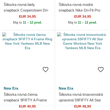
Šiltovka rovná biely
Šiltovka rovná modrá
snapback Cooperstown Dri-
snapback Nike Dri-Fit Pro
Fit Pro Structured Square Bill
Structured Square Bill Los
EUR 34,95
EUR 34,95
New York Yankees MLB...
Angeles Dodgers MLB Nike
Maj to
11 – 12 pred.
Maj to
11 – 12 pred.
New Era
New Era
Šiltovka rovná čierna
Šiltovka rovná tmavomodrá
snapback 9FIFTY A Frame
upravená 59FIFTY All Star
Ring New York Yankees
Game Workout New York
EUR 40,95
EUR 48,95