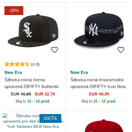
-20%
(4.8)
New Era
New Era
Šiltovka rovná čierna
Šiltovka rovná tmavomodrá
upravená 59FIFTY Authentic
upravená 59FIFTY Icon New
On Field Game Chicago
York Yankees MLB New Era
EUR
40,95
EUR 32,76
EUR 48,95
White Sox MLB New Era
Maj to
11 – 12 pred.
Maj to
11 – 12 pred.
DIEŤA