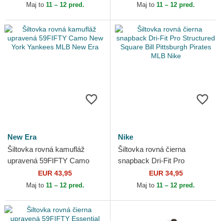
MLB New Era
Yankees MLB New Era
Maj to
11 – 12 pred.
Maj to
11 – 12 pred.
New Era
Nike
Šiltovka rovná kamufláž
Šiltovka rovná čierna
upravená 59FIFTY Camo
snapback Dri-Fit Pro
New York Yankees MLB
Structured Square Bill
EUR 43,95
EUR 34,95
New Era
Pittsburgh Pirates MLB Nike
Maj to
11 – 12 pred.
Maj to
11 – 12 pred.