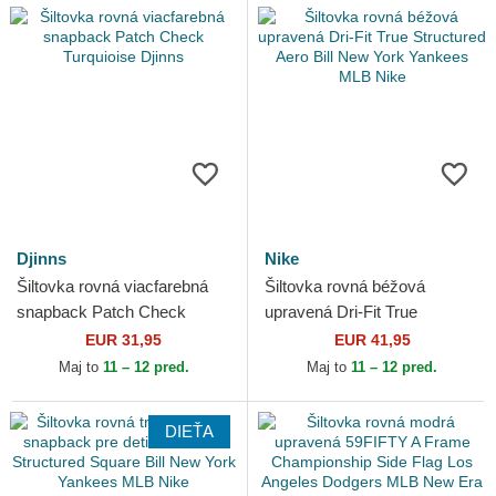
Djinns
Nike
Šiltovka rovná viacfarebná
Šiltovka rovná béžová
snapback Patch Check
upravená Dri-Fit True
Turquioise Djinns
Structured Aero Bill New York
EUR 31,95
EUR 41,95
Yankees MLB Nike
Maj to
11 – 12 pred.
Maj to
11 – 12 pred.
DIEŤA