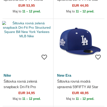
Series 2009 Side Patch New
Game Fan Pack Philadelphia
EUR 53,95
EUR 44,95
York Yankees MLB New Era
Phillies MLB New Era
Maj to
11 – 12 pred.
Maj to
11 – 12 pred.
Nike
New Era
Šiltovka rovná zelená
Šiltovka rovná modrá
snapback Dri-Fit Pro
upravená 59FIFTY All Star
Structured Square Bill New
Game Workout Los Angeles
EUR 34,95
EUR 48,95
York Yankees MLB Nike
Dodgers MLB New Era
Maj to
11 – 12 pred.
Maj to
11 – 12 pred.