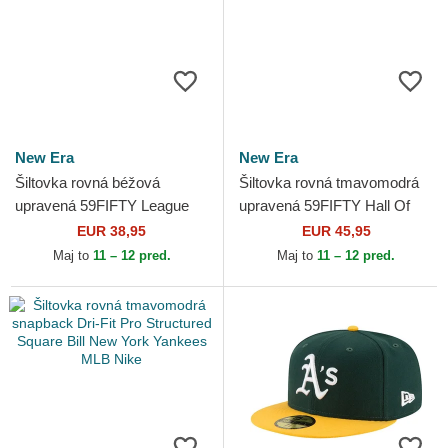
New Era
New Era
Šiltovka rovná béžová
Šiltovka rovná tmavomodrá
upravená 59FIFTY League
upravená 59FIFTY Hall Of
Essential New York Yankees
Fame New York Yankees
EUR 38,95
EUR 45,95
MLB New Era
MLB New Era
Maj to
11 – 12 pred.
Maj to
11 – 12 pred.