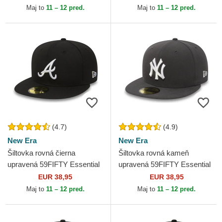
MLB New Era
New Era
Maj to
11 – 12 pred.
Maj to
11 – 12 pred.
(4.7)
(4.9)
New Era
New Era
Šiltovka rovná čierna
Šiltovka rovná kameň
upravená 59FIFTY Essential
upravená 59FIFTY Essential
Atlanta Braves MLB New Era
New York Yankees MLB New
EUR 38,95
EUR 38,95
Era
Maj to
11 – 12 pred.
Maj to
11 – 12 pred.