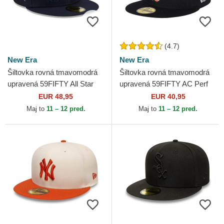
(4.7)
New Era
New Era
Šiltovka rovná tmavomodrá
Šiltovka rovná tmavomodrá
upravená 59FIFTY All Star
upravená 59FIFTY AC Perf
Game New York Yankees
Boston Red Sox MLB New
EUR 48,95
EUR 40,95
MLB New Era
Era
Maj to
11 – 12 pred.
Maj to
11 – 12 pred.