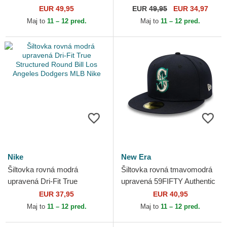
Frame Los Angeles Dodgers
Pack The Farm Flats The
EUR 49,95
EUR
49,95
EUR 34,97
MLB New Era
Farm Goorin Bros.
Maj to
11 – 12 pred.
Maj to
11 – 12 pred.
Nike
New Era
Šiltovka rovná modrá
Šiltovka rovná tmavomodrá
upravená Dri-Fit True
upravená 59FIFTY Authentic
Structured Round Bill Los
On Field Seattle Mariners
EUR 37,95
EUR 40,95
Angeles Dodgers MLB Nike
MLB New Era
Maj to
11 – 12 pred.
Maj to
11 – 12 pred.