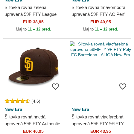
Šiltovka rovná zelená
Šiltovka rovná tmavomodrá
upravená 59FIFTY League
upravená 59FIFTY AC Perf
Essential New York Yankees
Detroit Tigers MLB New Era
EUR 38,95
EUR 40,95
MLB New Era
Maj to
11 – 12 pred.
Maj to
11 – 12 pred.
(4.6)
New Era
New Era
Šiltovka rovná hnedá
Šiltovka rovná viacfarebná
upravená 59FIFTY Authentic
upravená 59FIFTY 9FIFTY
On Field San Diego Padres
Poly FC Barcelona LALIGA
EUR 40,95
EUR 43,95