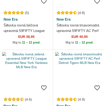
(5)
(4.8)
New Era
New Era
Šiltovka rovná béžová
Šiltovka rovná tmavomodrá
upravená 59FIFTY League
upravená 59FIFTY AC Perf
Essential New York Yankees
New York Yankees MLB New
EUR 38,95
EUR 40,95
MLB New Era
Era
Maj to
11 – 12 pred.
Maj to
11 – 12 pred.
(4.6)
(4.9)
New Era
New Era