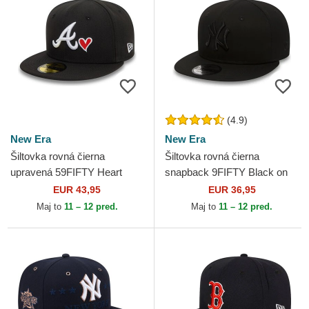
(4.9)
New Era
New Era
Šiltovka rovná čierna
Šiltovka rovná čierna
upravená 59FIFTY Heart
snapback 9FIFTY Black on
Icon Atlanta Braves MLB
Black New York Yankees
EUR 43,95
EUR 36,95
New Era
MLB New Era
Maj to
11 – 12 pred.
Maj to
11 – 12 pred.