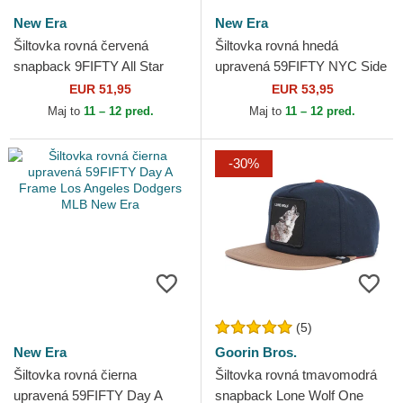
New Era
New Era
Šiltovka rovná červená
Šiltovka rovná hnedá
snapback 9FIFTY All Star
upravená 59FIFTY NYC Side
Game Fan Pack Philadelphia
New York Yankees MLB New
EUR 51,95
EUR 53,95
Phillies MLB New Era
Era
Maj to
11 – 12 pred.
Maj to
11 – 12 pred.
-30%
(5)
New Era
Goorin Bros.
Šiltovka rovná čierna
Šiltovka rovná tmavomodrá
upravená 59FIFTY Day A
snapback Lone Wolf One