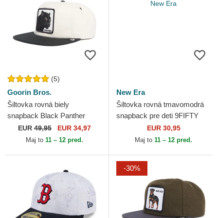
(5)
Goorin Bros.
New Era
Šiltovka rovná biely
Šiltovka rovná tmavomodrá
snapback Black Panther
snapback pre deti 9FIFTY
Stealth Explorer The Farm
Dino New Era
EUR
49,95
EUR 34,97
EUR 30,95
Flats The Farm Goorin Bros.
Maj to
11 – 12 pred.
Maj to
11 – 12 pred.
-30%