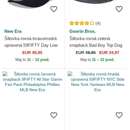
(4)
New Era
Goorin Bros.
Šiltovka rovná tmavomodrá
Šiltovka rovná zelená
upravená 59FIFTY Day Low
snapback Bad Boy Top Dog
Profile Boston Red Sox MLB
The Farm Flats The Farm
EUR 49,95
EUR
49,95
EUR 34,97
New Era
Goorin Bros.
Maj to
11 – 12 pred.
Maj to
11 – 12 pred.