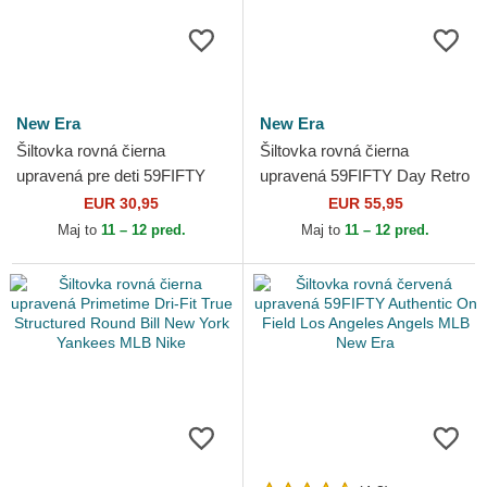
New Era
New Era
Šiltovka rovná čierna
Šiltovka rovná čierna
upravená pre deti 59FIFTY
upravená 59FIFTY Day Retro
My First New York Yankees
Crown New York Yankees
EUR 30,95
EUR 55,95
MLB New Era
MLB New Era
Maj to
11 – 12 pred.
Maj to
11 – 12 pred.