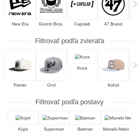
New Era
Goorin Bros.
Capslab
47 Brand
Filtrovať podľa zvieraťa
Koza
Panter
Orol
Kohút
Filtrovať podľa postavy
Kojot
Superman
Batman
Maneki-Neko