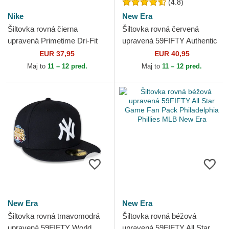
(4.8)
Nike
New Era
Šiltovka rovná čierna
Šiltovka rovná červená
upravená Primetime Dri-Fit
upravená 59FIFTY Authentic
True Structured Round Bill
On Field Los Angeles Angels
EUR 37,95
EUR 40,95
New York Yankees MLB...
MLB New Era
Maj to
11 – 12 pred.
Maj to
11 – 12 pred.
New Era
New Era
Šiltovka rovná tmavomodrá
Šiltovka rovná béžová
upravená 59FIFTY World
upravená 59FIFTY All Star