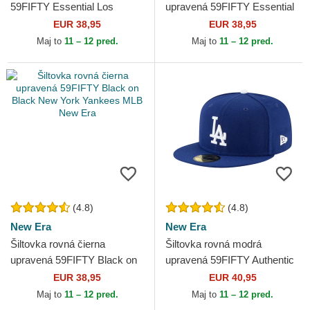
59FIFTY Essential Los
upravená 59FIFTY Essential
Angeles Dodgers MLB New
New York Yankees MLB New
EUR 38,95
EUR 38,95
Era
Era
Maj to
11 – 12 pred.
Maj to
11 – 12 pred.
(4.8)
(4.8)
New Era
New Era
Šiltovka rovná čierna
Šiltovka rovná modrá
upravená 59FIFTY Black on
upravená 59FIFTY Authentic
Black New York Yankees
On Field Game Los Angeles
EUR 38,95
EUR 40,95
MLB New Era
Dodgers MLB New Era
Maj to
11 – 12 pred.
Maj to
11 – 12 pred.