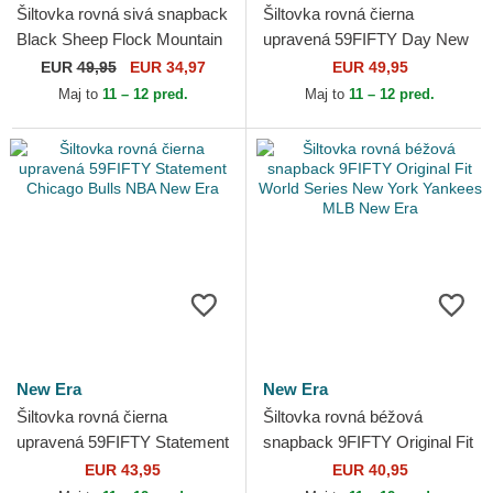
Šiltovka rovná sivá snapback
Šiltovka rovná čierna
Black Sheep Flock Mountain
upravená 59FIFTY Day New
The Farm Flats The Farm
York Yankees MLB New Era
EUR
49,95
EUR 34,97
EUR 49,95
Goorin Bros.
Maj to
11 – 12 pred.
Maj to
11 – 12 pred.
New Era
New Era
Šiltovka rovná čierna
Šiltovka rovná béžová
upravená 59FIFTY Statement
snapback 9FIFTY Original Fit
Chicago Bulls NBA New Era
World Series New York
EUR 43,95
EUR 40,95
Yankees MLB New Era