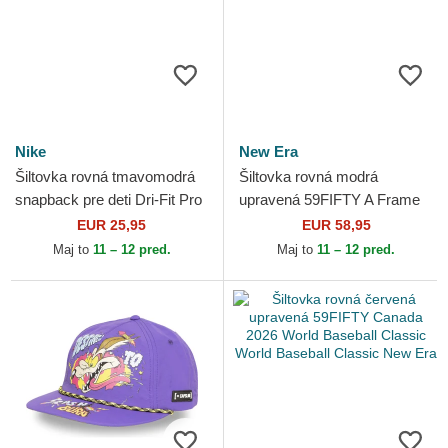
Nike
New Era
Šiltovka rovná tmavomodrá
Šiltovka rovná modrá
snapback pre deti Dri-Fit Pro
upravená 59FIFTY A Frame
Structured Square Bill New
Championship Side Flag Los
EUR 25,95
EUR 58,95
York Yankees...
Angeles Dodgers MLB New
Maj to
11 – 12 pred.
Maj to
11 – 12 pred.
Era