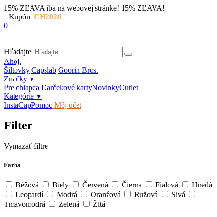
15% ZĽAVA iba na webovej stránke!
15% ZĽAVA!
Kupón:
CH2026
0
Hľadajte
Ahoj.
Šiltovky
Capslab
Goorin Bros.
Značky
▼
Pre chlapca
Darčekové karty
Novinky
Outlet
Kategórie
▼
InstaCap
Pomoc
Môj účet
Filter
Vymazať filtre
Farba
Béžová
Biely
Červená
Čierna
Fialová
Hnedá
Leopardí
Modrá
Oranžová
Ružová
Sivá
Tmavomodrá
Zelená
Žltá