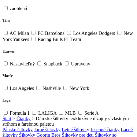
zaoblená
Tím
AC Milan
FC Barcelona
Los Angeles Dodgers
New
York Yankees
Racing Bulls F1 Team
Uzáver
Nastaviteľný
Snapback
Upravený
Motív
Los Angeles
Nashville
New York
Liga
Formula 1
LALIGA
MLB
Serie A
Štart
>
Čiapky
>
Dámske šiltovky: exkluzívne dizajny s vlastným
strihom a farebnou paletou
Pánske šiltovky
Jarné šiltovky
Letné šiltovky
Jesenné čiapky
Lacné
šiltovky
Šiltovky Goorin Bros
Šiltovky pre deti
Šiltovky so