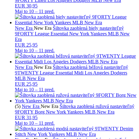
9FORTY Linen Los Angeles Dodgers MLB New Era
EUR 30,95
Maj to
10 – 11 pred.
New Era
New Era
Šiltovka zaoblená biely nastaviteľný
9FORTY League Essential New York Yankees MLB New
Era
EUR 25,95
Maj to
10 – 11 pred.
New Era
New Era
Šiltovka zaoblená béžová nastaviteľný
9TWENTY League Essential Midi Los Angeles Dodgers
MLB New Era
EUR 25,95
Maj to
10 – 11 pred.
(5)
New Era
New Era
Šiltovka zaoblená ružová nastaviteľný
9FORTY Borg New York Yankees MLB New Era
EUR 31,95
Maj to
10 – 11 pred.