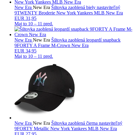
New Era
New Era
Šiltovka zaoblená biely nastaviteľný
9TWENTY Broderie New York Yankees MLB New Era
EUR 31,95
Maj to
10 – 11 pred.
New Era
New Era
Šiltovka zaoblená leopardí snapback
9FORTY A Frame M-Crown New Era
EUR 34,95
Maj to
10 – 11 pred.
New Era
New Era
Šiltovka zaoblená čierna nastaviteľný
9FORTY Metallic New York Yankees MLB New Era
EUR 27,95