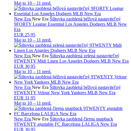
Maj to
10 – 11 pred.
New Era
New Era
Šiltovka zaoblená béžová nastaviteľný
9FORTY League Essential Los Angeles Dodgers MLB New
Era
EUR 25,95
Maj to
10 – 11 pred.
New Era
New Era
Šiltovka zaoblená zelená nastaviteľný
9TWENTY Midi Linen Los Angeles Dodgers MLB New Era
EUR 30,95
Maj to
10 – 11 pred.
New Era
New Era
Šiltovka zaoblená béžová nastaviteľný
9TWENTY Velour New York Yankees MLB New Era
EUR 31,95
Maj to
10 – 11 pred.
New Era
New Era
Šiltovka zaoblená čierna snapback
9TWENTY ajustable FC Barcelona LALIGA New Era
EUR 30,95