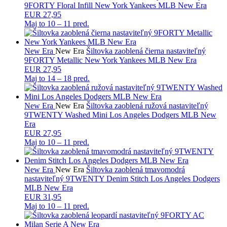
9FORTY Floral Infill New York Yankees MLB New Era
EUR 27,95
Maj to
10 – 11 pred.
New Era
New Era
Šiltovka zaoblená čierna nastaviteľný
9FORTY Metallic New York Yankees MLB New Era
EUR 27,95
Maj to
14 – 18 pred.
New Era
New Era
Šiltovka zaoblená ružová nastaviteľný
9TWENTY Washed Mini Los Angeles Dodgers MLB New
Era
EUR 27,95
Maj to
10 – 11 pred.
New Era
New Era
Šiltovka zaoblená tmavomodrá
nastaviteľný 9TWENTY Denim Stitch Los Angeles Dodgers
MLB New Era
EUR 31,95
Maj to
10 – 11 pred.