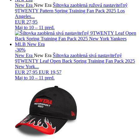
New Era
New Era
Šiltovka zaoblená ružová nastaviteľný
9TWENTY Pattern Spring Training Fan Pack 2025 Los
Angeles...
EUR 27,95
Maj to
10 – 11 pred.
-30%
New Era
New Era
Šiltovka zaoblená sivá nastaviteľný
9TWENTY Leaf Open Back Spring Training Fan Pack 2025
New York...
EUR
27,95
EUR 19,57
Maj to
10 – 11 pred.