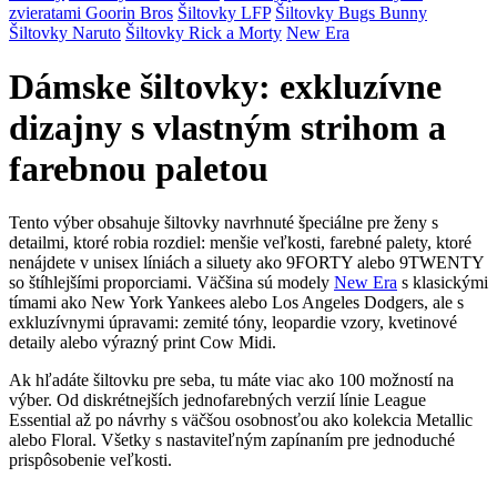
zvieratami Goorin Bros
Šiltovky LFP
Šiltovky Bugs Bunny
Šiltovky Naruto
Šiltovky Rick a Morty
New Era
Dámske šiltovky: exkluzívne
dizajny s vlastným strihom a
farebnou paletou
Tento výber obsahuje šiltovky navrhnuté špeciálne pre ženy s
detailmi, ktoré robia rozdiel: menšie veľkosti, farebné palety, ktoré
nenájdete v unisex líniách a siluety ako 9FORTY alebo 9TWENTY
so štíhlejšími proporciami. Väčšina sú modely
New Era
s klasickými
tímami ako New York Yankees alebo Los Angeles Dodgers, ale s
exkluzívnymi úpravami: zemité tóny, leopardie vzory, kvetinové
detaily alebo výrazný print Cow Midi.
Ak hľadáte šiltovku pre seba, tu máte viac ako 100 možností na
výber. Od diskrétnejších jednofarebných verzií línie League
Essential až po návrhy s väčšou osobnosťou ako kolekcia Metallic
alebo Floral. Všetky s nastaviteľným zapínaním pre jednoduché
prispôsobenie veľkosti.