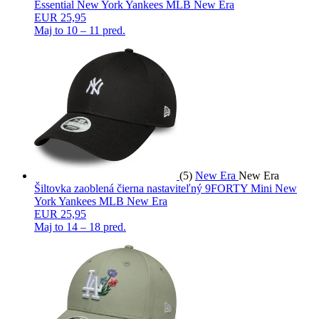
Essential New York Yankees MLB New Era
EUR 25,95
Maj to
10 – 11 pred.
(5)
New Era
New Era
Šiltovka zaoblená čierna nastaviteľný 9FORTY Mini New
York Yankees MLB New Era
EUR 25,95
Maj to
14 – 18 pred.