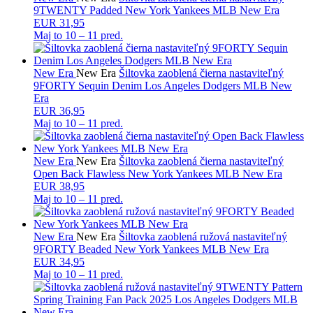
9TWENTY Padded New York Yankees MLB New Era
EUR 31,95
Maj to
10 – 11 pred.
New Era
New Era
Šiltovka zaoblená čierna nastaviteľný
9FORTY Sequin Denim Los Angeles Dodgers MLB New
Era
EUR 36,95
Maj to
10 – 11 pred.
New Era
New Era
Šiltovka zaoblená čierna nastaviteľný
Open Back Flawless New York Yankees MLB New Era
EUR 38,95
Maj to
10 – 11 pred.
New Era
New Era
Šiltovka zaoblená ružová nastaviteľný
9FORTY Beaded New York Yankees MLB New Era
EUR 34,95
Maj to
10 – 11 pred.