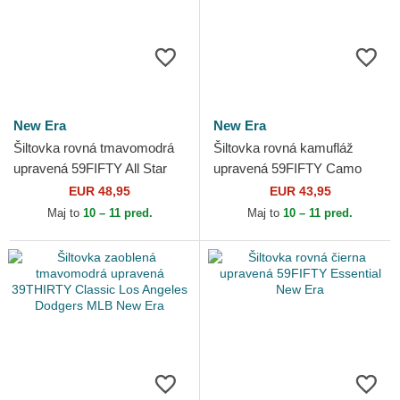
New Era
New Era
Šiltovka rovná tmavomodrá
Šiltovka rovná kamufláž
upravená 59FIFTY All Star
upravená 59FIFTY Camo
Game Workout New York
New York Yankees MLB New
EUR 48,95
EUR 43,95
Yankees MLB New Era
Era
Maj to
10 – 11 pred.
Maj to
10 – 11 pred.