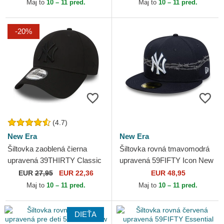
Dodgers MLB New Era
White Sox MLB New Era
Maj to
10 – 11 pred.
Maj to
10 – 11 pred.
-20%
(4.7)
New Era
New Era
Šiltovka zaoblená čierna
Šiltovka rovná tmavomodrá
upravená 39THIRTY Classic
upravená 59FIFTY Icon New
New York Yankees MLB
York Yankees MLB New Era
EUR
27,95
EUR 22,36
EUR 48,95
New Era
Maj to
10 – 11 pred.
Maj to
10 – 11 pred.
DIEŤA