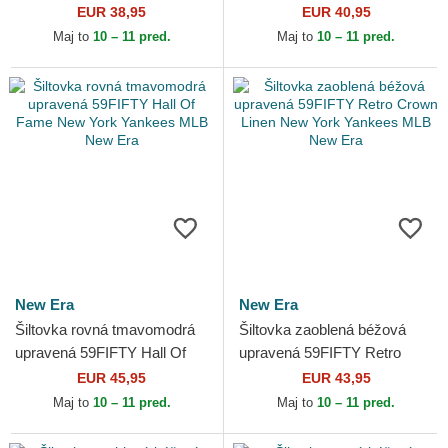
Essential Los Angeles
Oakland Athletics MLB New
EUR 38,95
EUR 40,95
Dodgers MLB New Era
Era
Maj to
10 – 11 pred.
Maj to
10 – 11 pred.
New Era
New Era
Šiltovka rovná tmavomodrá
Šiltovka zaoblená béžová
upravená 59FIFTY Hall Of
upravená 59FIFTY Retro
Fame New York Yankees
Crown Linen New York
EUR 45,95
EUR 43,95
MLB New Era
Yankees MLB New Era
Maj to
10 – 11 pred.
Maj to
10 – 11 pred.