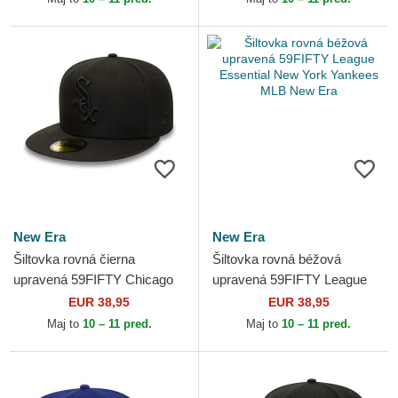
New Era
New Era
Šiltovka rovná čierna
Šiltovka rovná béžová
upravená 59FIFTY Chicago
upravená 59FIFTY League
White Sox MLB New Era
Essential New York Yankees
EUR 38,95
EUR 38,95
MLB New Era
Maj to
10 – 11 pred.
Maj to
10 – 11 pred.