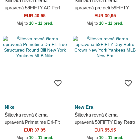
Šiltovka rovná čierna
Šiltovka rovná čierna
upravená 59FIFTY AC Perf
upravená pre deti 59FIFTY
Pittsburgh Pirates MLB New
My First New York Yankees
EUR 40,95
EUR 30,95
Era
MLB New Era
Maj to
10 – 11 pred.
Maj to
10 – 11 pred.
Nike
New Era
Šiltovka rovná čierna
Šiltovka rovná čierna
upravená Primetime Dri-Fit
upravená 59FIFTY Day Retro
True Structured Round Bill
Crown New York Yankees
EUR 37,95
EUR 55,95
New York Yankees MLB...
MLB New Era
Maj to
10 – 11 pred.
Maj to
10 – 11 pred.