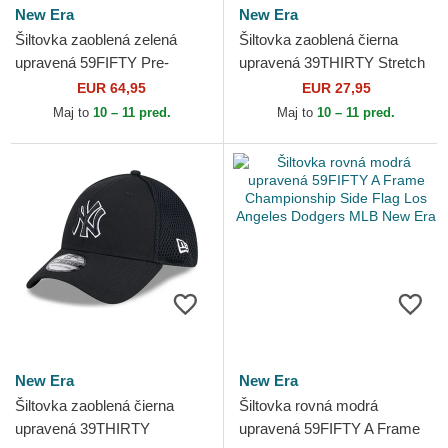
New Era
New Era
Šiltovka zaoblená zelená
Šiltovka zaoblená čierna
upravená 59FIFTY Pre-
upravená 39THIRTY Stretch
Curved American
Mesh New York Yankees
EUR 64,95
EUR 27,95
Herringbone New York
MLB New Era
Maj to
10 – 11 pred.
Maj to
10 – 11 pred.
Yankees MLB...
New Era
New Era
Šiltovka zaoblená čierna
Šiltovka rovná modrá
upravená 39THIRTY
upravená 59FIFTY A Frame