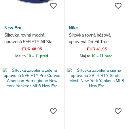
New Era
Nike
Šiltovka rovná modrá
Šiltovka rovná béžová
upravená 59FIFTY All Star
upravená Dri-Fit True
Game Workout Los Angeles
Structured Aero Bill New York
EUR 48,95
EUR 41,95
Dodgers MLB New Era
Yankees MLB Nike
Maj to
10 – 11 pred.
Maj to
10 – 11 pred.