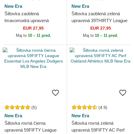
New Era
New Era
Šiltovka zaoblená
Šiltovka zaoblená zelená
tmavomodrá upravená
upravená 39THIRTY League
39THIRTY Classic New York
Essential New York Yankees
EUR 27,95
EUR 27,95
Yankees MLB New Era
MLB New Era
Maj to
10 – 11 pred.
Maj to
10 – 11 pred.
(5)
(4.9)
New Era
New Era
Šiltovka rovná čierna
Šiltovka rovná zelená
upravená 59FIFTY League
upravená 59FIFTY AC Perf