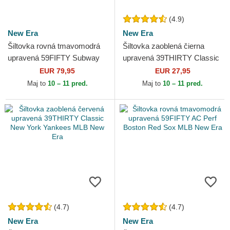
(4.9)
New Era
New Era
Šiltovka rovná tmavomodrá
Šiltovka zaoblená čierna
upravená 59FIFTY Subway
upravená 39THIRTY Classic
Series New York Yankees
New York Yankees MLB New
EUR 79,95
EUR 27,95
MLB New Era
Era
Maj to
10 – 11 pred.
Maj to
10 – 11 pred.
(4.7)
(4.7)
New Era
New Era