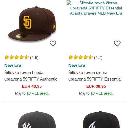
(4.6)
(4.7)
New Era
New Era
Šiltovka rovná hnedá
Šiltovka rovná čierna
upravená 59FIFTY Authentic
upravená 59FIFTY Essential
On Field San Diego Padres
Atlanta Braves MLB New Era
EUR 40,95
EUR 38,95
MLB New Era
Maj to
10 – 11 pred.
Maj to
10 – 11 pred.