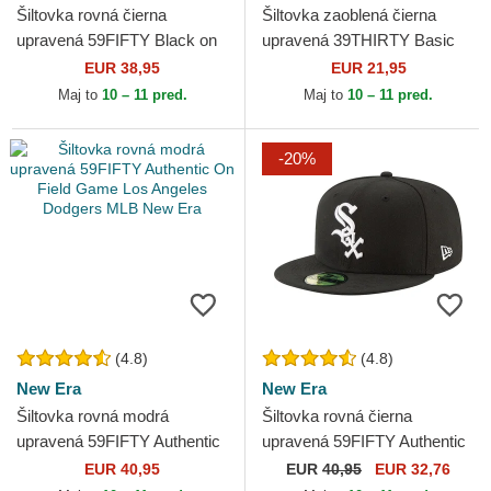
Šiltovka rovná čierna
Šiltovka zaoblená čierna
upravená 59FIFTY Black on
upravená 39THIRTY Basic
Black New York Yankees
Flag New Era
EUR 38,95
EUR 21,95
MLB New Era
Maj to
10 – 11 pred.
Maj to
10 – 11 pred.
-20%
(4.8)
(4.8)
New Era
New Era
Šiltovka rovná modrá
Šiltovka rovná čierna
upravená 59FIFTY Authentic
upravená 59FIFTY Authentic
On Field Game Los Angeles
On Field Game Chicago
EUR 40,95
EUR
40,95
EUR 32,76