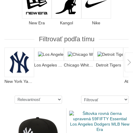
New Era
Kangol
Nike
Filtrovať podľa tímu
Los Angeles Dodgers
Chicago White Sox
Detroit Tigers
New York Yankees
Atla