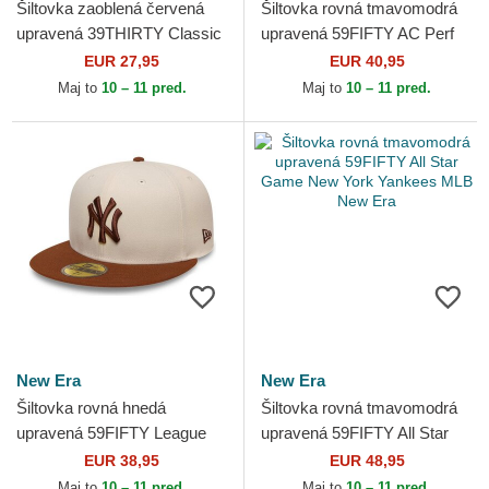
Šiltovka zaoblená červená
Šiltovka rovná tmavomodrá
upravená 39THIRTY Classic
upravená 59FIFTY AC Perf
New York Yankees MLB
Boston Red Sox MLB New
EUR 27,95
EUR 40,95
New Era
Era
Maj to
10 – 11 pred.
Maj to
10 – 11 pred.
New Era
New Era
Šiltovka rovná hnedá
Šiltovka rovná tmavomodrá
upravená 59FIFTY League
upravená 59FIFTY All Star
Essential New York Yankees
Game New York Yankees
EUR 38,95
EUR 48,95
MLB New Era
MLB New Era
Maj to
10 – 11 pred.
Maj to
10 – 11 pred.