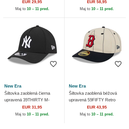
Evergreen Neo New York
Championship Side Flag Los
EUR 29,95
EUR 58,95
Yankees MLB New Era
Angeles Dodgers MLB New
Maj to
10 – 11 pred.
Maj to
10 – 11 pred.
Era
New Era
New Era
Šiltovka zaoblená čierna
Šiltovka zaoblená béžová
upravená 39THIRTY M-
upravená 59FIFTY Retro
Crown A Frame New York
Crown Linen Boston Red Sox
EUR 31,95
EUR 43,95
Yankees MLB New Era
MLB New Era
Maj to
10 – 11 pred.
Maj to
10 – 11 pred.