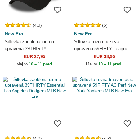
(4.9)
(5)
New Era
New Era
Šiltovka zaoblená čierna
Šiltovka rovná béžová
upravená 39THIRTY
upravená 59FIFTY League
Essential Los Angeles
Essential New York Yankees
EUR 27,95
EUR 38,95
Dodgers MLB New Era
MLB New Era
Maj to
10 – 11 pred.
Maj to
10 – 11 pred.
(4.7)
(4.8)