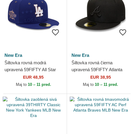
New Era
New Era
Šiltovka rovná modrá
Šiltovka rovná čierna
upravená 59FIFTY All Star
upravená 59FIFTY Atlanta
Game Los Angeles Dodgers
Braves MLB New Era
EUR 48,95
EUR 38,95
MLB New Era
Maj to
10 – 11 pred.
Maj to
10 – 11 pred.