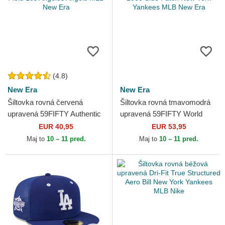
(4.8)
New Era
New Era
Šiltovka rovná červená
Šiltovka rovná tmavomodrá
upravená 59FIFTY Authentic
upravená 59FIFTY World
On Field Los Angeles Angels
Series 2009 Side Patch New
EUR 40,95
EUR 53,95
MLB New Era
York Yankees MLB New Era
Maj to
10 – 11 pred.
Maj to
10 – 11 pred.