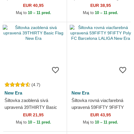
Detroit Tigers MLB New Era
Essential New York Yankees
EUR 40,95
EUR 38,95
MLB New Era
Maj to
10 – 11 pred.
Maj to
10 – 11 pred.
(4.7)
New Era
New Era
Šiltovka zaoblená sivá
Šiltovka rovná viacfarebná
upravená 39THIRTY Basic
upravená 59FIFTY 9FIFTY
Flag New Era
Poly FC Barcelona LALIGA
EUR 21,95
EUR 43,95
New Era
Maj to
10 – 11 pred.
Maj to
10 – 11 pred.