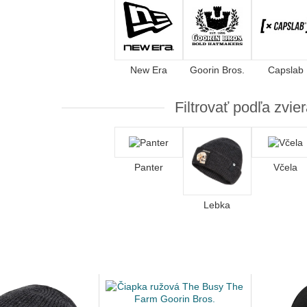
New Era
Goorin Bros.
Capslab
Filtrovať podľa zvie
Panter
Včela
Lebka