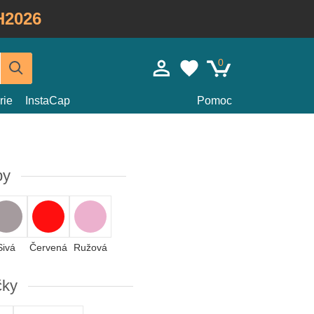
H2026
0
rie
InstaCap
Pomoc
by
Sivá
Červená
Ružová
čky