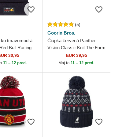
(5)
Goorin Bros.
ežko tmavomodrá
Čiapka červená Panther
 Red Bull Racing
Vision Classic Knit The Farm
1 New Era
Goorin Bros.
EUR 30,95
EUR 39,95
to
11 – 12 pred.
Maj to
11 – 12 pred.