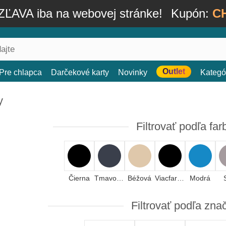
ĽAVA iba na webovej stránke!
Kupón:
C
Outlet
Pre chlapca
Darčekové karty
Novinky
Kategó
y
Filtrovať podľa far
Čierna
Tmavomodrá
Béžová
Viacfarebná
Modrá
Filtrovať podľa zna