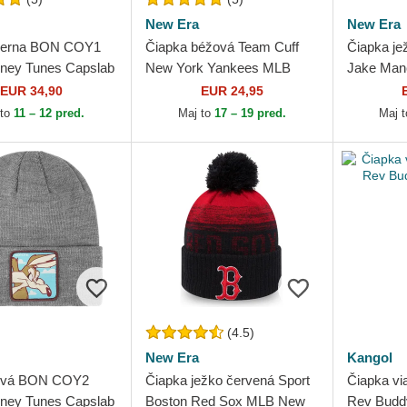
New Era
New Era
čierna BON COY1
Čiapka béžová Team Cuff
Čiapka je
oney Tunes Capslab
New York Yankees MLB
Jake Manc
New Era
Football 
EUR 34,90
EUR 24,95
League N
 to
11 – 12 pred.
Maj to
17 – 19 pred.
Maj 
(4.5)
New Era
Kangol
sivá BON COY2
Čiapka ježko červená Sport
Čiapka vi
oney Tunes Capslab
Boston Red Sox MLB New
Rev Budd