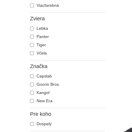
Viacfarebná
Zviera
Lebka
Panter
Tiger
Včela
Značka
Capslab
Goorin Bros.
Kangol
New Era
Pre koho
Dospelý