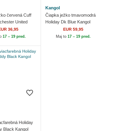
Kangol
žko červená Cuff
Čiapka ježko tmavomodrá
hester United
Holiday Dk Blue Kangol
Club Premier
EUR 36,95
EUR 59,95
ew Era
to
17 – 19 pred.
Maj to
17 – 19 pred.
acfarebná Holiday
y Black Kangol