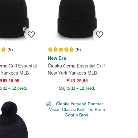
(5)
(5)
New Era
rna Cuff Essential
Čiapka čierna Essential Cuff
 Yankees MLB
New York Yankees MLB
New Era
EUR 29,95
EUR 29,95
to
11 – 12 pred.
Maj to
11 – 12 pred.