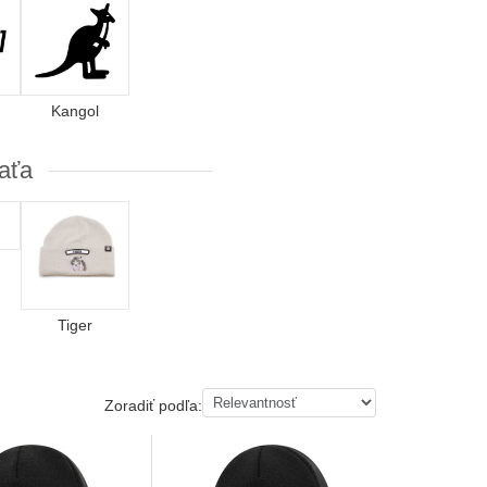
Kangol
raťa
Tiger
Zoradiť podľa: