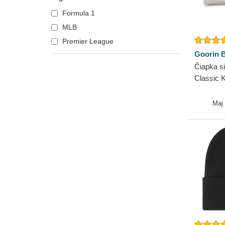
Formula 1
MLB
Premier League
Goorin B
Čiapka si
Classic 
Goorin B
Maj