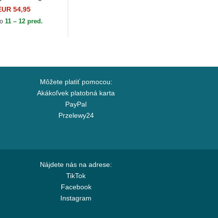
EUR 54,95
to
11 – 12 pred.
Môžete platiť pomocou:
Akákoľvek platobná karta
PayPal
Przelewy24
Nájdete nás na adrese:
TikTok
Facebook
Instagram