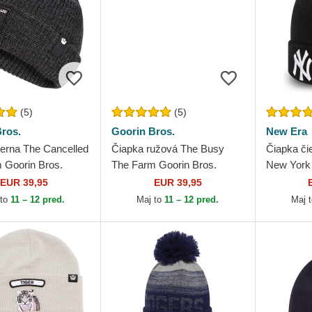
(5)
(5)
ros.
Goorin Bros.
New Era
ierna The Cancelled
Čiapka ružová The Busy
Čiapka čie
 Goorin Bros.
The Farm Goorin Bros.
New York
New Era
EUR 39,95
EUR 39,95
 to
11 – 12 pred.
Maj to
11 – 12 pred.
Maj 