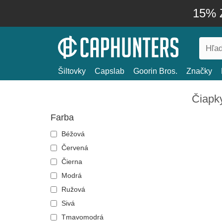
15% Z
Šiltovky
Capslab
Goorin Bros.
Značky
Čiapk
Farba
Béžová
Červená
Čierna
Modrá
Ružová
Sivá
Tmavomodrá