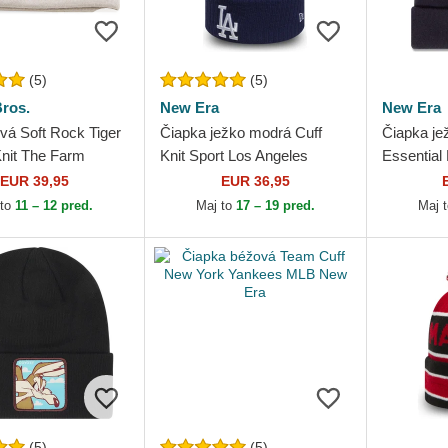
(5)
(5)
ros.
New Era
New Era
vá Soft Rock Tiger
Čiapka ježko modrá Cuff
Čiapka j
Knit The Farm
Knit Sport Los Angeles
Essential
ros.
Dodgers MLB New Era
Formula 
EUR 39,95
EUR 36,95
 to
11 – 12 pred.
Maj to
17 – 19 pred.
Maj 
(5)
(5)