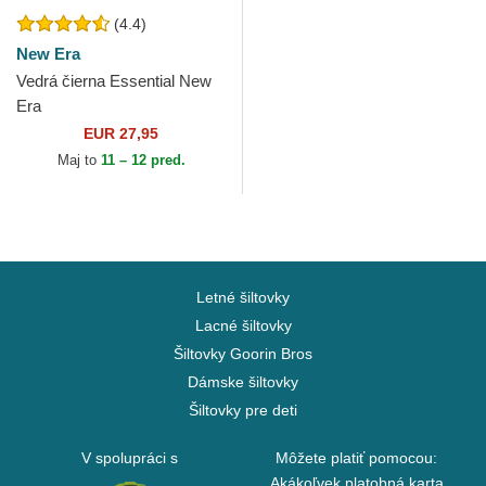
(4.4)
New Era
Vedrá čierna Essential New
Era
EUR 27,95
Maj to
11 – 12 pred.
Letné šiltovky
Lacné šiltovky
Šiltovky Goorin Bros
Dámske šiltovky
Šiltovky pre deti
V spolupráci s
Môžete platiť pomocou:
Akákoľvek platobná karta