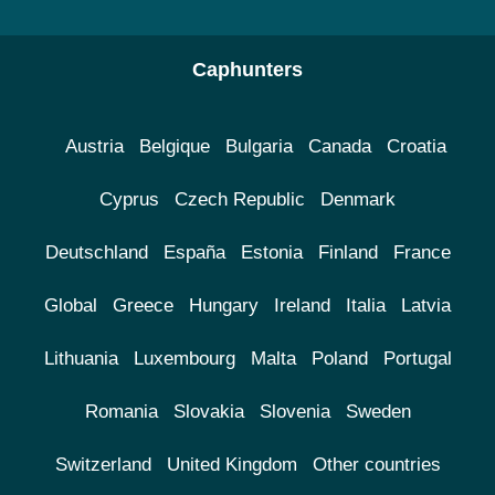
Caphunters
Austria
Belgique
Bulgaria
Canada
Croatia
Cyprus
Czech Republic
Denmark
Deutschland
España
Estonia
Finland
France
Global
Greece
Hungary
Ireland
Italia
Latvia
Lithuania
Luxembourg
Malta
Poland
Portugal
Romania
Slovakia
Slovenia
Sweden
Switzerland
United Kingdom
Other countries