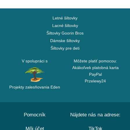
Letné šiltovky
Lacné šiltovky
Šiltovky Goorin Bros
Dámske šiltovky
Šiltovky pre deti
V spolupráci s
Môžete platiť pomocou:
Akákoľvek platobná karta
PayPal
Przelewy24
Projekty zalesňovania Eden
Pomocník
Nájdete nás na adrese:
Môj účet
TikTok