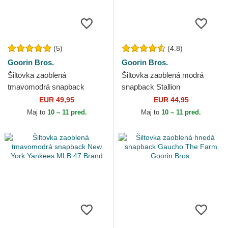
(5)
(4.8)
Goorin Bros.
Goorin Bros.
Šiltovka zaoblená
Šiltovka zaoblená modrá
tmavomodrá snapback
snapback Stallion
Goorin Bros. Power Full
Horsepower Puff Patent The
EUR 49,95
EUR 44,95
Throttle Horse Play The
Farm Goorin Bros.
Maj to
10 – 11 pred.
Maj to
10 – 11 pred.
Farm Navy...