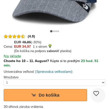
(4.9)
EUR
49,95
(-30%)
Cena:
EUR 34,97
1 x strom
(Do košíka na podporu
zalesniť
planéta)
Na sklade
Chcete ho 10 – 11. August?
Kúpte si to predtým
23 hod. 51
min.
Univerzálna veľkosť
(Sprievodca veľkosťami)
Množstvo
Do košíka
30-dňová záruka vrátenia