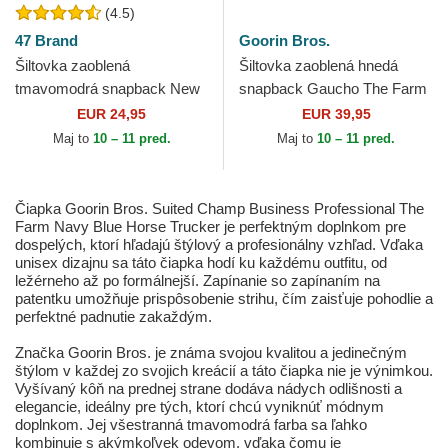
(4.5)
47 Brand
Goorin Bros.
Šiltovka zaoblená
Šiltovka zaoblená hnedá
tmavomodrá snapback New
snapback Gaucho The Farm
York Yankees MLB 47 Brand
Goorin Bros.
EUR 24,95
EUR 39,95
Maj to
10 – 11 pred.
Maj to
10 – 11 pred.
Čiapka Goorin Bros. Suited Champ Business Professional The
Farm Navy Blue Horse Trucker je perfektným doplnkom pre
dospelých, ktorí hľadajú štýlový a profesionálny vzhľad. Vďaka
unisex dizajnu sa táto čiapka hodí ku každému outfitu, od
ležérneho až po formálnejší. Zapínanie so zapínaním na
patentku umožňuje prispôsobenie strihu, čím zaisťuje pohodlie a
perfektné padnutie zakaždým.
Značka Goorin Bros. je známa svojou kvalitou a jedinečným
štýlom v každej zo svojich kreácií a táto čiapka nie je výnimkou.
Vyšívaný kôň na prednej strane dodáva nádych odlišnosti a
elegancie, ideálny pre tých, ktorí chcú vyniknúť módnym
doplnkom. Jej všestranná tmavomodrá farba sa ľahko
kombinuje s akýmkoľvek odevom, vďaka čomu je