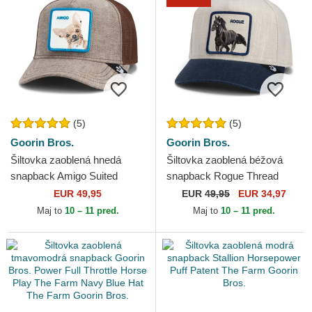
(5)
(5)
Goorin Bros.
Goorin Bros.
Šiltovka zaoblená hnedá
Šiltovka zaoblená béžová
snapback Amigo Suited
snapback Rogue Thread
Friend Business Professional
Rebel Rugged Comfort The
EUR 49,95
EUR
49,95
EUR 34,97
The Farm Goorin Bros.
Farm Goorin Bros.
Maj to
10 – 11 pred.
Maj to
10 – 11 pred.