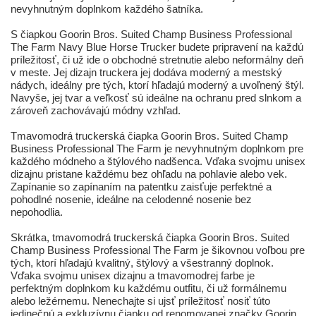
nevyhnutným doplnkom každého šatníka.
S čiapkou Goorin Bros. Suited Champ Business Professional
The Farm Navy Blue Horse Trucker budete pripravení na každú
príležitosť, či už ide o obchodné stretnutie alebo neformálny deň
v meste. Jej dizajn truckera jej dodáva moderný a mestský
nádych, ideálny pre tých, ktorí hľadajú moderný a uvoľnený štýl.
Navyše, jej tvar a veľkosť sú ideálne na ochranu pred slnkom a
zároveň zachovávajú módny vzhľad.
Tmavomodrá truckerská čiapka Goorin Bros. Suited Champ
Business Professional The Farm je nevyhnutným doplnkom pre
každého módneho a štýlového nadšenca. Vďaka svojmu unisex
dizajnu pristane každému bez ohľadu na pohlavie alebo vek.
Zapínanie so zapínaním na patentku zaisťuje perfektné a
pohodlné nosenie, ideálne na celodenné nosenie bez
nepohodlia.
Skrátka, tmavomodrá truckerská čiapka Goorin Bros. Suited
Champ Business Professional The Farm je šikovnou voľbou pre
tých, ktorí hľadajú kvalitný, štýlový a všestranný doplnok.
Vďaka svojmu unisex dizajnu a tmavomodrej farbe je
perfektným doplnkom ku každému outfitu, či už formálnemu
alebo ležérnemu. Nenechajte si ujsť príležitosť nosiť túto
jedinečnú a exkluzívnu čiapku od renomovanej značky Goorin