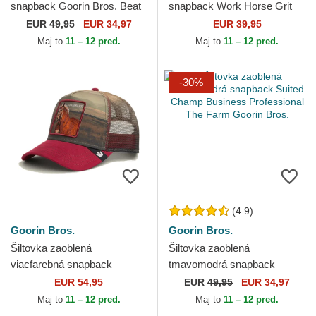
snapback Goorin Bros. Beat
snapback Work Horse Grit
Dead Horse Horse Play The
The Farm Goorin Bros.
EUR
49,95
EUR 34,97
EUR 39,95
Farm Purple Hat...
Maj to
11 – 12 pred.
Maj to
11 – 12 pred.
-30%
(4.9)
Goorin Bros.
Goorin Bros.
Šiltovka zaoblená
Šiltovka zaoblená
viacfarebná snapback
tmavomodrá snapback
Gambler Stallion In The
Suited Champ Business
EUR 54,95
EUR
49,95
EUR 34,97
Element The Farm Goorin
Professional The Farm
Maj to
11 – 12 pred.
Maj to
11 – 12 pred.
Bros.
Goorin Bros.