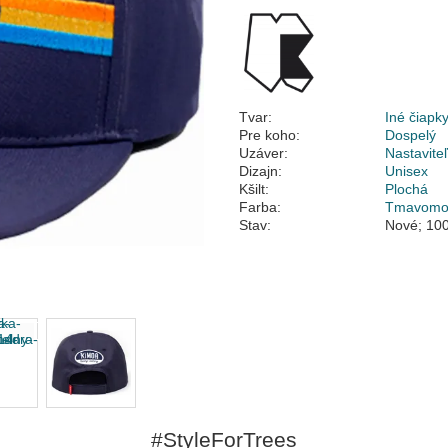
Tvar:
Iné čiapk
Pre koho:
Dospelý
Uzáver:
Nastavite
Dizajn:
Unisex
Kšilt:
Plochá
Farba:
Tmavomo
Stav:
Nové; 100
#StyleForTrees