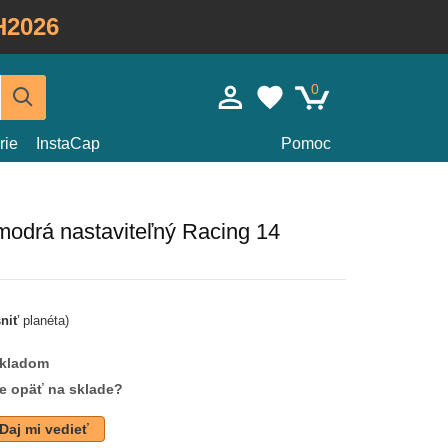
H2026
0
rie
InstaCap
Pomoc
modrá nastaviteľný Racing 14
sniť
planéta)
skladom
de opäť na sklade?
Daj mi vedieť