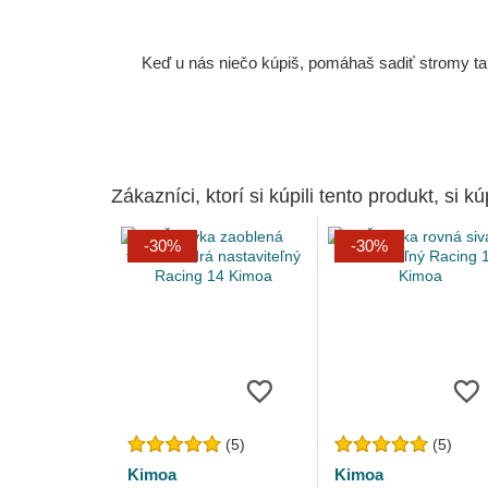
Keď u nás niečo kúpiš, pomáhaš sadiť stromy tam
Zákazníci, ktorí si kúpili tento produkt, si kúp
-30%
-30%
(5)
(5)
Kimoa
Kimoa