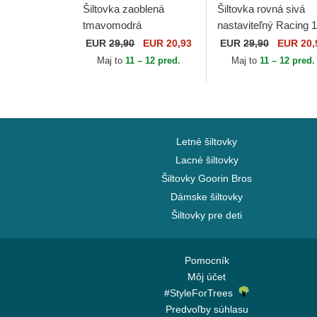
Šiltovka zaoblená
Šiltovka rovná sivá
tmavomodrá
nastaviteľný Racing 
nastaviteľný Racing 14
Kimoa
EUR
29,90
EUR 20,93
EUR
29,90
EUR 20,
Kimoa
Maj to
11 – 12 pred.
Maj to
11 – 12 pred.
Letné šiltovky
Lacné šiltovky
Šiltovky Goorin Bros
Dámske šiltovky
Šiltovky pre deti
Pomocník
Môj účet
#StyleForTrees
Predvoľby súhlasu