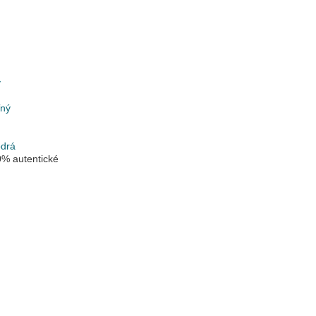
y
ľný
drá
% autentické