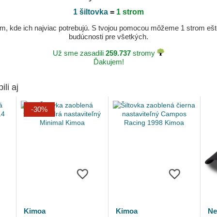
1 šiltovka
=
1 strom
, kde ich najviac potrebujú. S tvojou pomocou môžeme 1 strom ešte v
budúcnosti pre všetkých.
Už sme zasadili
259.737
stromy
Ďakujem!
ili aj
-30%
Kimoa
Kimoa
Ne