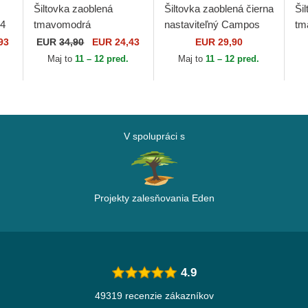
Šiltovka zaoblená
Šiltovka zaoblená čierna
Ši
14
tmavomodrá
nastaviteľný Campos
tm
nastaviteľný Minimal
Racing 1998 Kimoa
na
93
EUR
34,90
EUR 24,43
EUR 29,90
Kimoa
Ou
Maj to
11 – 12 pred.
Maj to
11 – 12 pred.
Ya
V spolupráci s
Projekty zalesňovania Eden
4.9
49319 recenzie zákazníkov