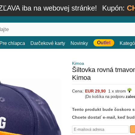
ĽAVA iba na webovej stránke!
Kupón:
C
Outlet
Pre chlapca
Darčekové karty
Novinky
Kategó
Kimoa
Šiltovka rovná tmavo
Kimoa
Cena:
EUR 29,90
1 x strom
(Do košíka na podporu
zale
Tento produkt bude čoskoro 
Chcete dostať e-mail, keď bu