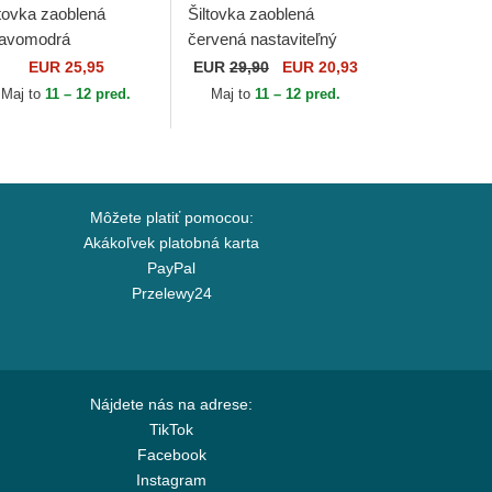
ltovka zaoblená
Šiltovka zaoblená
avomodrá
červená nastaviteľný
staviteľný 9FORTY
Campos Racing 1998
EUR 25,95
EUR
29,90
EUR 20,93
tline New York
Kimoa
Maj to
11 – 12 pred.
Maj to
11 – 12 pred.
nkees MLB New Era
Môžete platiť pomocou:
Akákoľvek platobná karta
PayPal
Przelewy24
Nájdete nás na adrese:
TikTok
Facebook
Instagram