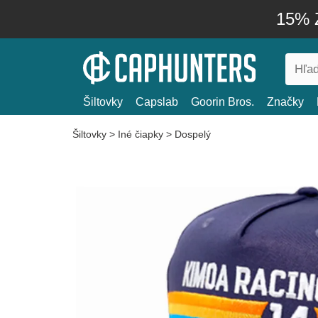
15% Z
Šiltovky
Capslab
Goorin Bros.
Značky
Šiltovky
>
Iné čiapky
>
Dospelý