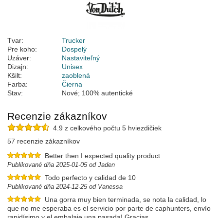
Tvar:
Trucker
Pre koho:
Dospelý
Uzáver:
Nastaviteľný
Dizajn:
Unisex
Kšilt:
zaoblená
Farba:
Čierna
Stav:
Nové; 100% autentické
Recenzie zákazníkov
4.9 z celkového počtu 5 hviezdičiek
57 recenzie zákazníkov
Better then I expected quality product
Publikované dňa 2025-01-05 od Jaden
Todo perfecto y calidad de 10
Publikované dňa 2024-12-25 od Vanessa
Una gorra muy bien terminada, se nota la calidad, lo
que no me esperaba es el servicio por parte de caphunters, envío
rapidísimo y el embalaje una pasada! Gracias