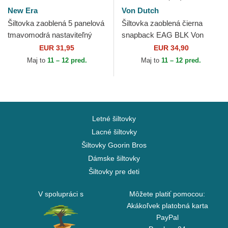
New Era
Von Dutch
Šiltovka zaoblená 5 panelová
Šiltovka zaoblená čierna
tmavomodrá nastaviteľný
snapback EAG BLK Von
Runner Colour Block New
Dutch
EUR 31,95
EUR 34,90
Era
Maj to
11 – 12 pred.
Maj to
11 – 12 pred.
Letné šiltovky
Lacné šiltovky
Šiltovky Goorin Bros
Dámske šiltovky
Šiltovky pre deti
V spolupráci s
Môžete platiť pomocou:
Akákoľvek platobná karta
PayPal