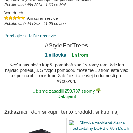
Publikované dňa 2024-11-30 od Moi
Von dutch
Amazing service
Publikované dňa 2024-11-08 od Joe
Prečítajte si ďalšie recenzie
#StyleForTrees
1 šiltovka
=
1 strom
Keď u nás niečo kúpiš, pomáhaš sadiť stromy tam, kde ich
najviac potrebujú. S tvojou pomocou môžeme 1 strom ešte viac
a spolu urobiť krok k udržateľnosti a lepšej budúcnosti pre
všetkých.
Už sme zasadili
259.737
stromy
Ďakujem!
Zákazníci, ktorí si kúpili tento produkt, si kúpili aj