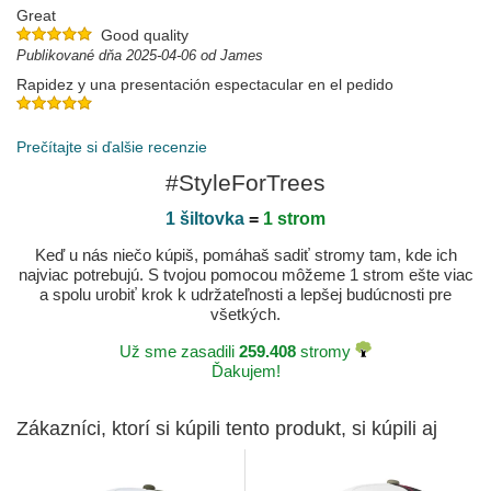
Great
Good quality
Publikované dňa 2025-04-06 od James
Rapidez y una presentación espectacular en el pedido
Publikované dňa 2025-03-28 od MANUEL
Prečítajte si ďalšie recenzie
#StyleForTrees
1 šiltovka
=
1 strom
Keď u nás niečo kúpiš, pomáhaš sadiť stromy tam, kde ich
najviac potrebujú. S tvojou pomocou môžeme 1 strom ešte viac
a spolu urobiť krok k udržateľnosti a lepšej budúcnosti pre
všetkých.
Už sme zasadili
259.408
stromy
Ďakujem!
Zákazníci, ktorí si kúpili tento produkt, si kúpili aj