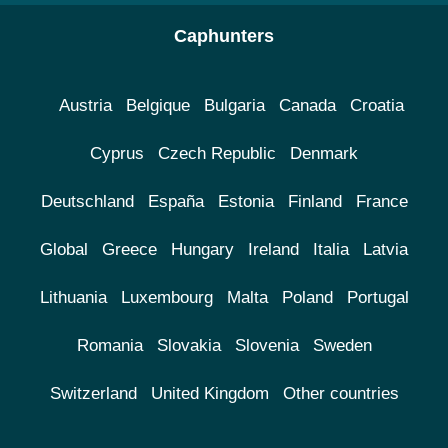
Caphunters
Austria
Belgique
Bulgaria
Canada
Croatia
Cyprus
Czech Republic
Denmark
Deutschland
España
Estonia
Finland
France
Global
Greece
Hungary
Ireland
Italia
Latvia
Lithuania
Luxembourg
Malta
Poland
Portugal
Romania
Slovakia
Slovenia
Sweden
Switzerland
United Kingdom
Other countries