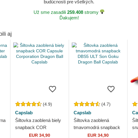
budúcnosti pre všetkých.
Už sme zasadili
259.408
stromy
Ďakujem!
ili aj
(4.9)
(4.7)
Capslab
Capslab
Ca
rna
Šiltovka zaoblená biely
Šiltovka zaoblená
Ši
snapback COR
tmavomodrá snapback
sn
n
Capsule Corporation
DBS5 ULT Son Goku
So
EUR 34,90
EUR 34,90