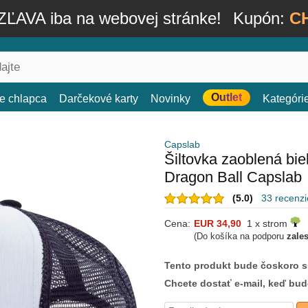
ĽAVA iba na webovej stránke!
Kupón:
C
Outlet
e chlapca
Darčekové karty
Novinky
Kategóri
Capslab
Šiltovka zaoblená bi
Dragon Ball Capslab
(5.0)
33 recenzi
Cena:
EUR 34,90
1 x strom
(Do košíka na podporu
zale
Tento produkt bude čoskoro 
Chcete dostať e-mail, keď bu