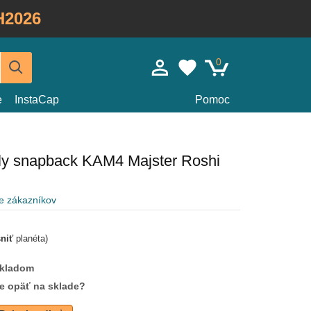
H2026
0
e
InstaCap
Pomoc
ely snapback KAM4 Majster Roshi
e zákazníkov
sniť
planéta)
skladom
de opäť na sklade?