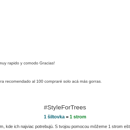
, muy rapido y comodo Gracias!
rra recomendado al 100 compraré solo acá más gorras.
#StyleForTrees
1 šiltovka
=
1 strom
, kde ich najviac potrebujú. S tvojou pomocou môžeme 1 strom ešte v