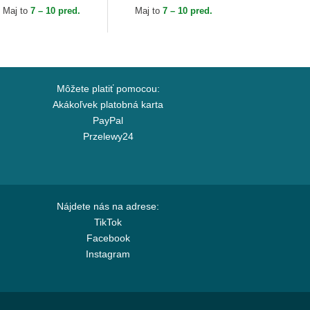
pslab
Capslab
Maj to
7 – 10 pred.
Maj to
7 – 10 pred.
Môžete platiť pomocou:
Akákoľvek platobná karta
PayPal
Przelewy24
Nájdete nás na adrese:
TikTok
Facebook
Instagram