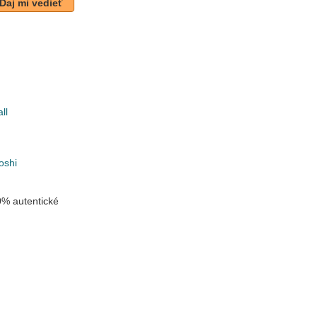
Daj mi vedieť
ll
k
oshi
% autentické