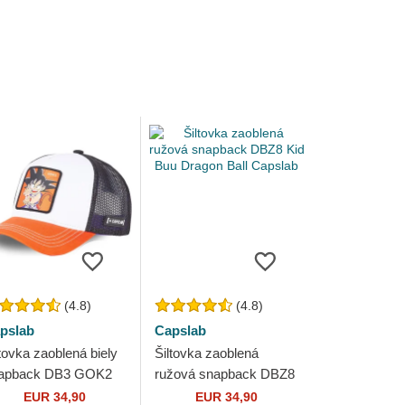
(4.8)
(4.8)
pslab
Capslab
ltovka zaoblená biely
Šiltovka zaoblená
apback DB3 GOK2
ružová snapback DBZ8
n Goku Dragon Ball
Kid Buu Dragon Ball
EUR 34,90
EUR 34,90