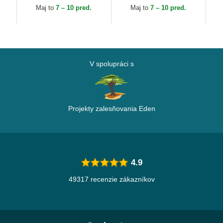
Dragon Ball Capslab
Dragon Ball Capslab
Ca
Maj to
7 – 10 pred.
Maj to
7 – 10 pred.
V spolupráci s
Projekty zalesňovania Eden
4.9
49317 recenzie zákazníkov