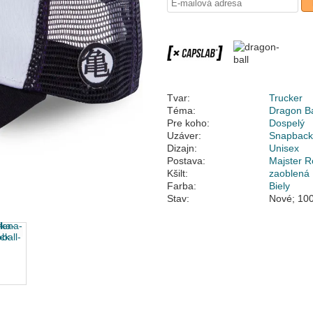
Tvar:
Trucker
Téma:
Dragon Ba
Pre koho:
Dospelý
Uzáver:
Snapbac
Dizajn:
Unisex
Postava:
Majster R
Kšilt:
zaoblená
Farba:
Biely
Stav:
Nové; 100