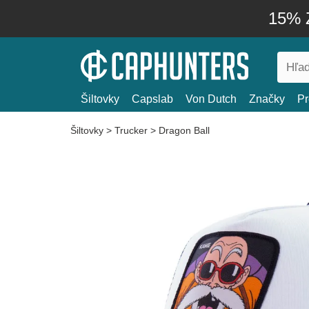
15% Z
Šiltovky
Capslab
Von Dutch
Značky
Pr
Šiltovky
>
Trucker
>
Dragon Ball