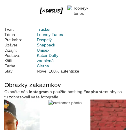
Tvar:
Trucker
Téma:
Looney Tunes
Pre koho:
Dospelý
Uzáver:
Snapback
Dizajn:
Unisex
Postava:
Kačer Duffy
Kšilt:
zaoblená
Farba:
Čierna
Stav:
Nové; 100% autentické
Obrázky zákazníkov
Označte nás
Instagram
a použite hashtag
#caphunters
aby sa
tu zobrazovali vaše fotografie