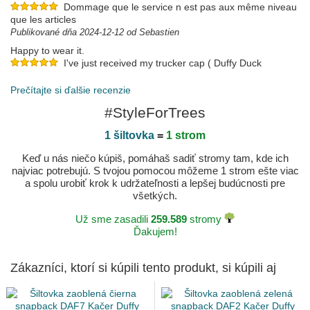
Dommage que le service n est pas aux même niveau
que les articles
Publikované dňa 2024-12-12 od Sebastien
Happy to wear it.
I've just received my trucker cap ( Duffy Duck
collection) which is very nice, above my expectations. I am so
delighted. Thank you very much CAPHUNTERS.
Prečítajte si ďalšie recenzie
Publikované dňa 2023-06-14 od Marian
#StyleForTrees
1 šiltovka
=
1 strom
Keď u nás niečo kúpiš, pomáhaš sadiť stromy tam, kde ich
najviac potrebujú. S tvojou pomocou môžeme 1 strom ešte viac
a spolu urobiť krok k udržateľnosti a lepšej budúcnosti pre
všetkých.
Už sme zasadili
259.589
stromy
Ďakujem!
Zákazníci, ktorí si kúpili tento produkt, si kúpili aj