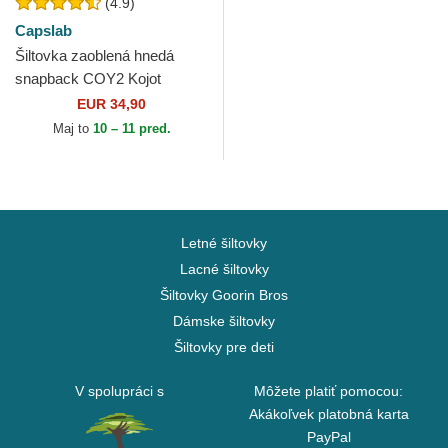
(4.9)
Capslab
Šiltovka zaoblená hnedá
snapback COY2 Kojot
Looney Tunes Capslab
EUR 34,90
Maj to
10 – 11 pred.
Letné šiltovky
Lacné šiltovky
Šiltovky Goorin Bros
Dámske šiltovky
Šiltovky pre deti
V spolupráci s
Môžete platiť pomocou:
Akákoľvek platobná karta
PayPal