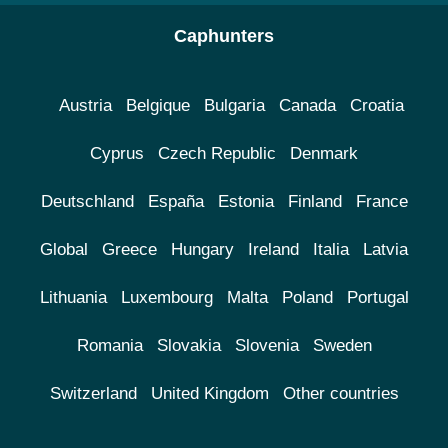
Caphunters
Austria
Belgique
Bulgaria
Canada
Croatia
Cyprus
Czech Republic
Denmark
Deutschland
España
Estonia
Finland
France
Global
Greece
Hungary
Ireland
Italia
Latvia
Lithuania
Luxembourg
Malta
Poland
Portugal
Romania
Slovakia
Slovenia
Sweden
Switzerland
United Kingdom
Other countries