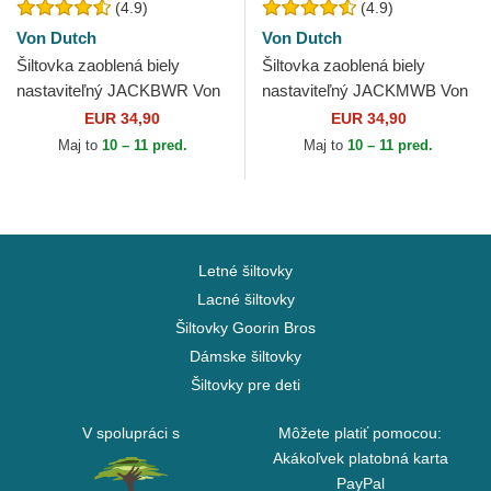
(4.9)
(4.9)
Von Dutch
Von Dutch
Šiltovka zaoblená biely
Šiltovka zaoblená biely
nastaviteľný JACKBWR Von
nastaviteľný JACKMWB Von
Dutch
Dutch
EUR 34,90
EUR 34,90
Maj to
10 – 11 pred.
Maj to
10 – 11 pred.
Letné šiltovky
Lacné šiltovky
Šiltovky Goorin Bros
Dámske šiltovky
Šiltovky pre deti
V spolupráci s
Môžete platiť pomocou:
Akákoľvek platobná karta
PayPal