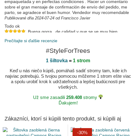
empaquetada y en perfectas condiciones . Hacer un comentario
sobre el gran mensaje de confirmación de envío del pedido, me
parto, se agradece el buen humor. Vendedor muy recomendable
Publikované dňa 2024-07-24 od Francisco Javier
Todo ok
Buena gorra , de calidad y que se ve muy bien
puesta . El servicio de envío , seguimiento ..etc , de 10
Prečítajte si ďalšie recenzie
Publikované dňa 2023-12-17 od Carlos
#StyleForTrees
Great price smooth process quick delivery
👍🏽
1 šiltovka
=
1 strom
Publikované dňa 2023-12-06 od Kian
Keď u nás niečo kúpiš, pomáhaš sadiť stromy tam, kde ich
najviac potrebujú. S tvojou pomocou môžeme 1 strom ešte viac
a spolu urobiť krok k udržateľnosti a lepšej budúcnosti pre
všetkých.
Už sme zasadili
259.408
stromy
Ďakujem!
Zákazníci, ktorí si kúpili tento produkt, si kúpili aj
-30%