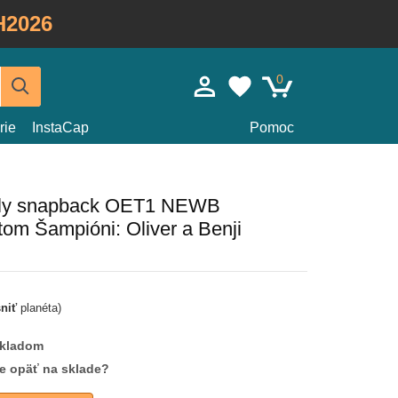
H2026
0
rie
InstaCap
Pomoc
iely snapback OET1 NEWB
om Šampióni: Oliver a Benji
sniť
planéta)
skladom
de opäť na sklade?