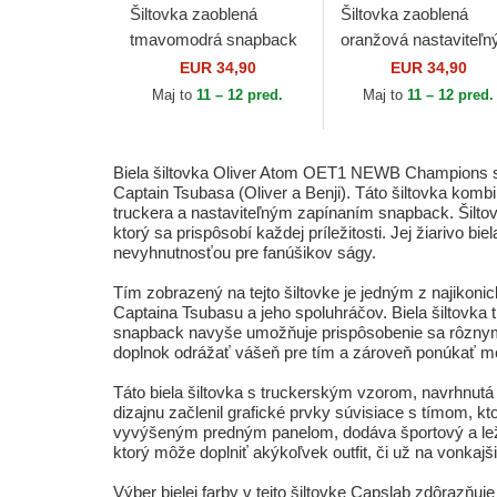
Šiltovka zaoblená
Šiltovka zaoblená
tmavomodrá snapback
oranžová nastaviteľn
OET1 LAN2B
OET1 PRIB
EUR 34,90
EUR 34,90
Campeones: Oliver
Campeones: Oliver
Maj to
11 – 12 pred.
Maj to
11 – 12 pred.
Atom Šampióni: Oliver a
Kahn Šampióni: Olive
Benji...
Benji...
Biela šiltovka Oliver Atom OET1 NEWB Champions s 
Captain Tsubasa (Oliver a Benji). Táto šiltovka kom
truckera a nastaviteľným zapínaním snapback. Šiltovk
ktorý sa prispôsobí každej príležitosti. Jej žiarivo
nevyhnutnosťou pre fanúšikov ságy.
Tím zobrazený na tejto šiltovke je jedným z najikon
Captaina Tsubasu a jeho spoluhráčov. Biela šiltovka 
snapback navyše umožňuje prispôsobenie sa rôznym v
doplnok odrážať vášeň pre tím a zároveň ponúkať mo
Táto biela šiltovka s truckerským vzorom, navrhnutá 
dizajnu začlenil grafické prvky súvisiace s tímom, k
vyvýšeným predným panelom, dodáva športový a ležér
ktorý môže doplniť akýkoľvek outfit, či už na vonkaj
Výber bielej farby v tejto šiltovke Capslab zdôrazňuje