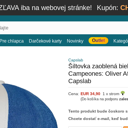
ĽAVA iba na webovej stránke!
Kupón:
C
Outlet
Pre chlapca
Darčekové karty
Novinky
Kategó
Capslab
Šiltovka zaoblená b
Campeones: Oliver At
Capslab
Cena:
EUR 34,90
1 x strom
(Do košíka na podporu
zale
Tento produkt bude čoskoro 
Chcete dostať e-mail, keď bu