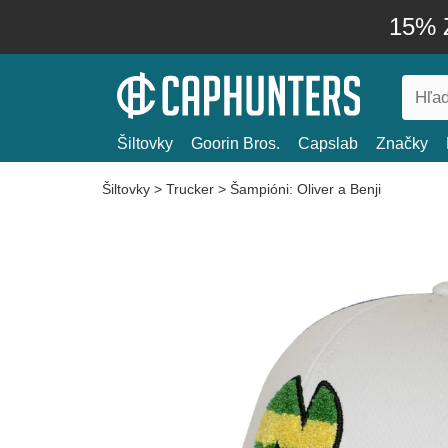
15% Z
Šiltovky
Goorin Bros.
Capslab
Značky
Šiltovky
>
Trucker
>
Šampióni: Oliver a Benji