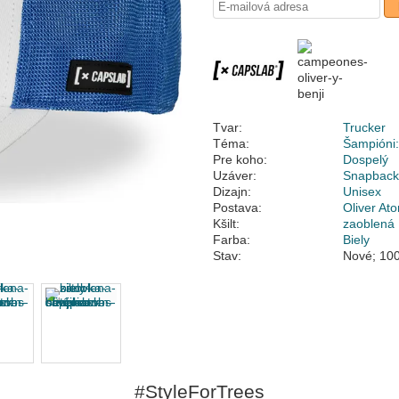
Tvar:
Trucker
Téma:
Šampióni:
Pre koho:
Dospelý
Uzáver:
Snapbac
Dizajn:
Unisex
Postava:
Oliver At
Kšilt:
zaoblená
Farba:
Biely
Stav:
Nové; 100
#StyleForTrees