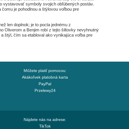
hrdo vystavovať symboly svojich obľúbených postáv.
 čomu je pohodlnou a štýlovou voľbou pre
ž len doplnok; je to pocta jednému z
ho Oliverom a Benjim robí z tejto šiltovky nevyhnutný
 a štýl, čím sa etabloval ako vynikajúca voľba pre
Môžete platiť pomocou:
Akákoľvek platobná karta
PayPal
Przelewy24
Nájdete nás na adrese:
TikTok