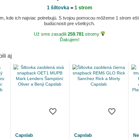
1 šiltovka
=
1 strom
, kde ich najviac potrebujú. S tvojou pomocou môžeme 1 strom ešte v
budúcnosti pre všetkých.
Už sme zasadili
259.781
stromy
Ďakujem!
ili aj
Capslab
Capslab
Ne