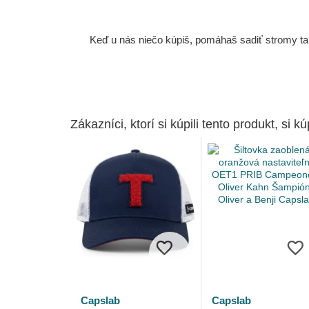
Keď u nás niečo kúpiš, pomáhaš sadiť stromy tam
Zákazníci, ktorí si kúpili tento produkt, si kúp
Capslab
Capslab