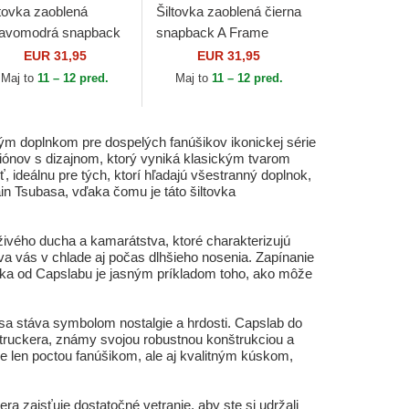
ltovka zaoblená
Šiltovka zaoblená čierna
avomodrá snapback
snapback A Frame
Frame Location Los
Location Austin
EUR 31,95
EUR 31,95
geles Ciudades y
Ciudades y Playas
Maj to
11 – 12 pred.
Maj to
11 – 12 pred.
yas California...
Texas New Era
m doplnkom pre dospelých fanúšikov ikonickej série
piónov s dizajnom, ktorý vyniká klasickým tvarom
 ideálnu pre tých, ktorí hľadajú všestranný doplnok,
ain Tsubasa, vďaka čomu je táto šiltovka
živého ducha a kamarátstva, ktoré charakterizujú
va vás v chlade aj počas dlhšieho nosenia. Zapínanie
vka od Capslabu je jasným príkladom toho, ako môže
, sa stáva symbolom nostalgie a hrdosti. Capslab do
l truckera, známy svojou robustnou konštrukciou a
 len poctou fanúšikom, ale aj kvalitným kúskom,
era zaisťuje dostatočné vetranie, aby ste si udržali