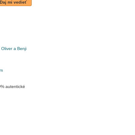
Daj mi vedieť
 Oliver a Benji
k
om
% autentické