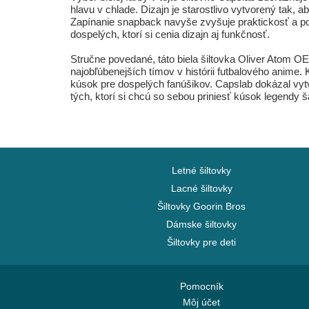
hlavu v chlade. Dizajn je starostlivo vytvorený tak,
Zapínanie snapback navyše zvyšuje praktickosť a p
dospelých, ktorí si cenia dizajn aj funkčnosť.
Stručne povedané, táto biela šiltovka Oliver Atom 
najobľúbenejších tímov v histórii futbalového anime.
kúsok pre dospelých fanúšikov. Capslab dokázal vytvor
tých, ktorí si chcú so sebou priniesť kúsok legendy 
Letné šiltovky
Lacné šiltovky
Šiltovky Goorin Bros
Dámske šiltovky
Šiltovky pre deti
Pomocník
Môj účet