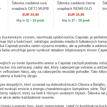
Šiltovka zaoblená sivá
Šiltovka zaoblená čierna
Ši
ý
snapback OET1 MUPB
snapback REM6 GLO
tm
Mark Lenders
Rick Sanchez Rick a
A 
EUR 34,90
EUR 34,90
Šampióni: Oliver a Benji
Morty Capslab
An
Maj to
11 – 12 pred.
Maj to
17 – 19 pred.
r a
Capslab
Pla
truckerským vzorom, navrhnutá spoločnosťou Capslab, je perfektný
binuje štýl a funkčnosť, odrážajúc podstatu mladých futbalových šam
a Capslab ponúka nielen výraznú estetiku, ale aj pohodlie a odolnosť,
 biela farba umožňuje jasne vyniknúť detailom inšpirovaným tímom Capt
ickejších vo svete športového anime a Capslab zachytil podstatu súťa
trucker má sieťovaný zadný diel, ktorý zabezpečuje vetranie a udržia
eľkostiam hlavy, aby sa zabezpečilo neustále pohodlie. Táto šilto
derný a funkčný dizajn.
pre dospelých, ktorí vyrastali na dobrodružstvách Olivera a Benjiho
toré evokujú emócie a energiu charakterizujúce šampiónov série. Štý
ny nádych, ktorý sa hodí k rôznym osobným štýlom. Šiltovka nie je
šie akcie alebo každodenné nosenie.
 čistotu a energiu tímu, ktorý reprezentuje, zatiaľ čo konštrukcia truck