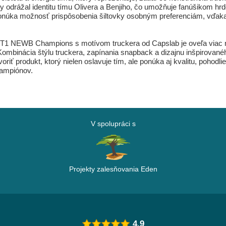
 aby odrážal identitu tímu Olivera a Benjiho, čo umožňuje fanúšikom 
onúka možnosť prispôsobenia šiltovky osobným preferenciám, vďaka
OET1 NEWB Champions s motívom truckera od Capslab je oveľa viac ne
 Kombinácia štýlu truckera, zapínania snapback a dizajnu inšpirované
iť produkt, ktorý nielen oslavuje tím, ale ponúka aj kvalitu, pohodlie
šampiónov.
V spolupráci s
Projekty zalesňovania Eden
4.9