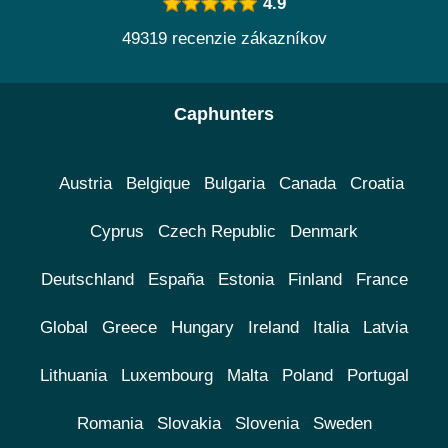
4.9
49319 recenzie zákazníkov
Caphunters
Austria
Belgique
Bulgaria
Canada
Croatia
Cyprus
Czech Republic
Denmark
Deutschland
España
Estonia
Finland
France
Global
Greece
Hungary
Ireland
Italia
Latvia
Lithuania
Luxembourg
Malta
Poland
Portugal
Romania
Slovakia
Slovenia
Sweden