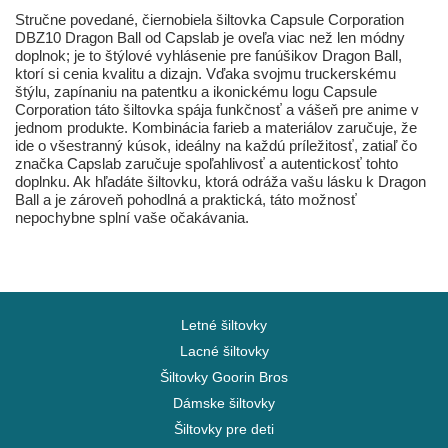
Stručne povedané, čiernobiela šiltovka Capsule Corporation
DBZ10 Dragon Ball od Capslab je oveľa viac než len módny
doplnok; je to štýlové vyhlásenie pre fanúšikov Dragon Ball,
ktorí si cenia kvalitu a dizajn. Vďaka svojmu truckerskému
štýlu, zapínaniu na patentku a ikonickému logu Capsule
Corporation táto šiltovka spája funkčnosť a vášeň pre anime v
jednom produkte. Kombinácia farieb a materiálov zaručuje, že
ide o všestranný kúsok, ideálny na každú príležitosť, zatiaľ čo
značka Capslab zaručuje spoľahlivosť a autentickosť tohto
doplnku. Ak hľadáte šiltovku, ktorá odráža vašu lásku k Dragon
Ball a je zároveň pohodlná a praktická, táto možnosť
nepochybne splní vaše očakávania.
Letné šiltovky
Lacné šiltovky
Šiltovky Goorin Bros
Dámske šiltovky
Šiltovky pre deti