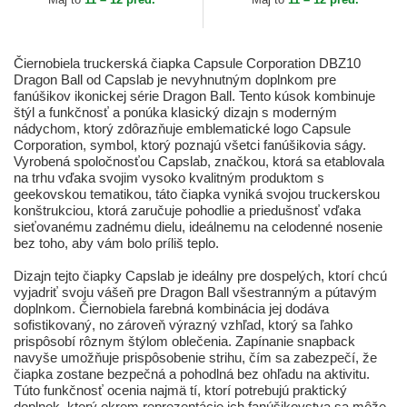
Čiernobiela truckerská čiapka Capsule Corporation DBZ10
Dragon Ball od Capslab je nevyhnutným doplnkom pre
fanúšikov ikonickej série Dragon Ball. Tento kúsok kombinuje
štýl a funkčnosť a ponúka klasický dizajn s moderným
nádychom, ktorý zdôrazňuje emblematické logo Capsule
Corporation, symbol, ktorý poznajú všetci fanúšikovia ságy.
Vyrobená spoločnosťou Capslab, značkou, ktorá sa etablovala
na trhu vďaka svojim vysoko kvalitným produktom s
geekovskou tematikou, táto čiapka vyniká svojou truckerskou
konštrukciou, ktorá zaručuje pohodlie a priedušnosť vďaka
sieťovanému zadnému dielu, ideálnemu na celodenné nosenie
bez toho, aby vám bolo príliš teplo.
Dizajn tejto čiapky Capslab je ideálny pre dospelých, ktorí chcú
vyjadriť svoju vášeň pre Dragon Ball všestranným a pútavým
doplnkom. Čiernobiela farebná kombinácia jej dodáva
sofistikovaný, no zároveň výrazný vzhľad, ktorý sa ľahko
prispôsobí rôznym štýlom oblečenia. Zapínanie snapback
navyše umožňuje prispôsobenie strihu, čím sa zabezpečí, že
čiapka zostane bezpečná a pohodlná bez ohľadu na aktivitu.
Túto funkčnosť ocenia najmä tí, ktorí potrebujú praktický
doplnok, ktorý okrem reprezentácie ich fanúšikovstva sa môže