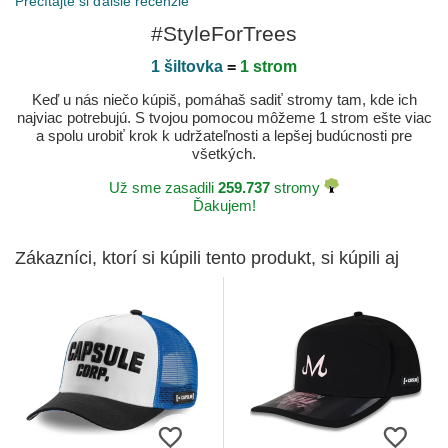
Prečítajte si ďalšie recenzie
#StyleForTrees
1 šiltovka
=
1 strom
Keď u nás niečo kúpiš, pomáhaš sadiť stromy tam, kde ich
najviac potrebujú. S tvojou pomocou môžeme 1 strom ešte viac
a spolu urobiť krok k udržateľnosti a lepšej budúcnosti pre
všetkých.
Už sme zasadili
259.737
stromy
Ďakujem!
Zákazníci, ktorí si kúpili tento produkt, si kúpili aj