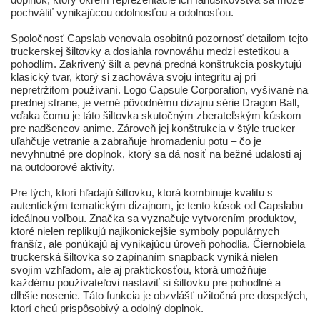
pochváliť vynikajúcou odolnosťou a odolnosťou.
Spoločnosť Capslab venovala osobitnú pozornosť detailom tejto
truckerskej šiltovky a dosiahla rovnováhu medzi estetikou a
pohodlím. Zakrivený šilt a pevná predná konštrukcia poskytujú
klasický tvar, ktorý si zachováva svoju integritu aj pri
nepretržitom používaní. Logo Capsule Corporation, vyšívané na
prednej strane, je verné pôvodnému dizajnu série Dragon Ball,
vďaka čomu je táto šiltovka skutočným zberateľským kúskom
pre nadšencov anime. Zároveň jej konštrukcia v štýle trucker
uľahčuje vetranie a zabraňuje hromadeniu potu – čo je
nevyhnutné pre doplnok, ktorý sa dá nosiť na bežné udalosti aj
na outdoorové aktivity.
Pre tých, ktorí hľadajú šiltovku, ktorá kombinuje kvalitu s
autentickým tematickým dizajnom, je tento kúsok od Capslabu
ideálnou voľbou. Značka sa vyznačuje vytvorením produktov,
ktoré nielen replikujú najikonickejšie symboly populárnych
franšíz, ale ponúkajú aj vynikajúcu úroveň pohodlia. Čiernobiela
truckerská šiltovka so zapínaním snapback vyniká nielen
svojím vzhľadom, ale aj praktickosťou, ktorá umožňuje
každému používateľovi nastaviť si šiltovku pre pohodlné a
dlhšie nosenie. Táto funkcia je obzvlášť užitočná pre dospelých,
ktorí chcú prispôsobivý a odolný doplnok.