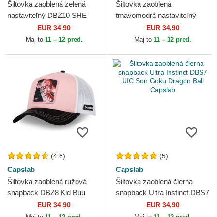
Šiltovka zaoblená zelená
Šiltovka zaoblená
nastaviteľný DBZ10 SHE
tmavomodrá nastaviteľný
Shenron Dragon Ball Capslab
DBZ10 GOK Son Goku
EUR 34,90
EUR 34,90
Dragon Ball Capslab
Maj to
11 – 12 pred.
Maj to
11 – 12 pred.
(4.8)
(5)
Capslab
Capslab
Šiltovka zaoblená ružová
Šiltovka zaoblená čierna
snapback DBZ8 Kid Buu
snapback Ultra Instinct DBS7
Dragon Ball Capslab
UIC Son Goku Dragon Ball
EUR 34,90
EUR 34,90
Capslab
Maj to
11 – 12 pred.
Maj to
11 – 12 pred.