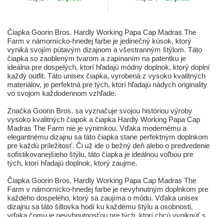
Farm...
Čiapka Goorin Bros. Hardly Working Papa Cap Madras The
Farm v námornícko-hnedej farbe je jedinečný kúsok, ktorý
vyniká svojím pútavým dizajnom a všestranným štýlom. Táto
čiapka so zaobleným tvarom a zapínaním na patentku je
ideálna pre dospelých, ktorí hľadajú módny doplnok, ktorý doplní
každý outfit. Táto unisex čiapka, vyrobená z vysoko kvalitných
materiálov, je perfektná pre tých, ktorí hľadajú nádych originality
vo svojom každodennom vzhľade.
Značka Goorin Bros. sa vyznačuje svojou históriou výroby
vysoko kvalitných čiapok a čiapka Hardly Working Papa Cap
Madras The Farm nie je výnimkou. Vďaka modernému a
elegantnému dizajnu sa táto čiapka stane perfektným doplnkom
pre každú príležitosť. Či už ide o bežný deň alebo o predvedenie
sofistikovanejšieho štýlu, táto čiapka je ideálnou voľbou pre
tých, ktorí hľadajú doplnok, ktorý zaujme.
Čiapka Goorin Bros. Hardly Working Papa Cap Madras The
Farm v námornícko-hnedej farbe je nevyhnutným doplnkom pre
každého dospelého, ktorý sa zaujíma o módu. Vďaka unisex
dizajnu sa táto šiltovka hodí ku každému štýlu a osobnosti,
vďaka čomu je nevyhnutnosťou pre tých, ktorí chcú vyniknúť s