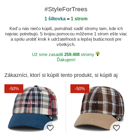
#StyleForTrees
1 šiltovka
=
1 strom
Keď u nás niečo kúpiš, pomáhaš sadiť stromy tam, kde ich
najviac potrebujú. S tvojou pomocou môžeme 1 strom ešte viac
a spolu urobiť krok k udržateľnosti a lepšej budúcnosti pre
všetkých.
Už sme zasadili
259.408
stromy
Ďakujem!
Zákazníci, ktorí si kúpili tento produkt, si kúpili aj
-50%
-50%