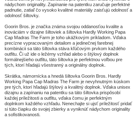
nádychom originality. Zapínanie na patentku zaručuje perfektné
padnutie, zatiaľ čo vysoko kvalitné materiály zaisťujú odolnosť a
odolnosť šiltovky.
Goorin Bros. je značka známa svojou oddanosťou kvalite a
inováciám v dizajne šiltoviek a šiltovka Hardly Working Papa
Cap Madras The Farm je toho ukážkovým príkladom. Vďaka
precízne vypracovaným detailom a jedinečnej farebnej
kombinácii sa táto šiltovka stáva kľúčovým prvkom každého
outfitu. Či už ide o ležérny vzhľad alebo o štýlový doplnok
formálnejšieho outfitu, táto šiltovka je perfektnou voľbou pre
tých, ktorí hľadajú všestranný a originálny doplnok.
Skrátka, námornícka a hnedá šiltovka Goorin Bros. Hardly
Working Papa Cap Madras The Farm je nevyhnutným kúskom
pre tých, ktorí hľadajú štýlový a kvalitný doplnok. Vďaka unisex
dizajnu a zapínaniu na patentku sa táto šiltovka prispôsobí
každej príležitosti a outfitu, vďaka čomu je perfektným
doplnkom každého vzhľadu. Nenechajte si ujsť príležitosť pridať
si túto čiapku do svojej zbierky a vyniknúť nádychom originality
a sofistikovanosti.