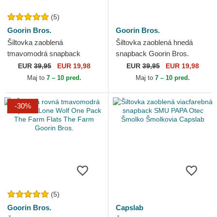
(5)
Goorin Bros.
Goorin Bros.
Šiltovka zaoblená
Šiltovka zaoblená hnedá
tmavomodrá snapback
snapback Goorin Bros.
Goorin Bros. Curved Brim
Curved Brim Ask Your
EUR
39,95
EUR 19,98
EUR
39,95
EUR 19,98
Raised In A Barn Papa Cap
Mother Papa Cap Madras
Maj to
7 – 10 pred.
Maj to
7 – 10 pred.
Madras...
The...
-30%
(5)
Goorin Bros.
Capslab