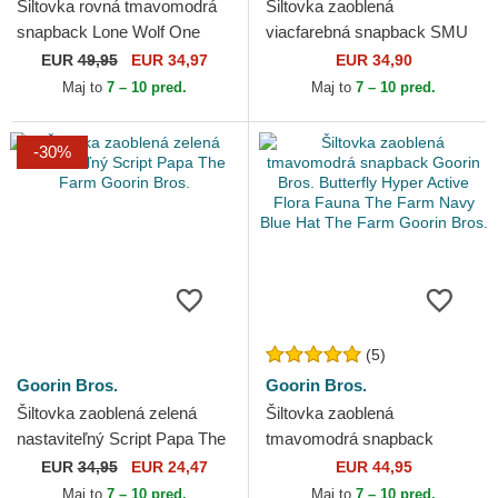
Šiltovka rovná tmavomodrá
Šiltovka zaoblená
snapback Lone Wolf One
viacfarebná snapback SMU
Pack The Farm Flats The
PAPA Otec Šmolko
EUR
49,95
EUR 34,97
EUR 34,90
Farm Goorin Bros.
Šmolkovia Capslab
Maj to
7 – 10 pred.
Maj to
7 – 10 pred.
-30%
(5)
Goorin Bros.
Goorin Bros.
Šiltovka zaoblená zelená
Šiltovka zaoblená
nastaviteľný Script Papa The
tmavomodrá snapback
Farm Goorin Bros.
Goorin Bros. Butterfly Hyper
EUR
34,95
EUR 24,47
EUR 44,95
Active Flora Fauna The
Maj to
7 – 10 pred.
Maj to
7 – 10 pred.