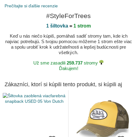
Prečítajte si ďalšie recenzie
#StyleForTrees
1 šiltovka
=
1 strom
Keď u nás niečo kúpiš, pomáhaš sadiť stromy tam, kde ich
najviac potrebujú. S tvojou pomocou môžeme 1 strom ešte viac
a spolu urobiť krok k udržateľnosti a lepšej budúcnosti pre
všetkých.
Už sme zasadili
259.737
stromy
Ďakujem!
Zákazníci, ktorí si kúpili tento produkt, si kúpili aj