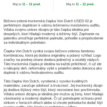
Maj to
11 – 12 pred.
Maj to
11 – 12 pred.
Béžovo-zelená truckerská čiapka Von Dutch USED 02 je
perfektným doplnkom k vášmu ležérnemu mestskému outfitu.
Vďaka svojmu unisex dizajnu je táto čiapka ideálna pre
dospelých, ktorí hľadajú moderný a ležérny štýl. Zapínanie na
patentku umožňuje perfektné padnutie, pohodlie a prispôsobenie
sa individuálnym potrebám.
Čiapka Von Dutch vyniká svojou béžovo-zelenou farebnou
kombináciou, ktorá jej dodáva originálny a pútavý vzhľad. Logo
značky na prednej strane dodáva jedinečný a osobitý nádych.
Táto truckerská čiapka je ideálna na každú príležitosť, či už ide
o nákupný deň, neformálny výlet s priateľmi alebo dokonca ako
doplnok k vášmu festivalovému outfitu.
Táto čiapka Von Dutch, vyrobená z vysoko kvalitných
materiálov, zaručuje odolnosť a trvácnosť. Jej truckerský dizajn
jej dodáva štýlový retro štýl, ktorý nezostane bez povšimnutia.
Vďaka unisex dizajnu je ideálna pre mužov aj ženy, ktorí hľadajú
všestranný a moderný doplnok. Či už potrebujete ochranu pred
slnkom v horúcich dňoch alebo si chcete jednoducho dodať štýl
svojmu outfitu, táto čiapka je perfektnou voľbou.