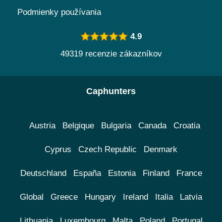
Podmienky používania
4.9
49319 recenzie zákazníkov
Caphunters
Austria
Belgique
Bulgaria
Canada
Croatia
Cyprus
Czech Republic
Denmark
Deutschland
España
Estonia
Finland
France
Global
Greece
Hungary
Ireland
Italia
Latvia
Lithuania
Luxembourg
Malta
Poland
Portugal