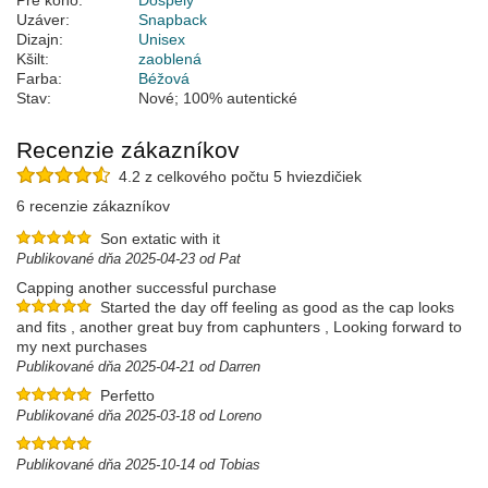
Pre koho:
Dospelý
Uzáver:
Snapback
Dizajn:
Unisex
Kšilt:
zaoblená
Farba:
Béžová
Stav:
Nové; 100% autentické
Recenzie zákazníkov
4.2 z celkového počtu 5 hviezdičiek
6 recenzie zákazníkov
Son extatic with it
Publikované dňa 2025-04-23 od Pat
Capping another successful purchase
Started the day off feeling as good as the cap looks
and fits , another great buy from caphunters , Looking forward to
my next purchases
Publikované dňa 2025-04-21 od Darren
Perfetto
Publikované dňa 2025-03-18 od Loreno
Publikované dňa 2025-10-14 od Tobias