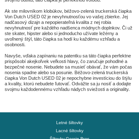
Ak ste milovníkom klobúkov, béžovo-zelená truckerská čiapka
Von Dutch USED 02 je nevyhnutnosťou vo vašej zbierke. Jej
nadčasový dizajn a nepopierateľná kvalita z nej robia
nevyhnutnosť pre každého nadšenca módnych doplnkov. Či už
ste skater, hipster alebo si jednoducho užívate ležérny a
uvoľnený štýl, táto čiapka sa hodí ku každému vzhľadu a
osobnosti.
Navyše, vďaka zapínaniu na patentku sa táto čiapka perfektne
prispôsobí akejkoľvek veľkosti hlavy, čo zaručuje pohodlné a
bezpečné nosenie. Nebudete sa musieť obávať, že vám počas
nosenia spadne alebo sa posunie. Béžovo-zelená truckerská
čiapka Von Dutch USED 02 je nepochybne investíciou do štýlu
a kvality, ktorú nebudete ľutovať. Odvážte sa ju nosiť a dodajte
svojmu každodennému vzhľadu nádych sviežosti a originality.
Letné šiltovky
Lacné šiltovky
Šiltovky Goorin Bros