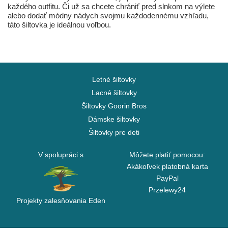
každého outfitu. Či už sa chcete chrániť pred slnkom na výlete
alebo dodať módny nádych svojmu každodennému vzhľadu,
táto šiltovka je ideálnou voľbou.
Letné šiltovky
Lacné šiltovky
Šiltovky Goorin Bros
Dámske šiltovky
Šiltovky pre deti
V spolupráci s
Môžete platiť pomocou:
Akákoľvek platobná karta
PayPal
Przelewy24
Projekty zalesňovania Eden