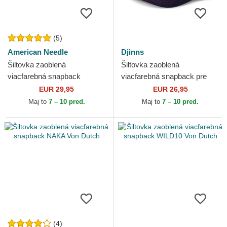
(5)
American Needle
Djinns
Šiltovka zaoblená
Šiltovka zaoblená
viacfarebná snapback
viacfarebná snapback pre
California Sinclair American
deti Rocket Ice Food Djinns
EUR 29,95
EUR 26,95
Needle
Maj to
7 – 10 pred.
Maj to
7 – 10 pred.
(4)