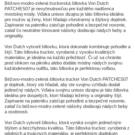
Béžovo-modro-zelená truckerská šiltovka Von Dutch
PATCHES07 je nevyhnutnosťou pre každého nadšenca
mestskej módy. Vďaka unisex dizajnu je táto šiltovka ideálna
pre mužov aj ženy, ktorí hľadajú všestranný a štýlový doplnok.
Zapínanie na patentku zaisťuje pohodlné a bezpečné nosenie,
zatiaľ čo neutrálne tónované nášivky dodávajú nádych farby a
originality.
Von Dutch vytvoril šiltovku, ktorá dokonale kombinuje pohodlie a
štýl. Táto šiltovka trucker, vyrobená z vysoko kvalitných
materiálov, je ideálna na každú príležitosť. Či už sa chránite
pred slnkom na pikniku alebo dodáte módny nádych svojmu
každodennému outfitu, táto šiltovka je perfektnou voľbou.
Béžovo-modro-zelená šiltovka trucker Von Dutch PATCHES07
je doplnok, ktorý ste hľadali, aby ste svojmu vzhľadu dodali
jedinečný nádych. Vďaka svojmu unisex dizajnu je táto šiltovka
ideálna pre dospelých, ktorí hľadajú ležérny a originálny štýl.
Zapínanie na patentku zaisťuje pohodlné a bezpečné nosenie,
zatiaľ čo béžovo-modro-zelené nášivky dodávajú nádych farby
a osobnosti.
Von Dutch vytvoril šiltovku, ktorá vyniká svojím jedinečným
štýlom a bezchybnou kvalitou. Táto šiltovka trucker, vyrobená z
odolných a trvácnych materiálov, je perfektným doplnkom