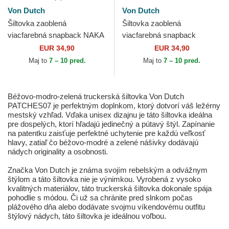
Von Dutch
Von Dutch
Šiltovka zaoblená
Šiltovka zaoblená
viacfarebná snapback NAKA
viacfarebná snapback
Von Dutch
WILD10 Von Dutch
EUR 34,90
EUR 34,90
Maj to
7 – 10 pred.
Maj to
7 – 10 pred.
Béžovo-modro-zelená truckerská šiltovka Von Dutch
PATCHES07 je perfektným doplnkom, ktorý dotvorí váš ležérny
mestský vzhľad. Vďaka unisex dizajnu je táto šiltovka ideálna
pre dospelých, ktorí hľadajú jedinečný a pútavý štýl. Zapínanie
na patentku zaisťuje perfektné uchytenie pre každú veľkosť
hlavy, zatiaľ čo béžovo-modré a zelené nášivky dodávajú
nádych originality a osobnosti.
Značka Von Dutch je známa svojím rebelským a odvážnym
štýlom a táto šiltovka nie je výnimkou. Vyrobená z vysoko
kvalitných materiálov, táto truckerská šiltovka dokonale spája
pohodlie s módou. Či už sa chránite pred slnkom počas
plážového dňa alebo dodávate svojmu víkendovému outfitu
štýlový nádych, táto šiltovka je ideálnou voľbou.