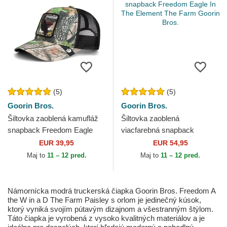
(5)
(5)
Goorin Bros.
Goorin Bros.
Šiltovka zaoblená kamufláž
Šiltovka zaoblená
snapback Freedom Eagle
viacfarebná snapback
Camouflage Seasonal Real
Freedom Eagle In The
EUR 39,95
EUR 54,95
Tree The Farm Goorin...
Element The Farm Goorin
Maj to
11 – 12 pred.
Maj to
11 – 12 pred.
Bros.
Námornícka modrá truckerská čiapka Goorin Bros. Freedom A
the W in a D The Farm Paisley s orlom je jedinečný kúsok,
ktorý vyniká svojím pútavým dizajnom a všestranným štýlom.
Táto čiapka je vyrobená z vysoko kvalitných materiálov a je