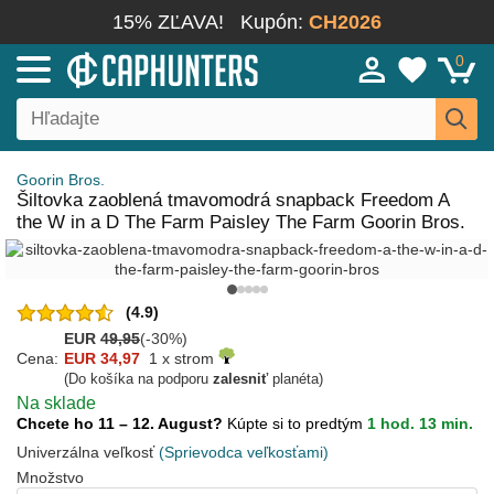
15% ZĽAVA!
Kupón:
CH2026
0
Goorin Bros.
Šiltovka zaoblená tmavomodrá snapback Freedom A
the W in a D The Farm Paisley The Farm Goorin Bros.
(4.9)
EUR
49,95
(-30%)
Cena:
EUR 34,97
1 x strom
(Do košíka na podporu
zalesniť
planéta)
Na sklade
Chcete ho 11 – 12. August?
Kúpte si to predtým
1 hod. 13 min.
Univerzálna veľkosť
(Sprievodca veľkosťami)
Množstvo