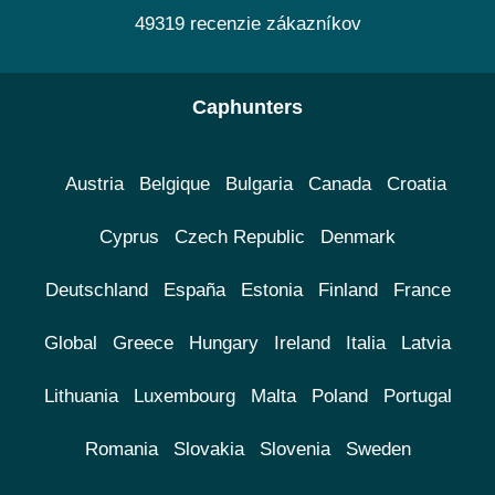
49319 recenzie zákazníkov
Caphunters
Austria
Belgique
Bulgaria
Canada
Croatia
Cyprus
Czech Republic
Denmark
Deutschland
España
Estonia
Finland
France
Global
Greece
Hungary
Ireland
Italia
Latvia
Lithuania
Luxembourg
Malta
Poland
Portugal
Romania
Slovakia
Slovenia
Sweden