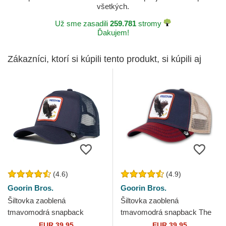
všetkých.
Už sme zasadili
259.781
stromy
Ďakujem!
Zákazníci, ktorí si kúpili tento produkt, si kúpili aj
(4.6)
(4.9)
Goorin Bros.
Goorin Bros.
Šiltovka zaoblená
Šiltovka zaoblená
tmavomodrá snapback
tmavomodrá snapback The
Freedom Truckin The Farm
Freedom Eagle The Farm
EUR 39,95
EUR 39,95