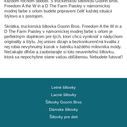
každom ročnom období. S truckerskou šiltovkou Goorin Bros.
Freedom A the W in a D The Farm Paisley v námorníckej
modrej farbe s orlom budete pripravení čeliť každej situácii
štýlovo a s postojom.
Skrátka, truckerská šiltovka Goorin Bros. Freedom A the W in a
D The Farm Paisley v námorníckej modrej farbe s orlom je
perfektným doplnkom pre tých, ktorí chcú vyniknúť s nádychom
originality a štýlu. Jej unisex dizajn a bezkonkurenčná kvalita z
nej robia nevyhnutný kúsok v šatníku každého milovníka módy.
Nečakajte dlhšie a zaobstarajte si túto neuveriteľnú šiltovku,
ktorá sa nepochybne stane vašou obľúbenou. Nebudete ľutovať!
Letné šiltovky
Lacné šiltovky
Šiltovky Goorin Bros
Dámske šiltovky
Šiltovky pre deti