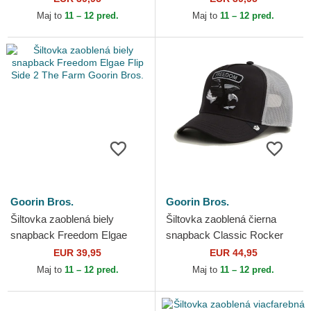
Goorin Bros.
Goorin Bros.
Maj to
11 – 12 pred.
Maj to
11 – 12 pred.
Goorin Bros.
Goorin Bros.
Šiltovka zaoblená biely
Šiltovka zaoblená čierna
snapback Freedom Elgae
snapback Classic Rocker
Flip Side 2 The Farm Goorin
Freedom The Farm Goorin
EUR 39,95
EUR 44,95
Bros.
Bros.
Maj to
11 – 12 pred.
Maj to
11 – 12 pred.