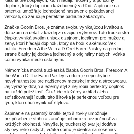
ideálna pre dospelých, ktorí hľadajú moderný a pohodlný
doplnok, ktorý doplní ich každodenný vzhľad. Zapínanie na
patentku umožňuje jednoduché nastavenie požadovanej
veľkosti, čo zaručuje perfektné padnutie zakaždým.
Značka Goorin Bros. je známa svojou vynikajúcou kvalitou a
dôrazom na detail v každej zo svojich výtvorov. Táto truckerská
čiapka vyniká svojím unisex dizajnom, ideálnym pre mužov aj
ženy, ktorí hľadajú doplnok, ktorý sa hodí k akémukoľvek
outfitu. Freedom A the W in a D Orel Farm Paisley na prednej
strane čiapky jej dodáva jedinečný a originálny nádych, vďaka
čomu vyniká medzi ostatnými.
Námornícka modrá truckerská čiapka Goorin Bros. Freedom A
the W in a D The Farm Paisley s orlom je nepochybne
nevyhnutnosťou pre nadšencov mestskej módy a streetwearu.
Jej výrazný dizajn a ležérny štýl z nej robia perfektný doplnok
na každú príležitosť. Či už ide o ležérny vzhľad alebo
sofistikovanejší outfit, táto šiltovka je perfektnou voľbou pre
tých, ktorí chcú vyniknúť štýlovo.
Zapínanie na patentný knoflík tejto šiltovky umožňuje
prispôsobenie strihu a zaručuje pohodlie a bezpečnosť za
každých okolností. Navyše, jej truckerský tvar jej dodáva
štýlový retro nádych, vďaka čomu je ideálna na nosenie v