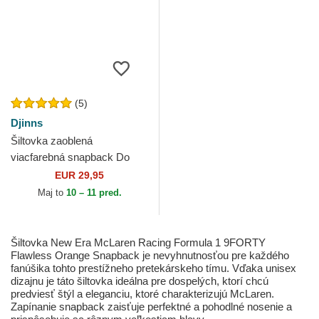
(5)
Djinns
Šiltovka zaoblená
viacfarebná snapback Do
Nothing Club HFT DNC 1.1
EUR 29,95
Djinns
Maj to
10 – 11 pred.
Šiltovka New Era McLaren Racing Formula 1 9FORTY
Flawless Orange Snapback je nevyhnutnosťou pre každého
fanúšika tohto prestížneho pretekárskeho tímu. Vďaka unisex
dizajnu je táto šiltovka ideálna pre dospelých, ktorí chcú
predviesť štýl a eleganciu, ktoré charakterizujú McLaren.
Zapínanie snapback zaisťuje perfektné a pohodlné nosenie a