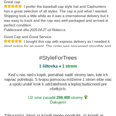
Great cap
I prefer the baseball cap style hat and Caphunters
has a great selection of all styles. The cap is just what I wanted.
Shipping took a little while as it was a international delivery but it
was easy to track and the cap was well packaged and arrived in
perfect condition.
Publikované dňa 2025-04-27 od Rebecca
Good Cap and Good Service
I bought this cap with express delivery as I needed it
short notice for an event. The order was processed smoothly and
the cap was delivered within 2 working days after I placed the
order.No complaints at all
#StyleForTrees
Publikované dňa 2024-06-26 od Magdalena
1 šiltovka
=
1 strom
Keď u nás niečo kúpiš, pomáhaš sadiť stromy tam, kde ich
najviac potrebujú. S tvojou pomocou môžeme 1 strom ešte viac
a spolu urobiť krok k udržateľnosti a lepšej budúcnosti pre
všetkých.
Už sme zasadili
259.408
stromy
Ďakujem!
Zákazníci, ktorí si kúpili tento produkt, si kúpili aj