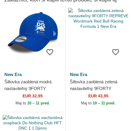
New Era
New Era
Šiltovka zaoblená modrá
Šiltovka zaoblená zelená
nastaviteľný 9FORTY
nastaviteľný 9FORTY
Flawless Racing Bulls F1
REPREVE Wordmark Red
EUR 32,95
EUR 43,95
Team Formula 1 New Era
Bull Racing Formula 1 New
Maj to
10 – 11 pred.
Maj to
10 – 11 pred.
Era