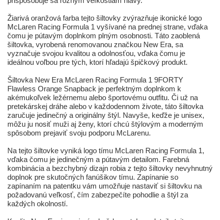
prispôsobuje sa rôznym veľkostiam hlavy.
Žiarivá oranžová farba tejto šiltovky zvýrazňuje ikonické logo
McLaren Racing Formula 1 vyšívané na prednej strane, vďaka
čomu je pútavým doplnkom plným osobnosti. Táto zaoblená
šiltovka, vyrobená renomovanou značkou New Era, sa
vyznačuje svojou kvalitou a odolnosťou, vďaka čomu je
ideálnou voľbou pre tých, ktorí hľadajú špičkový produkt.
Šiltovka New Era McLaren Racing Formula 1 9FORTY
Flawless Orange Snapback je perfektným doplnkom k
akémukoľvek ležérnemu alebo športovému outfitu. Či už na
pretekárskej dráhe alebo v každodennom živote, táto šiltovka
zaručuje jedinečný a originálny štýl. Navyše, keďže je unisex,
môžu ju nosiť muži aj ženy, ktorí chcú štýlovým a moderným
spôsobom prejaviť svoju podporu McLarenu.
Na tejto šiltovke vyniká logo tímu McLaren Racing Formula 1,
vďaka čomu je jedinečným a pútavým detailom. Farebná
kombinácia a bezchybný dizajn robia z tejto šiltovky nevyhnutný
doplnok pre skutočných fanúšikov tímu. Zapínanie so
zapínaním na patentku vám umožňuje nastaviť si šiltovku na
požadovanú veľkosť, čím zabezpečíte pohodlie a štýl za
každých okolností.