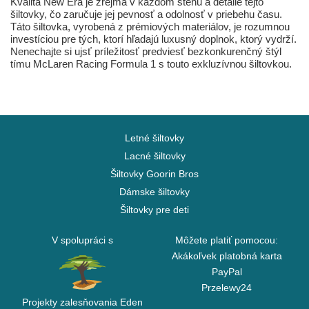
Kvalita New Era je zrejmá v každom stehu a detaile tejto
šiltovky, čo zaručuje jej pevnosť a odolnosť v priebehu času.
Táto šiltovka, vyrobená z prémiových materiálov, je rozumnou
investíciou pre tých, ktorí hľadajú luxusný doplnok, ktorý vydrží.
Nenechajte si ujsť príležitosť predviesť bezkonkurenčný štýl
tímu McLaren Racing Formula 1 s touto exkluzívnou šiltovkou.
Letné šiltovky
Lacné šiltovky
Šiltovky Goorin Bros
Dámske šiltovky
Šiltovky pre deti
V spolupráci s
Môžete platiť pomocou:
Akákoľvek platobná karta
PayPal
Przelewy24
Projekty zalesňovania Eden