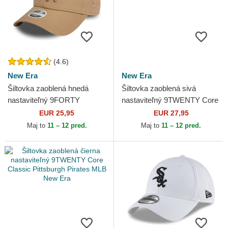
(4.6)
New Era
New Era
Šiltovka zaoblená hnedá
Šiltovka zaoblená sivá
nastaviteľný 9FORTY
nastaviteľný 9TWENTY Core
League Essential New York
Classic Pittsburgh Pirates
EUR 25,95
EUR 27,95
Yankees MLB New Era
MLB New Era
Maj to
11 – 12 pred.
Maj to
11 – 12 pred.