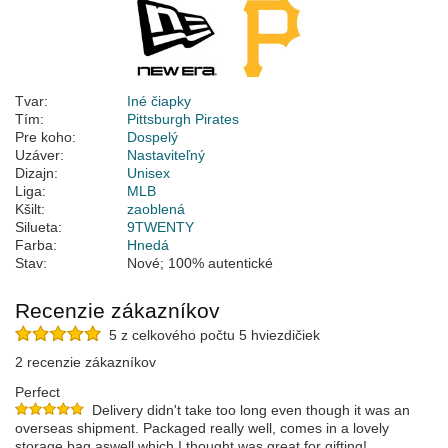
Tvar:
Iné čiapky
Tím:
Pittsburgh Pirates
Pre koho:
Dospelý
Uzáver:
Nastaviteľný
Dizajn:
Unisex
Liga:
MLB
Kšilt:
zaoblená
Silueta:
9TWENTY
Farba:
Hnedá
Stav:
Nové; 100% autentické
Recenzie zákazníkov
5 z celkového počtu 5 hviezdičiek
2 recenzie zákazníkov
Perfect
Delivery didn't take too long even though it was an
overseas shipment. Packaged really well, comes in a lovely
storage bag aswell which I thought was great for gifting!