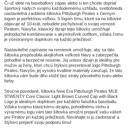
Či už idete na baseballový zápas alebo si len chcete dopriať
športový nádych svojmu každodennému vzhľadu, svetlohnedá
nastaviteľná zaoblená šiltovka Pittsburgh Pirates s čiernym
logom je perfektnou voľbou. S logom tímu, ktoré sa na šiltovke
objavuje až 10-krát, nebudete pochybovať o svojej vernosti
Pirátom. Navyše, klasický dizajn tejto šiltovky umožňuje
jednoduché kombinovanie s akýmkoľvek outfitom, vďaka čomu
je všestranným doplnkom na každú príležitosť.
Nastaviteľné zapínanie na remienok umožňuje, aby sa táto
šiltovka prispôsobila akejkoľvek veľkosti hlavy a zabezpečila
pohodlné a bezpečné nosenie. Jej unisex dizajn je ideálny pre
mužov aj ženy, ktorí chcú štýlovo prezentovať logo Pittsburgh
Pirates. Navyše, jej vysoko kvalitné materiály zaručujú, že táto
šiltovka vám bude dlho slúžiť bez straty pôvodného tvaru alebo
farby.
Stručne povedané, šiltovka New Era Pittsburgh Pirates MLB
9TWENTY Core Classic Light Brown Curved Cap with Black
Logo je ideálnym doplnkom pre každého fanúšika baseballu.
Vďaka svojmu klasickému dizajnu, pohodlnému strihu a
výraznému logu vám táto šiltovka umožní prejaviť vašu vášeň
pre Pirátov pri každej príležitosti. Neváhajte si ju zaobstarať a
štýlovo prejaviť svoju podporu tímu!