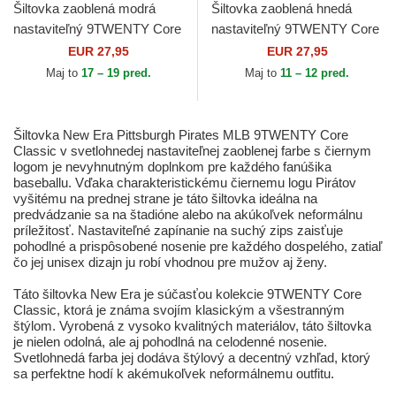
Šiltovka zaoblená modrá
Šiltovka zaoblená hnedá
nastaviteľný 9TWENTY Core
nastaviteľný 9TWENTY Core
Classic Philadelphia Phillies
Classic San Diego Padres
EUR 27,95
EUR 27,95
MLB New Era
MLB New Era
Maj to
17 – 19 pred.
Maj to
11 – 12 pred.
Šiltovka New Era Pittsburgh Pirates MLB 9TWENTY Core
Classic v svetlohnedej nastaviteľnej zaoblenej farbe s čiernym
logom je nevyhnutným doplnkom pre každého fanúšika
baseballu. Vďaka charakteristickému čiernemu logu Pirátov
vyšitému na prednej strane je táto šiltovka ideálna na
predvádzanie sa na štadióne alebo na akúkoľvek neformálnu
príležitosť. Nastaviteľné zapínanie na suchý zips zaisťuje
pohodlné a prispôsobené nosenie pre každého dospelého, zatiaľ
čo jej unisex dizajn ju robí vhodnou pre mužov aj ženy.
Táto šiltovka New Era je súčasťou kolekcie 9TWENTY Core
Classic, ktorá je známa svojím klasickým a všestranným
štýlom. Vyrobená z vysoko kvalitných materiálov, táto šiltovka
je nielen odolná, ale aj pohodlná na celodenné nosenie.
Svetlohnedá farba jej dodáva štýlový a decentný vzhľad, ktorý
sa perfektne hodí k akémukoľvek neformálnemu outfitu.