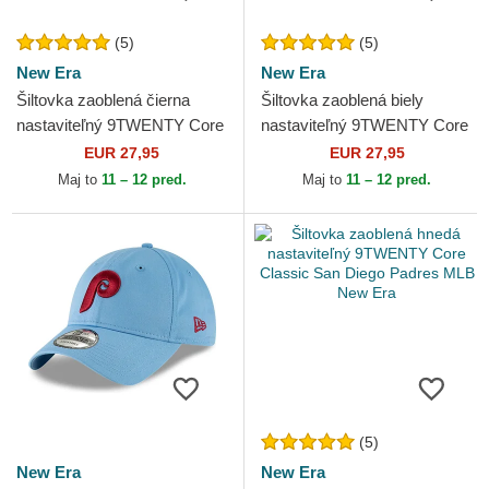
(5)
(5)
New Era
New Era
Šiltovka zaoblená čierna
Šiltovka zaoblená biely
nastaviteľný 9TWENTY Core
nastaviteľný 9TWENTY Core
Classic Pittsburgh Pirates
Classic Chicago White Sox
EUR 27,95
EUR 27,95
MLB New Era
MLB New Era
Maj to
11 – 12 pred.
Maj to
11 – 12 pred.
(5)
New Era
New Era