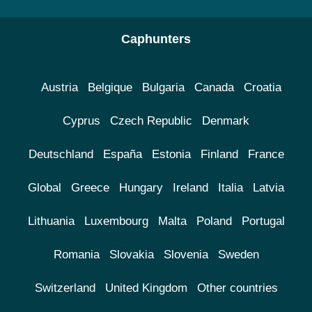
Caphunters
Austria
Belgique
Bulgaria
Canada
Croatia
Cyprus
Czech Republic
Denmark
Deutschland
España
Estonia
Finland
France
Global
Greece
Hungary
Ireland
Italia
Latvia
Lithuania
Luxembourg
Malta
Poland
Portugal
Romania
Slovakia
Slovenia
Sweden
Switzerland
United Kingdom
Other countries