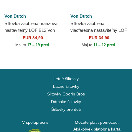
Von Dutch
Von Dutch
Šiltovka zaoblená oranžová
Šiltovka zaoblená
nastaviteľný LOF B12 Von
viacfarebná nastaviteľný LOF
Dutch
B40 Von Dutch
EUR 34,90
EUR 34,90
Maj to
17 – 19 pred.
Maj to
11 – 12 pred.
Letné šiltovky
Lacné šiltovky
Šiltovky Goorin Bros
Dámske šiltovky
Šiltovky pre deti
V spolupráci s
Môžete platiť pomocou:
Akákoľvek platobná karta