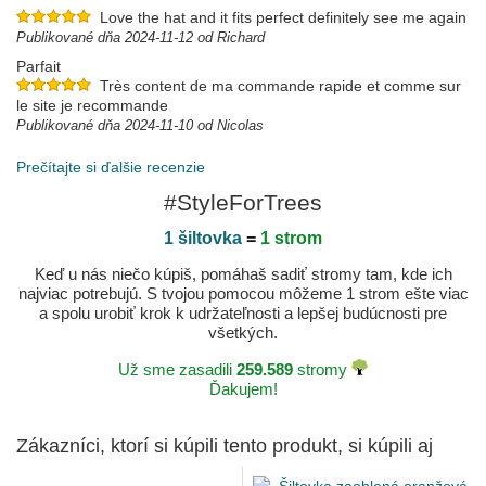
Love the hat and it fits perfect definitely see me again
Publikované dňa 2024-11-12 od Richard
Parfait
Très content de ma commande rapide et comme sur
le site je recommande
Publikované dňa 2024-11-10 od Nicolas
Prečítajte si ďalšie recenzie
#StyleForTrees
1 šiltovka
=
1 strom
Keď u nás niečo kúpiš, pomáhaš sadiť stromy tam, kde ich
najviac potrebujú. S tvojou pomocou môžeme 1 strom ešte viac
a spolu urobiť krok k udržateľnosti a lepšej budúcnosti pre
všetkých.
Už sme zasadili
259.589
stromy
Ďakujem!
Zákazníci, ktorí si kúpili tento produkt, si kúpili aj