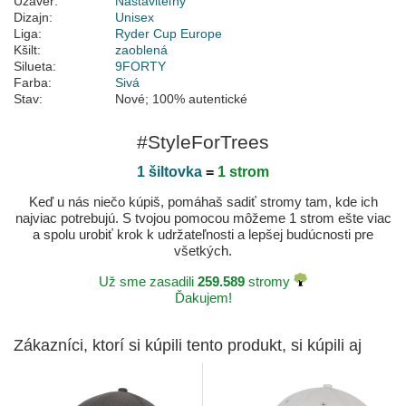
Uzáver:
Nastaviteľný
Dizajn:
Unisex
Liga:
Ryder Cup Europe
Kšilt:
zaoblená
Silueta:
9FORTY
Farba:
Sivá
Stav:
Nové; 100% autentické
#StyleForTrees
1 šiltovka
=
1 strom
Keď u nás niečo kúpiš, pomáhaš sadiť stromy tam, kde ich
najviac potrebujú. S tvojou pomocou môžeme 1 strom ešte viac
a spolu urobiť krok k udržateľnosti a lepšej budúcnosti pre
všetkých.
Už sme zasadili
259.589
stromy
Ďakujem!
Zákazníci, ktorí si kúpili tento produkt, si kúpili aj