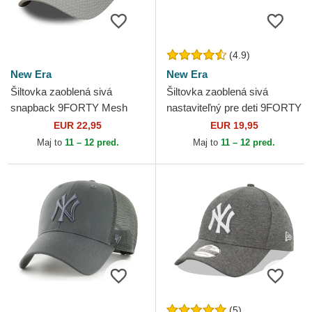
(4.9)
New Era
New Era
Šiltovka zaoblená sivá
Šiltovka zaoblená sivá
snapback 9FORTY Mesh
nastaviteľný pre deti 9FORTY
Flawless New York Yankees
Essential New York Yankees
EUR 22,95
EUR 19,95
MLB New Era
MLB New Era
Maj to
11 – 12 pred.
Maj to
11 – 12 pred.
(5)