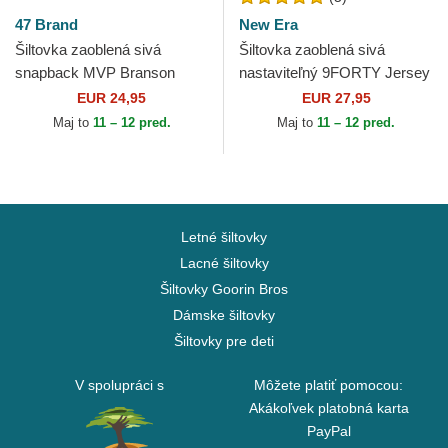
47 Brand
New Era
Šiltovka zaoblená sivá
Šiltovka zaoblená sivá
snapback MVP Branson
nastaviteľný 9FORTY Jersey
New York Yankees MLB 47
New York Yankees MLB New
EUR 24,95
EUR 27,95
Brand
Era
Maj to
11 – 12 pred.
Maj to
11 – 12 pred.
Letné šiltovky
Lacné šiltovky
Šiltovky Goorin Bros
Dámske šiltovky
Šiltovky pre deti
V spolupráci s
Môžete platiť pomocou:
Akákoľvek platobná karta
PayPal