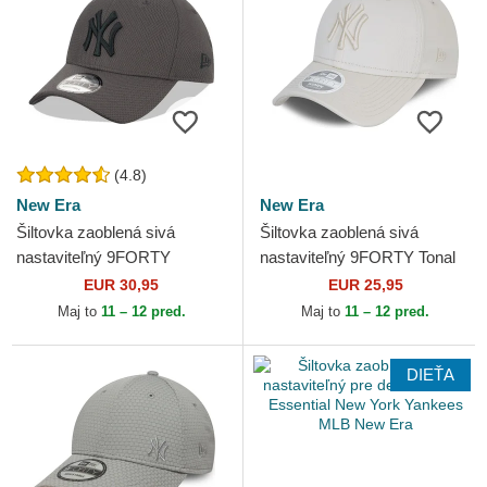
(4.8)
New Era
New Era
Šiltovka zaoblená sivá
Šiltovka zaoblená sivá
nastaviteľný 9FORTY
nastaviteľný 9FORTY Tonal
Diamond Era New York
New York Yankees MLB New
EUR 30,95
EUR 25,95
Yankees MLB New Era
Era
Maj to
11 – 12 pred.
Maj to
11 – 12 pred.
DIEŤA