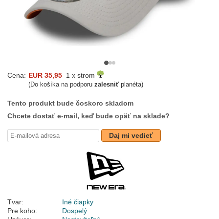
Cena:
EUR 35,95
1 x strom
(Do košíka na podporu
zalesniť
planéta)
Tento produkt bude čoskoro skladom
Chcete dostať e-mail, keď bude opäť na sklade?
Daj mi vedieť
Tvar:
Iné čiapky
Pre koho:
Dospelý