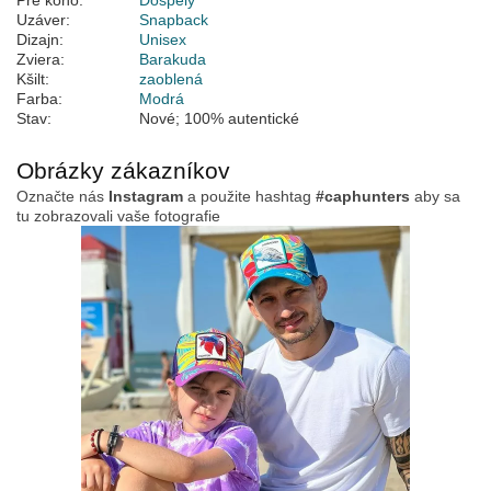
Pre koho:
Dospelý
Uzáver:
Snapback
Dizajn:
Unisex
Zviera:
Barakuda
Kšilt:
zaoblená
Farba:
Modrá
Stav:
Nové; 100% autentické
Obrázky zákazníkov
Označte nás
Instagram
a použite hashtag
#caphunters
aby sa
tu zobrazovali vaše fotografie