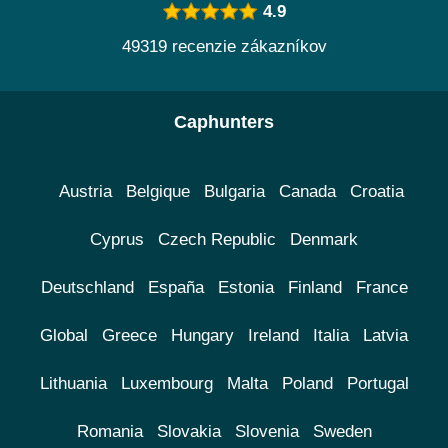
4.9
49319 recenzie zákazníkov
Caphunters
Austria
Belgique
Bulgaria
Canada
Croatia
Cyprus
Czech Republic
Denmark
Deutschland
España
Estonia
Finland
France
Global
Greece
Hungary
Ireland
Italia
Latvia
Lithuania
Luxembourg
Malta
Poland
Portugal
Romania
Slovakia
Slovenia
Sweden