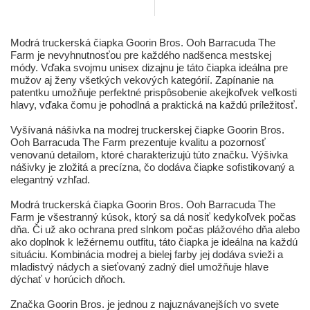
Modrá truckerská čiapka Goorin Bros. Ooh Barracuda The
Farm je nevyhnutnosťou pre každého nadšenca mestskej
módy. Vďaka svojmu unisex dizajnu je táto čiapka ideálna pre
mužov aj ženy všetkých vekových kategórií. Zapínanie na
patentku umožňuje perfektné prispôsobenie akejkoľvek veľkosti
hlavy, vďaka čomu je pohodlná a praktická na každú príležitosť.
Vyšívaná nášivka na modrej truckerskej čiapke Goorin Bros.
Ooh Barracuda The Farm prezentuje kvalitu a pozornosť
venovanú detailom, ktoré charakterizujú túto značku. Výšivka
nášivky je zložitá a precízna, čo dodáva čiapke sofistikovaný a
elegantný vzhľad.
Modrá truckerská čiapka Goorin Bros. Ooh Barracuda The
Farm je všestranný kúsok, ktorý sa dá nosiť kedykoľvek počas
dňa. Či už ako ochrana pred slnkom počas plážového dňa alebo
ako doplnok k ležérnemu outfitu, táto čiapka je ideálna na každú
situáciu. Kombinácia modrej a bielej farby jej dodáva svieži a
mladistvý nádych a sieťovaný zadný diel umožňuje hlave
dýchať v horúcich dňoch.
Značka Goorin Bros. je jednou z najuznávanejších vo svete