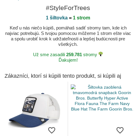
#StyleForTrees
1 šiltovka
=
1 strom
Keď u nás niečo kúpiš, pomáhaš sadiť stromy tam, kde ich
najviac potrebujú. S tvojou pomocou môžeme 1 strom ešte viac
a spolu urobiť krok k udržateľnosti a lepšej budúcnosti pre
všetkých.
Už sme zasadili
259.781
stromy
Ďakujem!
Zákazníci, ktorí si kúpili tento produkt, si kúpili aj