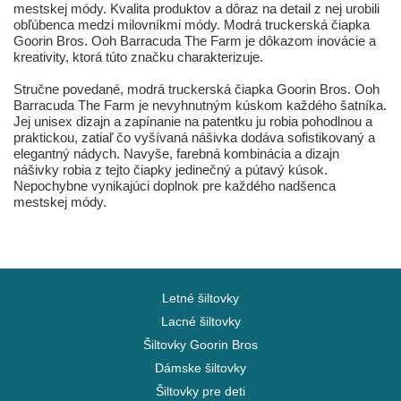
mestskej módy. Kvalita produktov a dôraz na detail z nej urobili
obľúbenca medzi milovníkmi módy. Modrá truckerská čiapka
Goorin Bros. Ooh Barracuda The Farm je dôkazom inovácie a
kreativity, ktorá túto značku charakterizuje.
Stručne povedané, modrá truckerská čiapka Goorin Bros. Ooh
Barracuda The Farm je nevyhnutným kúskom každého šatníka.
Jej unisex dizajn a zapínanie na patentku ju robia pohodlnou a
praktickou, zatiaľ čo vyšívaná nášivka dodáva sofistikovaný a
elegantný nádych. Navyše, farebná kombinácia a dizajn
nášivky robia z tejto čiapky jedinečný a pútavý kúsok.
Nepochybne vynikajúci doplnok pre každého nadšenca
mestskej módy.
Letné šiltovky
Lacné šiltovky
Šiltovky Goorin Bros
Dámske šiltovky
Šiltovky pre deti