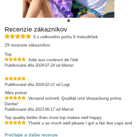
Recenzie zákazníkov
5 z celkového počtu 5 hviezdičiek
29 recenzie zákazníkov
Top
Jolie aux couleurs de l'été
Publikované dňa 2024-07-24 od Manon
.
.
Publikované dňa 2024-02-21 od Luigi
Alles prima!
Versand schnell, Qualität und Verpackung prima.
Danke!
Publikované dňa 2023-06-17 od Marcel
Top quality better than most top makes well happy
Thank u so much well please I got a fair few caps and
hav paid a lot lot more for no where near as good as yours thanks
Publikované dňa 2023-06-12 od Paul
Prečítajte si ďalšie recenzie