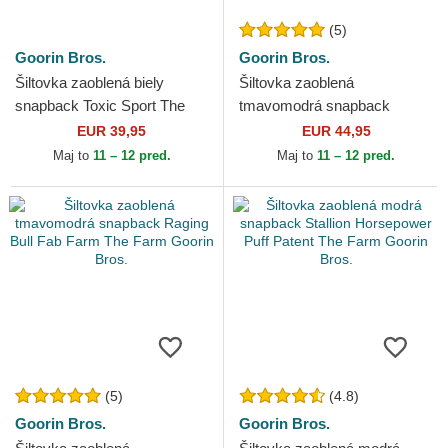
(5)
Goorin Bros.
Goorin Bros.
Šiltovka zaoblená biely
Šiltovka zaoblená
snapback Toxic Sport The
tmavomodrá snapback
Farm Goorin Bros.
Goorin Bros. Butterfly Hyper
EUR 39,95
EUR 44,95
Active Flora Fauna The
Maj to
11 – 12 pred.
Maj to
11 – 12 pred.
Farm...
(5)
(4.8)
Goorin Bros.
Goorin Bros.