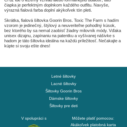
čiapka je perfektným doplnkom každého outfitu. Navyše,
výrazná fialová farba doplní akýkoľvek tón pleti.
Skrátka, fialová šiltovka Goorin Bros. Toxic The Farm s hadím
vzorom je jedinečný, štýlový a neuveriteľne pohodlný kúsok,
bez ktorého by sa nemal zaobísť žiadny milovník módy. Vďaka
unisex dizajnu, zapínaniu na patentku a vyšívanej nášivke s
hadom je táto šiltovka ideálna na každú príležitosť. Nečakajte a
kúpte si svoju ešte dnes!
Letné šiltovky
Lacné šiltovky
Šiltovky Goorin Bros
Dámske šiltovky
Šiltovky pre deti
V spolupráci s
Môžete platiť pomocou:
Akákoľvek platobná karta