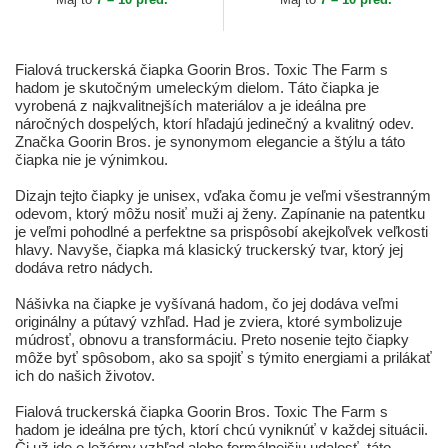
Fialová truckerská čiapka Goorin Bros. Toxic The Farm s
hadom je skutočným umeleckým dielom. Táto čiapka je
vyrobená z najkvalitnejších materiálov a je ideálna pre
náročných dospelých, ktorí hľadajú jedinečný a kvalitný odev.
Značka Goorin Bros. je synonymom elegancie a štýlu a táto
čiapka nie je výnimkou.
Dizajn tejto čiapky je unisex, vďaka čomu je veľmi všestranným
odevom, ktorý môžu nosiť muži aj ženy. Zapínanie na patentku
je veľmi pohodlné a perfektne sa prispôsobí akejkoľvek veľkosti
hlavy. Navyše, čiapka má klasický truckerský tvar, ktorý jej
dodáva retro nádych.
Nášivka na čiapke je vyšívaná hadom, čo jej dodáva veľmi
originálny a pútavý vzhľad. Had je zviera, ktoré symbolizuje
múdrosť, obnovu a transformáciu. Preto nosenie tejto čiapky
môže byť spôsobom, ako sa spojiť s týmito energiami a prilákať
ich do našich životov.
Fialová truckerská čiapka Goorin Bros. Toxic The Farm s
hadom je ideálna pre tých, ktorí chcú vyniknúť v každej situácii.
Či už ide o ležérny vzhľad alebo formálnejšiu udalosť, táto