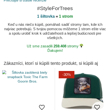
Prečítajte si ďalšie recenzie
#StyleForTrees
1 šiltovka
=
1 strom
Keď u nás niečo kúpiš, pomáhaš sadiť stromy tam, kde ich
najviac potrebujú. S tvojou pomocou môžeme 1 strom ešte viac
a spolu urobiť krok k udržateľnosti a lepšej budúcnosti pre
všetkých.
Už sme zasadili
259.408
stromy
Ďakujem!
Zákazníci, ktorí si kúpili tento produkt, si kúpili aj
-30%