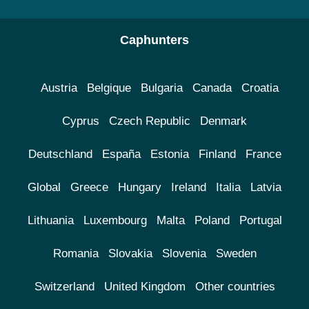
Caphunters
Austria
Belgique
Bulgaria
Canada
Croatia
Cyprus
Czech Republic
Denmark
Deutschland
España
Estonia
Finland
France
Global
Greece
Hungary
Ireland
Italia
Latvia
Lithuania
Luxembourg
Malta
Poland
Portugal
Romania
Slovakia
Slovenia
Sweden
Switzerland
United Kingdom
Other countries