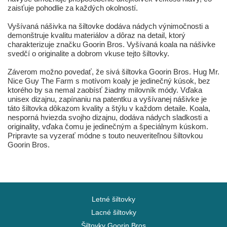
zaisťuje pohodlie za každých okolností.
Vyšívaná nášivka na šiltovke dodáva nádych výnimočnosti a
demonštruje kvalitu materiálov a dôraz na detail, ktorý
charakterizuje značku Goorin Bros. Vyšívaná koala na nášivke
svedčí o originalite a dobrom vkuse tejto šiltovky.
Záverom možno povedať, že sivá šiltovka Goorin Bros. Hug Mr.
Nice Guy The Farm s motívom koaly je jedinečný kúsok, bez
ktorého by sa nemal zaobísť žiadny milovník módy. Vďaka
unisex dizajnu, zapínaniu na patentku a vyšívanej nášivke je
táto šiltovka dôkazom kvality a štýlu v každom detaile. Koala,
nesporná hviezda svojho dizajnu, dodáva nádych sladkosti a
originality, vďaka čomu je jedinečným a špeciálnym kúskom.
Pripravte sa vyzerať módne s touto neuveriteľnou šiltovkou
Goorin Bros.
Letné šiltovky
Lacné šiltovky
Šiltovky Goorin Bros