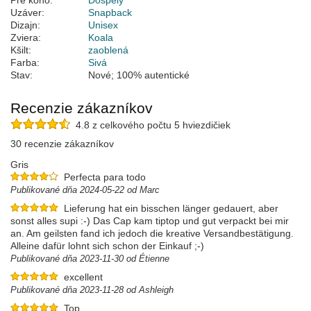
Pre koho:
Dospelý
Uzáver:
Snapback
Dizajn:
Unisex
Zviera:
Koala
Kšilt:
zaoblená
Farba:
Sivá
Stav:
Nové; 100% autentické
Recenzie zákazníkov
4.8 z celkového počtu 5 hviezdičiek
30 recenzie zákazníkov
Gris
Perfecta para todo
Publikované dňa 2024-05-22 od Marc
Lieferung hat ein bisschen länger gedauert, aber
sonst alles supi :-) Das Cap kam tiptop und gut verpackt bei mir
an. Am geilsten fand ich jedoch die kreative Versandbestätigung.
Alleine dafür lohnt sich schon der Einkauf ;-)
Publikované dňa 2023-11-30 od Étienne
excellent
Publikované dňa 2023-11-28 od Ashleigh
Top