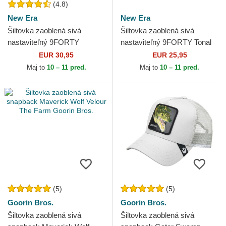
(4.8)
New Era
New Era
Šiltovka zaoblená sivá
Šiltovka zaoblená sivá
nastaviteľný 9FORTY
nastaviteľný 9FORTY Tonal
Diamond Era New York
New York Yankees MLB New
EUR 30,95
EUR 25,95
Yankees MLB New Era
Era
Maj to
10 – 11 pred.
Maj to
10 – 11 pred.
(5)
(5)
Goorin Bros.
Goorin Bros.
Šiltovka zaoblená sivá
Šiltovka zaoblená sivá