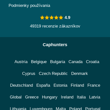
Podmienky používania
4.9
49319 recenzie zákazníkov
Caphunters
Austria
Belgique
Bulgaria
Canada
Croatia
Cyprus
Czech Republic
Denmark
Deutschland
España
Estonia
Finland
France
Global
Greece
Hungary
Ireland
Italia
Latvia
Lithuania
Luxembourg
Malta
Poland
Portugal