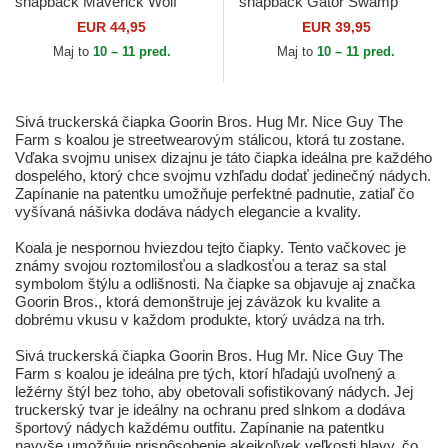
snapback Maverick Wolf
snapback Gator Swamp
Velour The Farm Goorin
Monster Core Combo The
EUR 44,95
EUR 39,95
Bros.
Farm Goorin Bros.
Maj to
10 – 11 pred.
Maj to
10 – 11 pred.
Sivá truckerská čiapka Goorin Bros. Hug Mr. Nice Guy The
Farm s koalou je streetwearovým stálicou, ktorá tu zostane.
Vďaka svojmu unisex dizajnu je táto čiapka ideálna pre každého
dospelého, ktorý chce svojmu vzhľadu dodať jedinečný nádych.
Zapínanie na patentku umožňuje perfektné padnutie, zatiaľ čo
vyšívaná nášivka dodáva nádych elegancie a kvality.
Koala je nespornou hviezdou tejto čiapky. Tento vačkovec je
známy svojou roztomilosťou a sladkosťou a teraz sa stal
symbolom štýlu a odlišnosti. Na čiapke sa objavuje aj značka
Goorin Bros., ktorá demonštruje jej záväzok ku kvalite a
dobrému vkusu v každom produkte, ktorý uvádza na trh.
Sivá truckerská čiapka Goorin Bros. Hug Mr. Nice Guy The
Farm s koalou je ideálna pre tých, ktorí hľadajú uvoľnený a
ležérny štýl bez toho, aby obetovali sofistikovaný nádych. Jej
truckerský tvar je ideálny na ochranu pred slnkom a dodáva
športový nádych každému outfitu. Zapínanie na patentku
navyše umožňuje prispôsobenie akejkoľvek veľkosti hlavy, čo