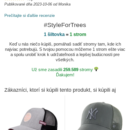
Publikované dňa 2023-10-06 od Monika
Prečítajte si ďalšie recenzie
#StyleForTrees
1 šiltovka
=
1 strom
Keď u nás niečo kúpiš, pomáhaš sadiť stromy tam, kde ich
najviac potrebujú. S tvojou pomocou môžeme 1 strom ešte viac
a spolu urobiť krok k udržateľnosti a lepšej budúcnosti pre
všetkých.
Už sme zasadili
259.589
stromy
Ďakujem!
Zákazníci, ktorí si kúpili tento produkt, si kúpili aj