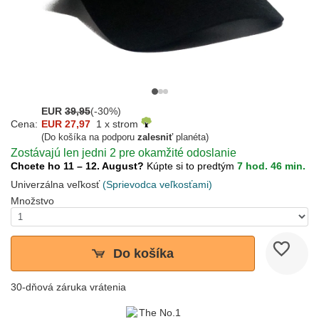
EUR
39,95
(-30%)
Cena:
EUR 27,97
1 x strom
(Do košíka na podporu
zalesniť
planéta)
Zostávajú len jedni 2 pre okamžité odoslanie
Chcete ho 11 – 12. August?
Kúpte si to predtým
7 hod. 46 min.
Univerzálna veľkosť
(Sprievodca veľkosťami)
Množstvo
Do košíka
30-dňová záruka vrátenia