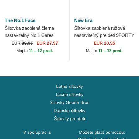
The No.1 Face
New Era
Šiltovka zaoblená čierna
Šiltovka zaoblená ružová
nastaviteľný No.1 Cares
nastaviteľný pre deti 9FORTY
Distressed Black Gold The
Face SpongeBob a Patrick
EUR
39,95
EUR 27,97
EUR 20,95
No.1 Face
Hviezda New Era
Maj to
11 – 12 pred.
Maj to
11 – 12 pred.
Letné šiltovky
Lacné šiltovky
Šiltovky Goorin Bros
Dámske šiltovky
Šiltovky pre deti
V spolupráci s
Môžete platiť pomocou: