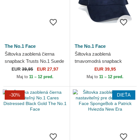
The No.1 Face
The No.1 Face
Šiltovka zaoblená čierna
Šiltovka zaoblená
snapback Trusts No.1 Suede
tmavomodrá snapback
Black Gold The No.1 Face
Trusts No.1 Suede Navy
EUR
39,95
EUR 27,97
EUR 39,95
White The No.1 Face
Maj to
11 – 12 pred.
Maj to
11 – 12 pred.
-30%
DIEŤA