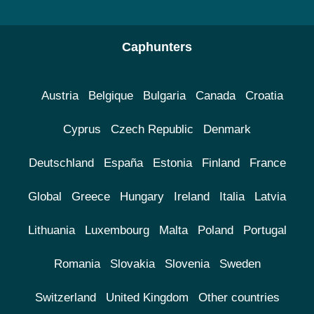
Caphunters
Austria
Belgique
Bulgaria
Canada
Croatia
Cyprus
Czech Republic
Denmark
Deutschland
España
Estonia
Finland
France
Global
Greece
Hungary
Ireland
Italia
Latvia
Lithuania
Luxembourg
Malta
Poland
Portugal
Romania
Slovakia
Slovenia
Sweden
Switzerland
United Kingdom
Other countries