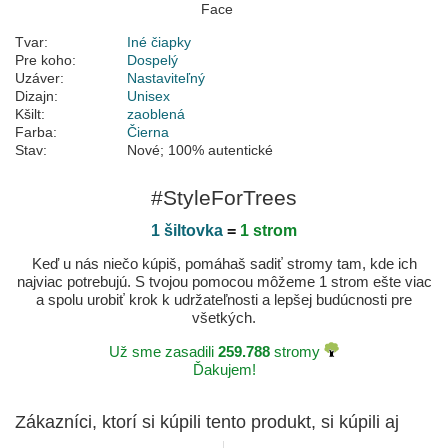
Tvar:
Iné čiapky
Pre koho:
Dospelý
Uzáver:
Nastaviteľný
Dizajn:
Unisex
Kšilt:
zaoblená
Farba:
Čierna
Stav:
Nové; 100% autentické
#StyleForTrees
1 šiltovka
=
1 strom
Keď u nás niečo kúpiš, pomáhaš sadiť stromy tam, kde ich
najviac potrebujú. S tvojou pomocou môžeme 1 strom ešte viac
a spolu urobiť krok k udržateľnosti a lepšej budúcnosti pre
všetkých.
Už sme zasadili
259.788
stromy
Ďakujem!
Zákazníci, ktorí si kúpili tento produkt, si kúpili aj