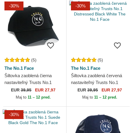
-30%
-30%
(5)
(5)
The No.1 Face
The No.1 Face
Šiltovka zaoblená čierna
Šiltovka zaoblená červená
nastaviteľný Trusts No.1
nastaviteľný Trusts No.1
Distressed Black Gold The
Distressed Black White The
EUR
39,95
EUR 27,97
EUR
39,95
EUR 27,97
No.1 Face
No.1 Face
Maj to
11 – 12 pred.
Maj to
11 – 12 pred.
-30%