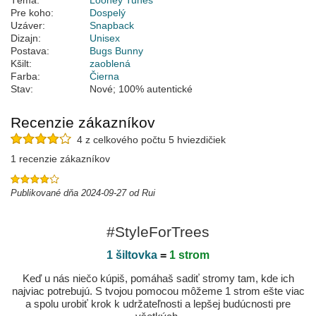
Téma:
Looney Tunes
Pre koho:
Dospelý
Uzáver:
Snapback
Dizajn:
Unisex
Postava:
Bugs Bunny
Kšilt:
zaoblená
Farba:
Čierna
Stav:
Nové; 100% autentické
Recenzie zákazníkov
4 z celkového počtu 5 hviezdičiek
1 recenzie zákazníkov
Publikované dňa 2024-09-27 od Rui
#StyleForTrees
1 šiltovka
=
1 strom
Keď u nás niečo kúpiš, pomáhaš sadiť stromy tam, kde ich
najviac potrebujú. S tvojou pomocou môžeme 1 strom ešte viac
a spolu urobiť krok k udržateľnosti a lepšej budúcnosti pre