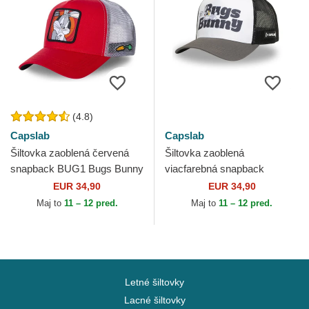
(4.8)
Capslab
Capslab
Šiltovka zaoblená červená
Šiltovka zaoblená
snapback BUG1 Bugs Bunny
viacfarebná snapback
Looney Tunes Capslab
LOO11 WHA Bugs Bunny
EUR 34,90
EUR 34,90
Looney Tunes Capslab
Maj to
11 – 12 pred.
Maj to
11 – 12 pred.
Letné šiltovky
Lacné šiltovky