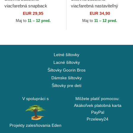
viacfarebná snapback
viacfarebná nastaviteľný
Oysters & Beer HFT Coastal
XAVIER01 Von Dutch
EUR 29,95
EUR 34,90
Maj to
11 – 12 pred.
Maj to
11 – 12 pred.
Letné šiltovky
Lacné šiltovky
Šiltovky Goorin Bros
Dámske šiltovky
Šiltovky pre deti
V spolupráci s
Môžete platiť pomocou:
Akákoľvek platobná karta
PayPal
Przelewy24
Projekty zalesňovania Eden