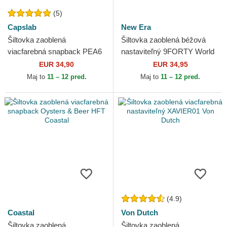
(5)
Capslab
New Era
Šiltovka zaoblená
Šiltovka zaoblená béžová
viacfarebná snapback PEA6
nastaviteľný 9FORTY World
SNO Snoopy a Emilio
Series New York Yankees
EUR 34,90
EUR 34,95
Arašidy Capslab
MLB New Era
Maj to
11 – 12 pred.
Maj to
11 – 12 pred.
(4.9)
Coastal
Von Dutch
Šiltovka zaoblená
Šiltovka zaoblená