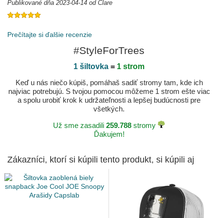
Publikované dňa 2023-04-14 od Clare
Publikované dňa 2023-07-19 od Elisabeth
Prečítajte si ďalšie recenzie
#StyleForTrees
1 šiltovka
=
1 strom
Keď u nás niečo kúpiš, pomáhaš sadiť stromy tam, kde ich
najviac potrebujú. S tvojou pomocou môžeme 1 strom ešte viac
a spolu urobiť krok k udržateľnosti a lepšej budúcnosti pre
všetkých.
Už sme zasadili
259.788
stromy
Ďakujem!
Zákazníci, ktorí si kúpili tento produkt, si kúpili aj