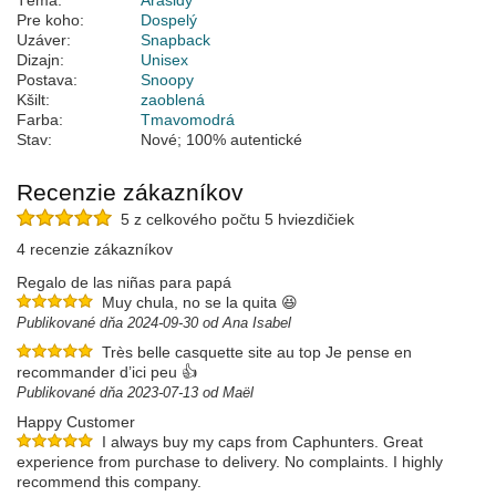
Téma:
Arašidy
Pre koho:
Dospelý
Uzáver:
Snapback
Dizajn:
Unisex
Postava:
Snoopy
Kšilt:
zaoblená
Farba:
Tmavomodrá
Stav:
Nové; 100% autentické
Recenzie zákazníkov
5 z celkového počtu 5 hviezdičiek
4 recenzie zákazníkov
Regalo de las niñas para papá
Muy chula, no se la quita 😆
Publikované dňa 2024-09-30 od Ana Isabel
Très belle casquette site au top Je pense en
recommander d’ici peu 👍
Publikované dňa 2023-07-13 od Maël
Happy Customer
I always buy my caps from Caphunters. Great
experience from purchase to delivery. No complaints. I highly
recommend this company.