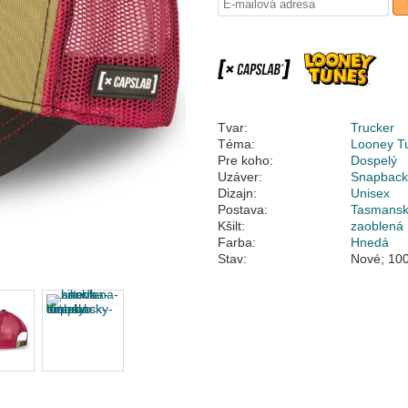
Tvar:
Trucker
Téma:
Looney T
Pre koho:
Dospelý
Uzáver:
Snapbac
Dizajn:
Unisex
Postava:
Tasmansk
Kšilt:
zaoblená
Farba:
Hnedá
Stav:
Nové; 100