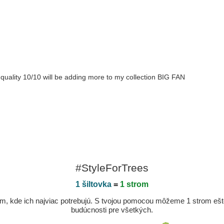
quality 10/10 will be adding more to my collection BIG FAN
#StyleForTrees
1 šiltovka
=
1 strom
, kde ich najviac potrebujú. S tvojou pomocou môžeme 1 strom ešte v
budúcnosti pre všetkých.