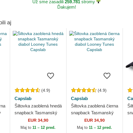
Už sme zasadili
259.781
stromy
Ďakujem!
ili aj
(4.9)
(4.9)
Capslab
Capslab
Ca
rna
Šiltovka zaoblená hnedá
Šiltovka zaoblená čierna
Ši
ý
snapback Tasmanský
snapback Tasmanský
sn
diabol Looney Tunes
diabol Looney Tunes
di
EUR 34,90
EUR 34,90
Capslab
Capslab
Ca
Maj to
11 – 12 pred.
Maj to
11 – 12 pred.