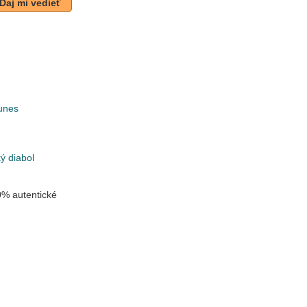
Daj mi vedieť
unes
k
ý diabol
% autentické