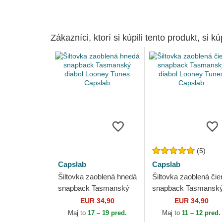
Zákazníci, ktorí si kúpili tento produkt, si kúp
(5)
Capslab
Capslab
Šiltovka zaoblená hnedá
Šiltovka zaoblená čie
snapback Tasmanský
snapback Tasmansk
diabol Looney Tunes
diabol Looney Tunes
EUR 34,90
EUR 34,90
Capslab
Capslab
Maj to
17 – 19 pred.
Maj to
11 – 12 pred.