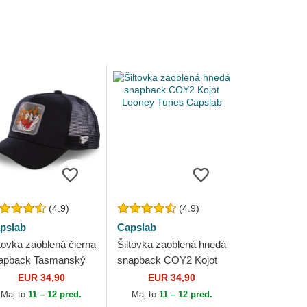
(4.9)
(4.9)
pslab
Capslab
ltovka zaoblená čierna
Šiltovka zaoblená hnedá
apback Tasmanský
snapback COY2 Kojot
abol Looney Tunes
Looney Tunes Capslab
EUR 34,90
EUR 34,90
pslab
Maj to
11 – 12 pred.
Maj to
11 – 12 pred.