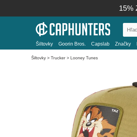
15% Z
Šiltovky
Goorin Bros.
Capslab
Značky
Šiltovky
>
Trucker
>
Looney Tunes