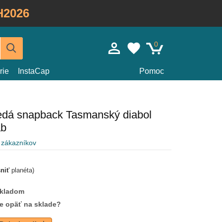
H2026
0
rie
InstaCap
Pomoc
nedá snapback Tasmanský diabol
ab
 zákazníkov
sniť
planéta)
skladom
de opäť na sklade?