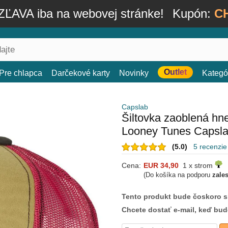
ĽAVA iba na webovej stránke!
Kupón:
C
Outlet
Pre chlapca
Darčekové karty
Novinky
Kategó
Capslab
Šiltovka zaoblená h
Looney Tunes Capsl
(5.0)
5 recenzie
Cena:
EUR 34,90
1 x strom
(Do košíka na podporu
zale
Tento produkt bude čoskoro 
Chcete dostať e-mail, keď bu