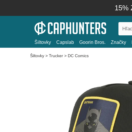
15% Z
Šiltovky
Capslab
Goorin Bros.
Značky
Šiltovky
>
Trucker
>
DC Comics