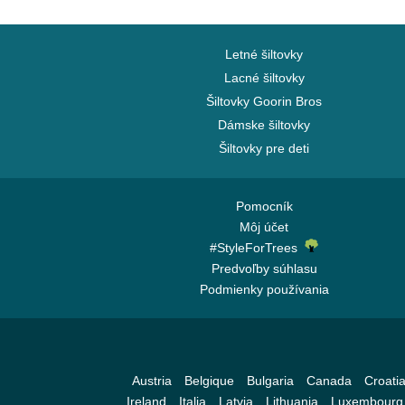
Letné šiltovky
Lacné šiltovky
Šiltovky Goorin Bros
Dámske šiltovky
Šiltovky pre deti
Pomocník
Môj účet
#StyleForTrees
Predvoľby súhlasu
Podmienky používania
Austria
Belgique
Bulgaria
Canada
Croati
Ireland
Italia
Latvia
Lithuania
Luxembourg