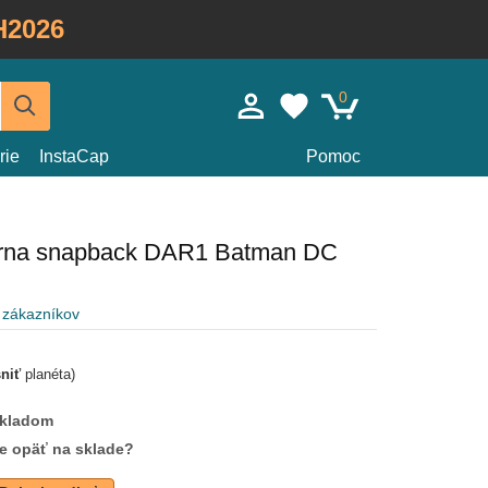
H2026
0
rie
InstaCap
Pomoc
ierna snapback DAR1 Batman DC
 zákazníkov
sniť
planéta)
skladom
de opäť na sklade?