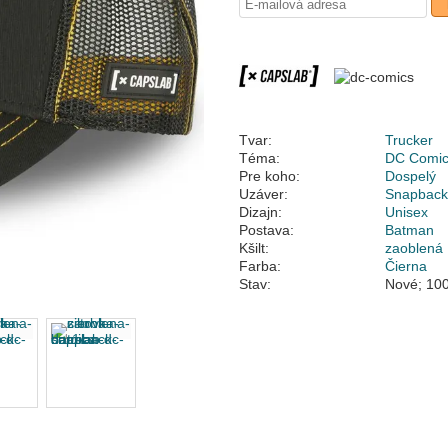
Tvar:
Trucker
Téma:
DC Comi
Pre koho:
Dospelý
Uzáver:
Snapbac
Dizajn:
Unisex
Postava:
Batman
Kšilt:
zaoblená
Farba:
Čierna
Stav:
Nové; 100