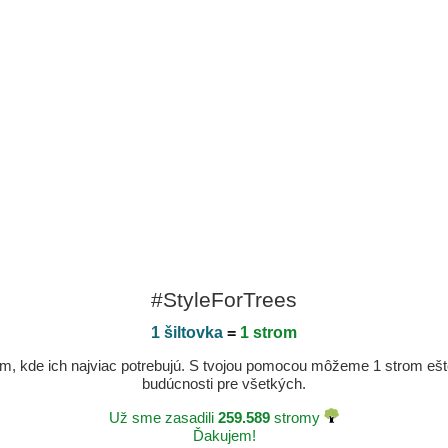
#StyleForTrees
1 šiltovka
=
1 strom
, kde ich najviac potrebujú. S tvojou pomocou môžeme 1 strom ešte v
budúcnosti pre všetkých.
Už sme zasadili
259.589
stromy
Ďakujem!