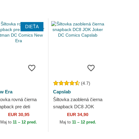
DIEŤA
(4.7)
w Era
Capslab
ltovka rovná čierna
Šiltovka zaoblená čierna
apback pre deti
snapback DC8 JOK
IFTY Batman DC
Joker DC Comics
EUR 30,95
EUR 34,90
mics New Era
Capslab
Maj to
11 – 12 pred.
Maj to
11 – 12 pred.