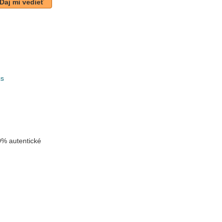
Daj mi vedieť
cs
k
% autentické