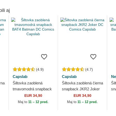
ili aj
(4.9)
(4.7)
Capslab
Capslab
Ne
rna
Šiltovka zaoblená
Šiltovka zaoblená čierna
Ši
tmavomodrá snapback
snapback JKR2 Joker
sn
BAT4 Batman DC
DC Comics Capslab
9F
EUR 34,90
EUR 34,90
Comics Capslab
Co
Maj to
11 – 12 pred.
Maj to
11 – 12 pred.