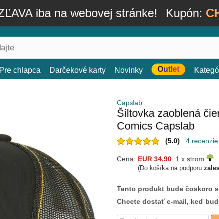
ĽAVA iba na webovej stránke!
Kupón:
C
Outlet
Pre chlapca
Darčekové karty
Novinky
Kategó
Capslab
Šiltovka zaoblená č
Comics Capslab
(5.0)
4 recenzie
Cena:
EUR 34,90
1 x strom
(Do košíka na podporu
zale
Tento produkt bude čoskoro 
Chcete dostať e-mail, keď bu