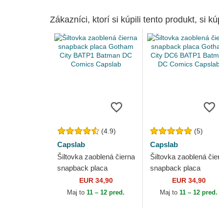
Zákazníci, ktorí si kúpili tento produkt, si kúp
(4.9)
(5)
Capslab
Capslab
Šiltovka zaoblená čierna
Šiltovka zaoblená čie
snapback placa
snapback placa
Gotham City BATP1
Gotham City DC6
EUR 34,90
EUR 34,90
Batman DC Comics
BATP1 Batman DC
Maj to
11 – 12 pred.
Maj to
11 – 12 pred.
Capslab
Comics Capslab