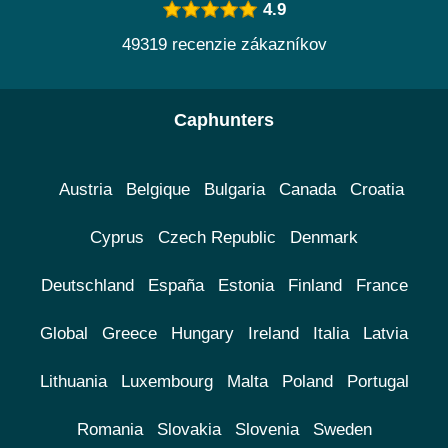
4.9
49319 recenzie zákazníkov
Caphunters
Austria
Belgique
Bulgaria
Canada
Croatia
Cyprus
Czech Republic
Denmark
Deutschland
España
Estonia
Finland
France
Global
Greece
Hungary
Ireland
Italia
Latvia
Lithuania
Luxembourg
Malta
Poland
Portugal
Romania
Slovakia
Slovenia
Sweden