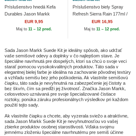
Príslušenstvo hnedá Kefa
Príslušenstvo biely Spray
Durables Jason Markk
Refresh Sierra Rain 177ml /
6oz Jason Markk
EUR 9,95
EUR 16,95
Maj to
11 – 12 pred.
Maj to
11 – 12 pred.
Sada Jason Markk Suede Kit je ideálny spôsob, ako udržať
vaše semišové odevy a doplnky v čo najlepšom stave. Je
špeciálne navrhnutá pre dospelých, ktorí sa chcú o svoje veci
starať pomocou vysokokvalitných produktov. Táto sada v
elegantnej bielej farbe je ideálna na zachovanie pôvodnej textúry
a vzhľadu semišu bez jeho poškodenia. Ak vlastníte semišovú
čiapku, táto sada je nevyhnutná na zabezpečenie jej čistoty a
bez škvŕn, čím sa predĺži jej životnosť. Značka Jason Markk,
celosvetovo uznávaná pre svoje špecializované čistiace
roztoky, ponúka záruku profesionálnych výsledkov pri každom
použití tejto sady.
Ak vlastníte čiapku a chcete, aby vyzerala sviežo a atraktívne,
sada Jason Markk Suede Kit je nevyhnutnosťou vo vašej
zbierke produktov osobnej starostlivosti. Vďaka svojmu
jemnému zloženiu špeciálne navrhnutému pre semiš účinne