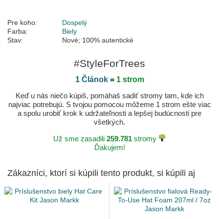
Pre koho:
Dospelý
Farba:
Biely
Stav:
Nové; 100% autentické
#StyleForTrees
1 Článok
=
1 strom
Keď u nás niečo kúpiš, pomáhaš sadiť stromy tam, kde ich
najviac potrebujú. S tvojou pomocou môžeme 1 strom ešte viac
a spolu urobiť krok k udržateľnosti a lepšej budúcnosti pre
všetkých.
Už sme zasadili
259.781
stromy
Ďakujem!
Zákazníci, ktorí si kúpili tento produkt, si kúpili aj