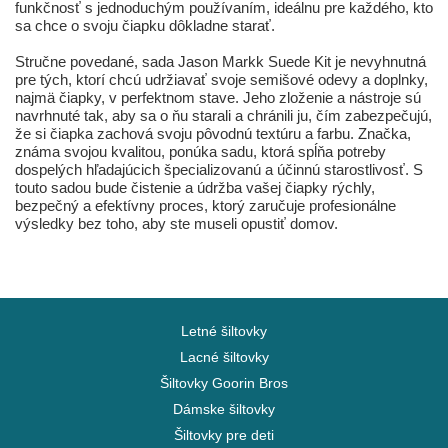
funkčnosť s jednoduchým používaním, ideálnu pre každého, kto
sa chce o svoju čiapku dôkladne starať.
Stručne povedané, sada Jason Markk Suede Kit je nevyhnutná
pre tých, ktorí chcú udržiavať svoje semišové odevy a doplnky,
najmä čiapky, v perfektnom stave. Jeho zloženie a nástroje sú
navrhnuté tak, aby sa o ňu starali a chránili ju, čím zabezpečujú,
že si čiapka zachová svoju pôvodnú textúru a farbu. Značka,
známa svojou kvalitou, ponúka sadu, ktorá spĺňa potreby
dospelých hľadajúcich špecializovanú a účinnú starostlivosť. S
touto sadou bude čistenie a údržba vašej čiapky rýchly,
bezpečný a efektívny proces, ktorý zaručuje profesionálne
výsledky bez toho, aby ste museli opustiť domov.
Letné šiltovky
Lacné šiltovky
Šiltovky Goorin Bros
Dámske šiltovky
Šiltovky pre deti