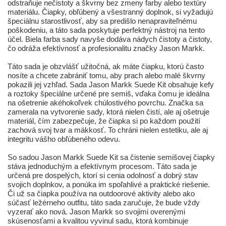
odstraňuje nečistoty a škvrny bez zmeny farby alebo textúry
materiálu. Čiapky, obľúbený a všestranný doplnok, si vyžadujú
špeciálnu starostlivosť, aby sa predišlo nenapraviteľnému
poškodeniu, a táto sada poskytuje perfektný nástroj na tento
účel. Biela farba sady navyše dodáva nádych čistoty a čistoty,
čo odráža efektívnosť a profesionalitu značky Jason Markk.
Táto sada je obzvlášť užitočná, ak máte čiapku, ktorú často
nosíte a chcete zabrániť tomu, aby prach alebo malé škvrny
pokazili jej vzhľad. Sada Jason Markk Suede Kit obsahuje kefy
a roztoky špeciálne určené pre semiš, vďaka čomu je ideálna
na ošetrenie akéhokoľvek chúlostivého povrchu. Značka sa
zamerala na vytvorenie sady, ktorá nielen čistí, ale aj ošetruje
materiál, čím zabezpečuje, že čiapka si po každom použití
zachová svoj tvar a mäkkosť. To chráni nielen estetiku, ale aj
integritu vášho obľúbeného odevu.
So sadou Jason Markk Suede Kit sa čistenie semišovej čiapky
stáva jednoduchým a efektívnym procesom. Táto sada je
určená pre dospelých, ktorí si cenia odolnosť a dobrý stav
svojich doplnkov, a ponúka im spoľahlivé a praktické riešenie.
Či už sa čiapka používa na outdoorové aktivity alebo ako
súčasť ležérneho outfitu, táto sada zaručuje, že bude vždy
vyzerať ako nová. Jason Markk so svojimi overenými
skúsenosťami a kvalitou vyvinul sadu, ktorá kombinuje