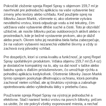
Pokročilé zloženie spreja Repel Spray s objemom 159,7 ml je
navrhnuté pre jednoduchú aplikáciu na vaše vybavenie bez
zmeny jeho textúry alebo vzhľadu. Keď použijete sprej na
šiltovku Jason Markk, všimnete si, ako ošetrenie vytvára
neviditeľnú vrstvu, ktorá odpudzuje vodu a iné tekutiny, čím
udržiava vaše vybavenie dlhšie suché a čisté. Toto je obzvlášť
užitočné, ak nosíte šiltovku počas outdoorových aktivít alebo v
prostrediach, kde je bežné vystavenie prvkom, ako je dážď
alebo prach. Okrem toho jej neutrálna biela farba zabezpečuje,
že na vašom vybavení nezanechá viditeľné škvrny a vždy si
zachová svoj pôvodný vzhľad.
Pre dospelých, ktorí si cenia kvalitu a funkčnosť, je sprej Repel
Spray spoľahlivým produktom. Vďaka objemu 159,7 ml (5,4 oz)
je dostatočne kompaktný na to, aby sa dal nosiť v taške alebo
batohu spolu s ďalším príslušenstvom, čo umožňuje rýchlu a
pohodlnú aplikáciu kedykoľvek. Ošetrenie šiltovky Jason Markk
týmto sprejom poskytuje dlhotrvajúcu ochranu, ktorá pomáha
zachovať nielen vzhľad, ale aj štruktúru výstroja a zabraňuje
opotrebovaniu alebo vyblednutiu látky v priebehu času.
Používanie spreja Repel Spray na výstroj je jednoduché a
efektívne. Stačí naniesť tenkú vrstvu na povrch šiltovky, pričom
sa uistite, že ste pokryli všetky exponované miesta, a nechať