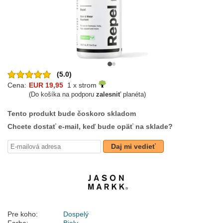
(5.0)
Cena:
EUR 19,95
1 x strom
(Do košíka na podporu
zalesniť
planéta)
Tento produkt bude čoskoro skladom
Chcete dostať e-mail, keď bude opäť na sklade?
Daj mi vedieť
Pre koho:
Dospelý