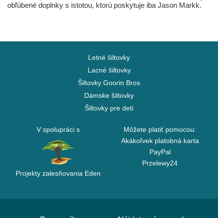
obľúbené doplnky s istotou, ktorú poskytuje iba Jason Markk.
Letné šiltovky
Lacné šiltovky
Šiltovky Goorin Bros
Dámske šiltovky
Šiltovky pre deti
V spolupráci s
Môžete platiť pomocou:
Akákoľvek platobná karta
PayPal
Przelewy24
Projekty zalesňovania Eden