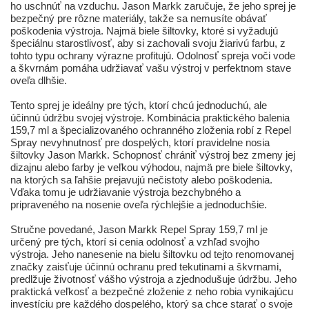
ho uschnúť na vzduchu. Jason Markk zaručuje, že jeho sprej je
bezpečný pre rôzne materiály, takže sa nemusíte obávať
poškodenia výstroja. Najmä biele šiltovky, ktoré si vyžadujú
špeciálnu starostlivosť, aby si zachovali svoju žiarivú farbu, z
tohto typu ochrany výrazne profitujú. Odolnosť spreja voči vode
a škvrnám pomáha udržiavať vašu výstroj v perfektnom stave
oveľa dlhšie.
Tento sprej je ideálny pre tých, ktorí chcú jednoduchú, ale
účinnú údržbu svojej výstroje. Kombinácia praktického balenia
159,7 ml a špecializovaného ochranného zloženia robí z Repel
Spray nevyhnutnosť pre dospelých, ktorí pravidelne nosia
šiltovky Jason Markk. Schopnosť chrániť výstroj bez zmeny jej
dizajnu alebo farby je veľkou výhodou, najmä pre biele šiltovky,
na ktorých sa ľahšie prejavujú nečistoty alebo poškodenia.
Vďaka tomu je udržiavanie výstroja bezchybného a
pripraveného na nosenie oveľa rýchlejšie a jednoduchšie.
Stručne povedané, Jason Markk Repel Spray 159,7 ml je
určený pre tých, ktorí si cenia odolnosť a vzhľad svojho
výstroja. Jeho nanesenie na bielu šiltovku od tejto renomovanej
značky zaisťuje účinnú ochranu pred tekutinami a škvrnami,
predlžuje životnosť vášho výstroja a zjednodušuje údržbu. Jeho
praktická veľkosť a bezpečné zloženie z neho robia vynikajúcu
investíciu pre každého dospelého, ktorý sa chce starať o svoje