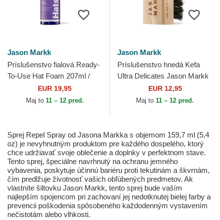
Jason Markk
Jason Markk
Príslušenstvo fialová Ready-
Príslušenstvo hnedá Kefa
To-Use Hat Foam 207ml /
Ultra Delicates Jason Markk
7oz Jason Markk
EUR 19,95
EUR 12,95
Maj to
11 – 12 pred.
Maj to
11 – 12 pred.
Sprej Repel Spray od Jasona Markka s objemom 159,7 ml (5,4
oz) je nevyhnutným produktom pre každého dospelého, ktorý
chce udržiavať svoje oblečenie a doplnky v perfektnom stave.
Tento sprej, špeciálne navrhnutý na ochranu jemného
vybavenia, poskytuje účinnú bariéru proti tekutinám a škvrnám,
čím predlžuje životnosť vašich obľúbených predmetov. Ak
vlastníte šiltovku Jason Markk, tento sprej bude vaším
najlepším spojencom pri zachovaní jej nedotknutej bielej farby a
prevencii poškodenia spôsobeného každodenným vystavením
nečistotám alebo vlhkosti.