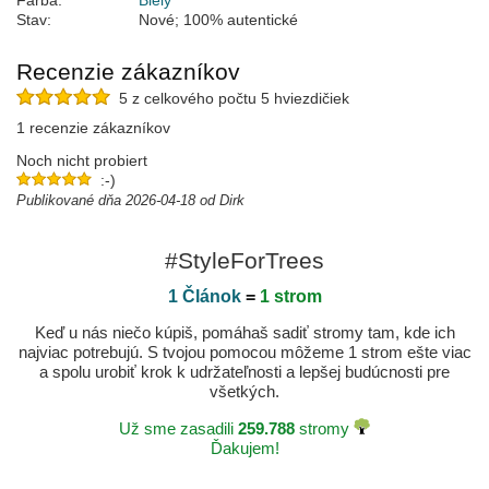
Farba:
Biely
Stav:
Nové; 100% autentické
Recenzie zákazníkov
5 z celkového počtu 5 hviezdičiek
1 recenzie zákazníkov
Noch nicht probiert
:-)
Publikované dňa 2026-04-18 od Dirk
#StyleForTrees
1 Článok
=
1 strom
Keď u nás niečo kúpiš, pomáhaš sadiť stromy tam, kde ich
najviac potrebujú. S tvojou pomocou môžeme 1 strom ešte viac
a spolu urobiť krok k udržateľnosti a lepšej budúcnosti pre
všetkých.
Už sme zasadili
259.788
stromy
Ďakujem!