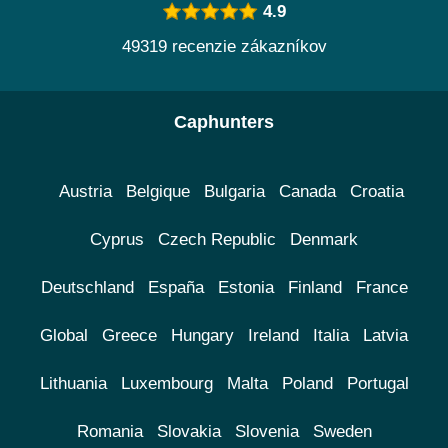
4.9
49319 recenzie zákazníkov
Caphunters
Austria
Belgique
Bulgaria
Canada
Croatia
Cyprus
Czech Republic
Denmark
Deutschland
España
Estonia
Finland
France
Global
Greece
Hungary
Ireland
Italia
Latvia
Lithuania
Luxembourg
Malta
Poland
Portugal
Romania
Slovakia
Slovenia
Sweden