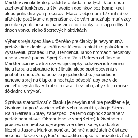
Markk vyvinula tento produkt s ohľadom na tých, ktorí chcú
zachovať funkčnosť a štýl svojich doplnkov bez komplikácií
alebo príliš drsných procesov. Fľaša s objemom 177 ml / 6 oz
uľahčuje používanie a prenášanie, čo vám umožňuje mať vždy
po ruke rýchle riešenie na osvieženie čiapky, a to aj po dlhých
dňoch vonku alebo športových aktivitách.
Výber spreja špeciálne určeného pre čiapky je nevyhnutný,
pretože tieto doplnky kvôli neustálemu kontaktu s pokožkou a
vystaveniu prostrediu majú tendenciu ľahko hromadiť nečistoty
a nepríjemné pachy. Sprej Sierra Rain Refresh od Jasona
Markka účinne čistí a osviežuje čiapky, udržiava ich žiarivú
bielu farbu a zabraňuje ich žltnutiu alebo opotrebovaniu v
priebehu času. Jeho použitie je jednoduché: jednoducho
naneste sprej na čiapku a nechajte pôsobiť, aby ste videli
viditeľné výsledky v krátkom čase, bez toho, aby ste ju museli
dôkladne umývať.
Správna starostlivosť o čiapku je nevyhnutná pre predĺženie jej
životnosti a používanie spoľahlivého produktu, ako je Sierra
Rain Refresh Spray, zabezpečí, že tento doplnok zostane v
perfektnom stave. Okrem toho je sprej šetrný k životnému
prostrediu a neobsahuje agresívne chemikálie, čo dopĺňa
filozofiu Jasona Markka ponúkať účinné a udržateľné čistiace
riešenia. Takže vždy, keď si nasadíte čiapku, si môžete byť istí,