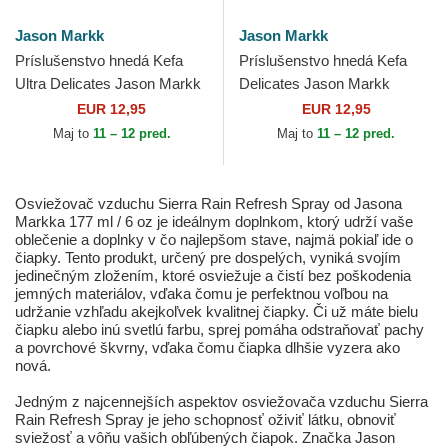
Jason Markk
Jason Markk
Príslušenstvo hnedá Kefa
Príslušenstvo hnedá Kefa
Ultra Delicates Jason Markk
Delicates Jason Markk
EUR 12,95
EUR 12,95
Maj to
11 – 12 pred.
Maj to
11 – 12 pred.
Osviežovač vzduchu Sierra Rain Refresh Spray od Jasona
Markka 177 ml / 6 oz je ideálnym doplnkom, ktorý udrží vaše
oblečenie a doplnky v čo najlepšom stave, najmä pokiaľ ide o
čiapky. Tento produkt, určený pre dospelých, vyniká svojím
jedinečným zložením, ktoré osviežuje a čistí bez poškodenia
jemných materiálov, vďaka čomu je perfektnou voľbou na
udržanie vzhľadu akejkoľvek kvalitnej čiapky. Či už máte bielu
čiapku alebo inú svetlú farbu, sprej pomáha odstraňovať pachy
a povrchové škvrny, vďaka čomu čiapka dlhšie vyzera ako
nová.
Jedným z najcennejších aspektov osviežovača vzduchu Sierra
Rain Refresh Spray je jeho schopnosť oživiť látku, obnoviť
sviežosť a vôňu vašich obľúbených čiapok. Značka Jason