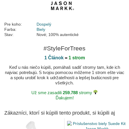
Pre koho:
Dospelý
Farba:
Biely
Stav:
Nové; 100% autentické
#StyleForTrees
1 Článok
=
1 strom
Keď u nás niečo kúpiš, pomáhaš sadiť stromy tam, kde ich
najviac potrebujú. S tvojou pomocou môžeme 1 strom ešte viac
a spolu urobiť krok k udržateľnosti a lepšej budúcnosti pre
všetkých.
Už sme zasadili
259.788
stromy
Ďakujem!
Zákazníci, ktorí si kúpili tento produkt, si kúpili aj