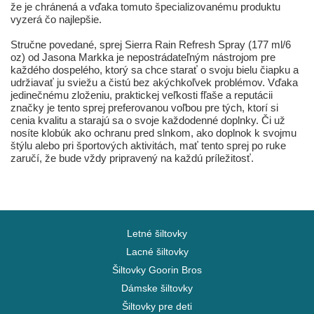
že je chránená a vďaka tomuto špecializovanému produktu
vyzerá čo najlepšie.
Stručne povedané, sprej Sierra Rain Refresh Spray (177 ml/6
oz) od Jasona Markka je nepostrádateľným nástrojom pre
každého dospelého, ktorý sa chce starať o svoju bielu čiapku a
udržiavať ju sviežu a čistú bez akýchkoľvek problémov. Vďaka
jedinečnému zloženiu, praktickej veľkosti fľaše a reputácii
značky je tento sprej preferovanou voľbou pre tých, ktorí si
cenia kvalitu a starajú sa o svoje každodenné doplnky. Či už
nosíte klobúk ako ochranu pred slnkom, ako doplnok k svojmu
štýlu alebo pri športových aktivitách, mať tento sprej po ruke
zaručí, že bude vždy pripravený na každú príležitosť.
Letné šiltovky
Lacné šiltovky
Šiltovky Goorin Bros
Dámske šiltovky
Šiltovky pre deti