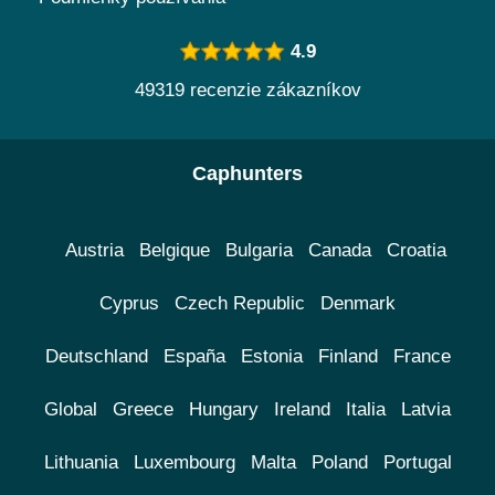
4.9
49319 recenzie zákazníkov
Caphunters
Austria
Belgique
Bulgaria
Canada
Croatia
Cyprus
Czech Republic
Denmark
Deutschland
España
Estonia
Finland
France
Global
Greece
Hungary
Ireland
Italia
Latvia
Lithuania
Luxembourg
Malta
Poland
Portugal