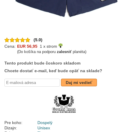
(5.0)
Cena:
EUR 56,95
1 x strom
(Do košíka na podporu
zalesniť
planéta)
Tento produkt bude čoskoro skladom
Chcete dostať e-mail, keď bude opäť na sklade?
Daj mi vedieť
Pre koho:
Dospelý
Dizajn:
Unisex