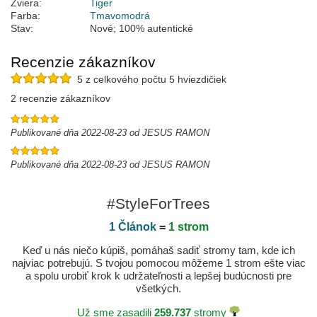
Zviera:
Tiger
Farba:
Tmavomodrá
Stav:
Nové; 100% autentické
Recenzie zákazníkov
5 z celkového počtu 5 hviezdičiek
2 recenzie zákazníkov
Publikované dňa 2022-08-23 od JESUS RAMON
Publikované dňa 2022-08-23 od JESUS RAMON
#StyleForTrees
1 Článok
=
1 strom
Keď u nás niečo kúpiš, pomáhaš sadiť stromy tam, kde ich
najviac potrebujú. S tvojou pomocou môžeme 1 strom ešte viac
a spolu urobiť krok k udržateľnosti a lepšej budúcnosti pre
všetkých.
Už sme zasadili
259.737
stromy