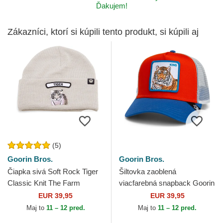
Ďakujem!
Zákazníci, ktorí si kúpili tento produkt, si kúpili aj
(5)
Goorin Bros.
Goorin Bros.
Čiapka sivá Soft Rock Tiger
Šiltovka zaoblená
Classic Knit The Farm
viacfarebná snapback Goorin
Goorin Bros.
Bros. King Team Tiger
EUR 39,95
EUR 39,95
Original Recipe Team Pride...
Maj to
11 – 12 pred.
Maj to
11 – 12 pred.