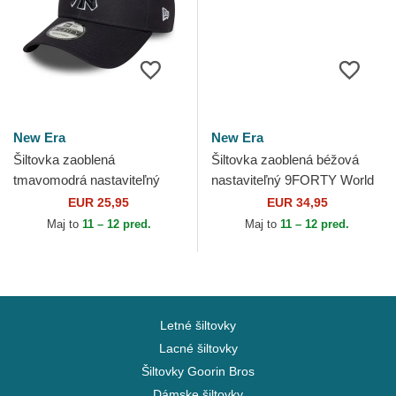
New Era
New Era
Šiltovka zaoblená
Šiltovka zaoblená béžová
tmavomodrá nastaviteľný
nastaviteľný 9FORTY World
9FORTY Outline New York
Series New York Yankees
EUR 25,95
EUR 34,95
Yankees MLB New Era
MLB New Era
Maj to
11 – 12 pred.
Maj to
11 – 12 pred.
Letné šiltovky
Lacné šiltovky
Šiltovky Goorin Bros
Dámske šiltovky