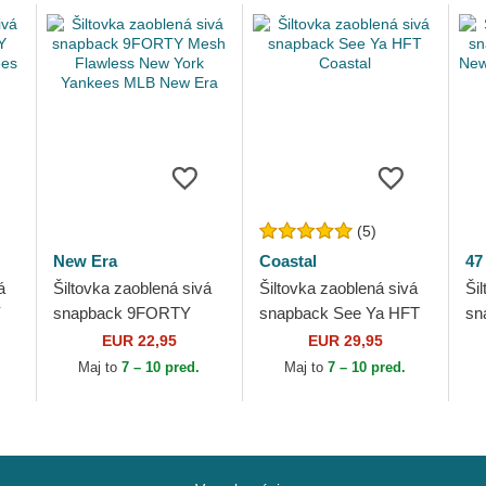
(5)
New Era
Coastal
47
á
Šiltovka zaoblená sivá
Šiltovka zaoblená sivá
Ši
Y
snapback 9FORTY
snapback See Ya HFT
sn
Mesh Flawless New
Coastal
Br
EUR 22,95
EUR 29,95
ra
York Yankees MLB
Ya
Maj to
7 – 10 pred.
Maj to
7 – 10 pred.
New Era