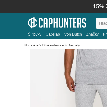
15% Z
Šiltovky
Capslab
Von Dutch
Značky
Pr
Nohavice
>
Dlhé nohavice
>
Dospelý