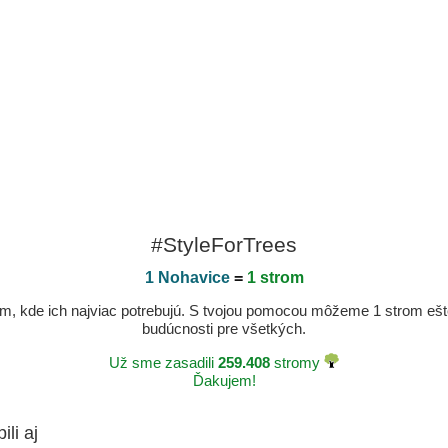
#StyleForTrees
1 Nohavice
=
1 strom
, kde ich najviac potrebujú. S tvojou pomocou môžeme 1 strom ešte v
budúcnosti pre všetkých.
Už sme zasadili
259.408
stromy
Ďakujem!
ili aj