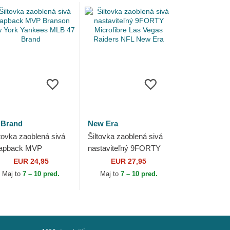
 Brand
New Era
ltovka zaoblená sivá
Šiltovka zaoblená sivá
apback MVP
nastaviteľný 9FORTY
anson New York
Microfibre Las Vegas
EUR 24,95
EUR 27,95
nkees MLB 47 Brand
Raiders NFL New Era
Maj to
7 – 10 pred.
Maj to
7 – 10 pred.