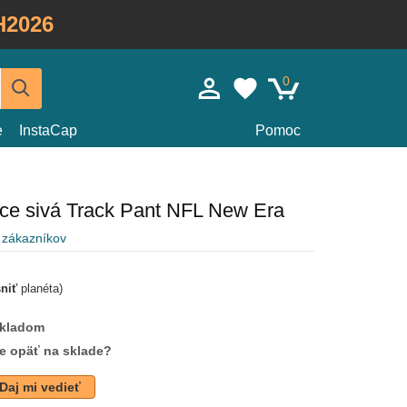
H2026
0
e
InstaCap
Pomoc
ce sivá Track Pant NFL New Era
 zákazníkov
sniť
planéta)
skladom
de opäť na sklade?
Daj mi vedieť