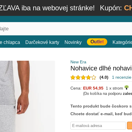
ĽAVA iba na webovej stránke!
Kupón:
C
Outlet
e chlapca
Darčekové karty
Novinky
Kategóri
New Era
Nohavice dlhé nohavi
(4.0)
1 recenzie
Cena:
EUR 54,95
1 x strom
(Do košíka na podporu
zale
Tento produkt bude čoskoro 
Chcete dostať e-mail, keď bu