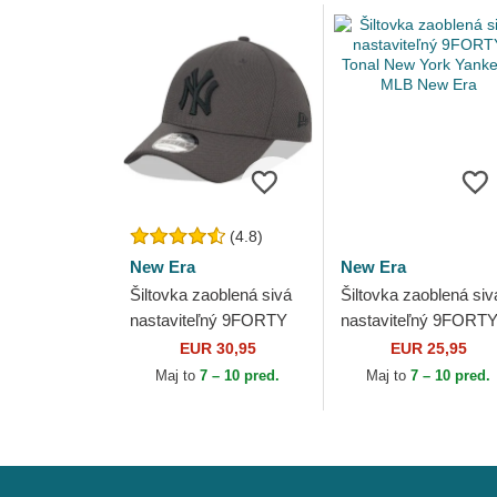
(4.8)
New Era
New Era
Šiltovka zaoblená sivá
Šiltovka zaoblená siv
nastaviteľný 9FORTY
nastaviteľný 9FORT
Diamond Era New York
Tonal New York
EUR 30,95
EUR 25,95
Yankees MLB New Era
Yankees MLB New E
Maj to
7 – 10 pred.
Maj to
7 – 10 pred.