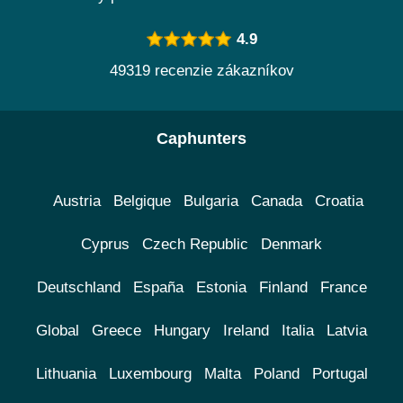
4.9
49319 recenzie zákazníkov
Caphunters
Austria
Belgique
Bulgaria
Canada
Croatia
Cyprus
Czech Republic
Denmark
Deutschland
España
Estonia
Finland
France
Global
Greece
Hungary
Ireland
Italia
Latvia
Lithuania
Luxembourg
Malta
Poland
Portugal