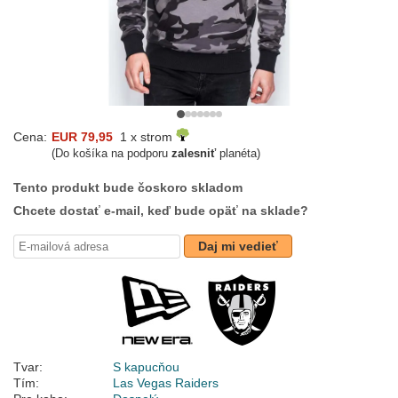
Cena:
EUR 79,95
1 x strom
(Do košíka na podporu
zalesniť
planéta)
Tento produkt bude čoskoro skladom
Chcete dostať e-mail, keď bude opäť na sklade?
Daj mi vedieť
Tvar:
S kapucňou
Tím:
Las Vegas Raiders