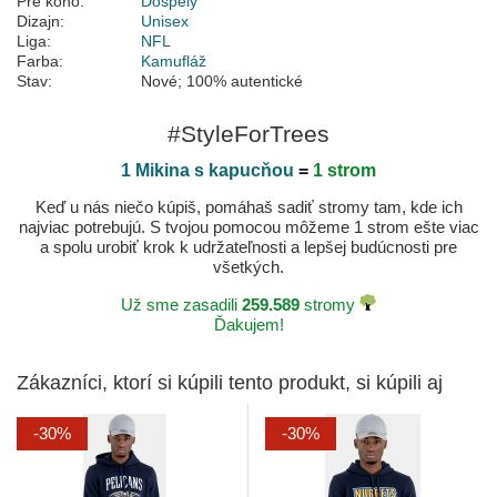
Pre koho:
Dospelý
Dizajn:
Unisex
Liga:
NFL
Farba:
Kamufláž
Stav:
Nové; 100% autentické
#StyleForTrees
1 Mikina s kapucňou
=
1 strom
Keď u nás niečo kúpiš, pomáhaš sadiť stromy tam, kde ich
najviac potrebujú. S tvojou pomocou môžeme 1 strom ešte viac
a spolu urobiť krok k udržateľnosti a lepšej budúcnosti pre
všetkých.
Už sme zasadili
259.589
stromy
Ďakujem!
Zákazníci, ktorí si kúpili tento produkt, si kúpili aj
-30%
-30%