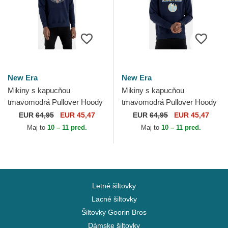
New Era
New Era
Mikiny s kapucňou
Mikiny s kapucňou
tmavomodrá Pullover Hoody
tmavomodrá Pullover Hoody
New Orleans Pelicans NBA
Denver Nuggets NBA New
EUR
64,95
EUR 45,47
EUR
64,95
EUR 45,47
New Era
Era
Maj to
10 – 11 pred.
Maj to
10 – 11 pred.
Letné šiltovky
Lacné šiltovky
Šiltovky Goorin Bros
Dámske šiltovky