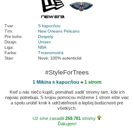
Tvar:
S kapucňou
Tím:
New Orleans Pelicans
Pre koho:
Dospelý
Dizajn:
Unisex
Liga:
NBA
Farba:
Tmavomodrá
Stav:
Nové; 100% autentické
#StyleForTrees
1 Mikina s kapucňou
=
1 strom
Keď u nás niečo kúpiš, pomáhaš sadiť stromy tam, kde ich
najviac potrebujú. S tvojou pomocou môžeme 1 strom ešte viac
a spolu urobiť krok k udržateľnosti a lepšej budúcnosti pre
všetkých.
Už sme zasadili
259.781
stromy
Ďakujem!