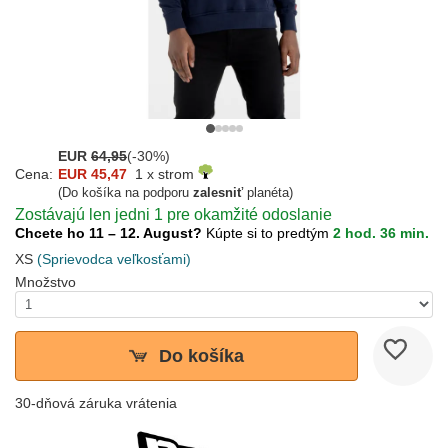
EUR
64,95
(-30%)
Cena:
EUR 45,47
1 x strom
(Do košíka na podporu
zalesniť
planéta)
Zostávajú len jedni 1 pre okamžité odoslanie
Chcete ho 11 – 12. August?
Kúpte si to predtým
2 hod. 36 min.
XS
(Sprievodca veľkosťami)
Množstvo
Do košíka
30-dňová záruka vrátenia