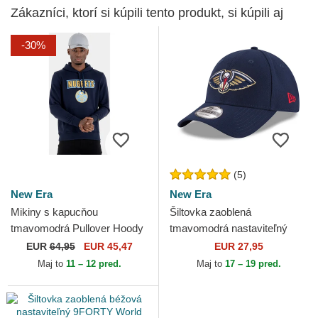
Zákazníci, ktorí si kúpili tento produkt, si kúpili aj
-30%
(5)
New Era
New Era
Mikiny s kapucňou
Šiltovka zaoblená
tmavomodrá Pullover Hoody
tmavomodrá nastaviteľný
Denver Nuggets NBA New
9FORTY The League New
EUR
64,95
EUR 45,47
EUR 27,95
Era
Orleans Pelicans NBA New
Maj to
11 – 12 pred.
Maj to
17 – 19 pred.
Era