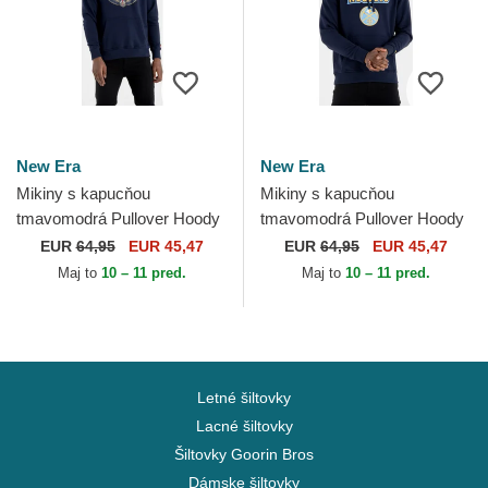
New Era
New Era
Mikiny s kapucňou
Mikiny s kapucňou
tmavomodrá Pullover Hoody
tmavomodrá Pullover Hoody
New Orleans Pelicans NBA
Denver Nuggets NBA New
EUR
64,95
EUR 45,47
EUR
64,95
EUR 45,47
New Era
Era
Maj to
10 – 11 pred.
Maj to
10 – 11 pred.
Letné šiltovky
Lacné šiltovky
Šiltovky Goorin Bros
Dámske šiltovky