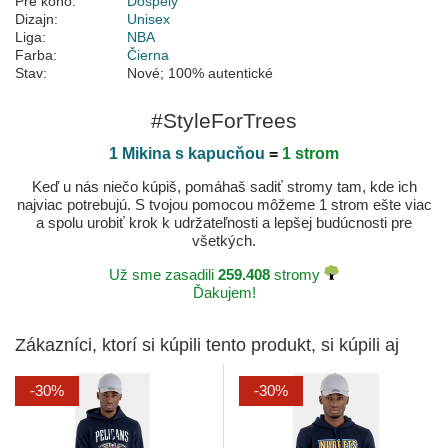
Pre koho:
Dospelý
Dizajn:
Unisex
Liga:
NBA
Farba:
Čierna
Stav:
Nové; 100% autentické
#StyleForTrees
1 Mikina s kapucňou
=
1 strom
Keď u nás niečo kúpiš, pomáhaš sadiť stromy tam, kde ich
najviac potrebujú. S tvojou pomocou môžeme 1 strom ešte viac
a spolu urobiť krok k udržateľnosti a lepšej budúcnosti pre
všetkých.
Už sme zasadili
259.408
stromy
Ďakujem!
Zákazníci, ktorí si kúpili tento produkt, si kúpili aj
-30%
-30%