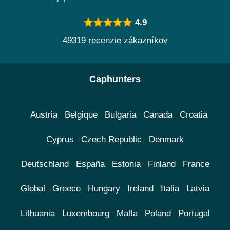
4.9
49319 recenzie zákazníkov
Caphunters
Austria
Belgique
Bulgaria
Canada
Croatia
Cyprus
Czech Republic
Denmark
Deutschland
España
Estonia
Finland
France
Global
Greece
Hungary
Ireland
Italia
Latvia
Lithuania
Luxembourg
Malta
Poland
Portugal