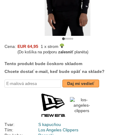
Cena:
EUR 64,95
1 x strom
(Do košíka na podporu
zalesniť
planéta)
Tento produkt bude čoskoro skladom
Chcete dostať e-mail, keď bude opäť na sklade?
Daj mi vedieť
Tvar:
S kapucňou
Tím:
Los Angeles Clippers