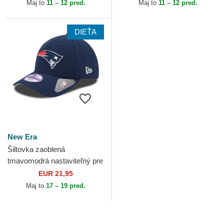
New Era
Era
Maj to
11 – 12 pred.
Maj to
11 – 12 pred.
DIEŤA
New Era
Šiltovka zaoblená
tmavomodrá nastaviteľný pre
deti 9FORTY The League
EUR 21,95
New England Patriots NFL
Maj to
17 – 19 pred.
New...