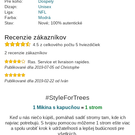
Pre koho:
Dospelý
Dizajn:
Unisex
Liga:
NFL
Farba:
Modrá
Stav:
Nové; 100% autentické
Recenzie zákazníkov
4.5 z celkového počtu 5 hviezdičiek
2 recenzie zákazníkov
Ras. Service et livraison rapides.
Publikované dňa 2019-07-05 od Christophe
Publikované dňa 2019-02-22 od Iván
#StyleForTrees
1 Mikina s kapucňou
=
1 strom
Keď u nás niečo kúpiš, pomáhaš sadiť stromy tam, kde ich
najviac potrebujú. S tvojou pomocou môžeme 1 strom ešte viac
a spolu urobiť krok k udržateľnosti a lepšej budúcnosti pre
všetkých.