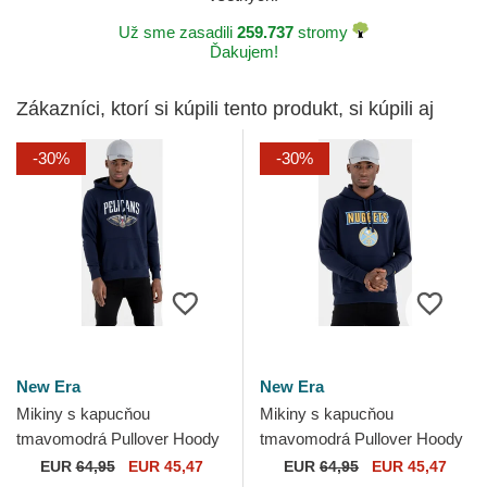
Už sme zasadili
259.737
stromy
Ďakujem!
Zákazníci, ktorí si kúpili tento produkt, si kúpili aj
-30%
-30%
New Era
New Era
Mikiny s kapucňou
Mikiny s kapucňou
tmavomodrá Pullover Hoody
tmavomodrá Pullover Hoody
New Orleans Pelicans NBA
Denver Nuggets NBA New
EUR
64,95
EUR 45,47
EUR
64,95
EUR 45,47