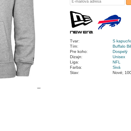
Tvar:
S kapucň
Tím:
Buffalo Bil
Pre koho:
Dospelý
Dizajn:
Unisex
Liga:
NFL
Farba:
Sivá
Stav:
Nové; 100