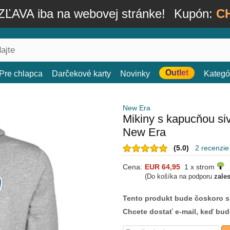
ĽAVA iba na webovej stránke!
Kupón:
C
Outlet
Pre chlapca
Darčekové karty
Novinky
Kategó
New Era
Mikiny s kapucňou siv
New Era
(5.0)
2 recenzie
Cena:
EUR 64,95
1 x strom
(Do košíka na podporu
zale
Tento produkt bude čoskoro 
Chcete dostať e-mail, keď bu