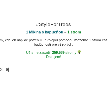
#StyleForTrees
1 Mikina s kapucňou
=
1 strom
, kde ich najviac potrebujú. S tvojou pomocou môžeme 1 strom ešte v
budúcnosti pre všetkých.
Už sme zasadili
259.589
stromy
Ďakujem!
ili aj