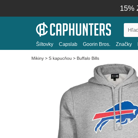
15% Z
Šiltovky
Capslab
Goorin Bros.
Značky
Mikiny
>
S kapucňou
>
Buffalo Bills