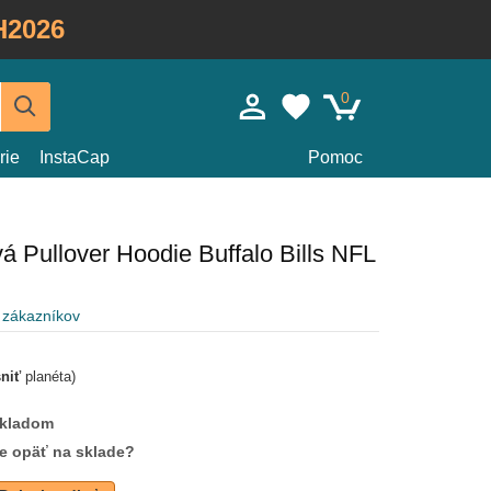
H2026
0
rie
InstaCap
Pomoc
á Pullover Hoodie Buffalo Bills NFL
 zákazníkov
sniť
planéta)
skladom
de opäť na sklade?