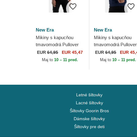
New Era
New Era
Mikiny s kapucňou
Mikiny s kapucňou
tmavomodrá Pullover
tmavomodrá Pullover
Hoody New Orleans
Hoody Denver Nugge
EUR
64,95
EUR 45,47
EUR
64,95
EUR 45,
Pelicans NBA New Era
NBA New Era
Maj to
10 – 11 pred.
Maj to
10 – 11 pred.
Letné šiltovky
Lacné šiltovky
Šiltovky Goorin Bros
Dámske šiltovky
Šiltovky pre deti