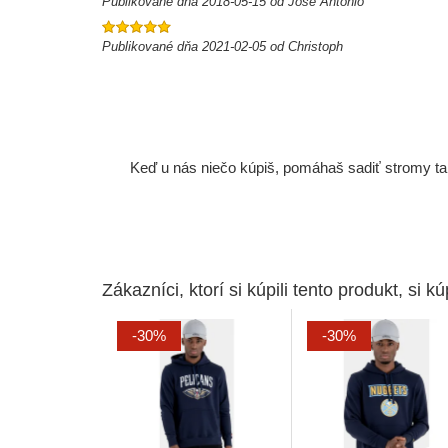
Publikované dňa 2018-05-15 od Jose Antonio
Publikované dňa 2021-02-05 od Christoph
Keď u nás niečo kúpiš, pomáhaš sadiť stromy tam
Zákazníci, ktorí si kúpili tento produkt, si kúp
-30%
-30%