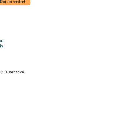
Daj mi vedieť
ou
ls
% autentické