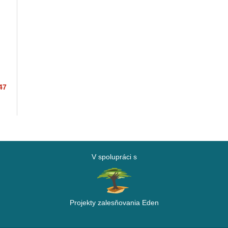
ts
47
V spolupráci s
Projekty zalesňovania Eden