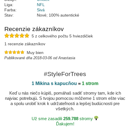
Liga:
NFL
Farba:
Sivá
Stav:
Nové; 100% autentické
Recenzie zákazníkov
5 z celkového počtu 5 hviezdičiek
1 recenzie zákazníkov
Muy bien
Publikované dňa 2018-03-06 od Anastasia
#StyleForTrees
1 Mikina s kapucňou
=
1 strom
Keď u nás niečo kúpiš, pomáhaš sadiť stromy tam, kde ich
najviac potrebujú. S tvojou pomocou môžeme 1 strom ešte viac
a spolu urobiť krok k udržateľnosti a lepšej budúcnosti pre
všetkých.
Už sme zasadili
259.788
stromy
Ďakujem!