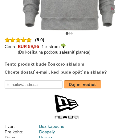
(5.0)
Cena:
EUR 59,95
1 x strom
(Do košíka na podporu
zalesniť
planéta)
Tento produkt bude čoskoro skladom
Chcete dostať e-mail, keď bude opäť na sklade?
Daj mi vedieť
Tvar:
Bez kapucne
Pre koho:
Dospelý
Dizajn:
Unisex