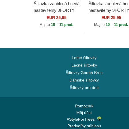
Šiltovka zaoblená hnedá
Šiltovka zaoblená hn
nastaviteľný 9FORTY
nastaviteľný 9FORT
League Essential New
League Essential Ne
EUR 25,95
EUR 25,95
York Yankees MLB
York Yankees MLB
Maj to
10 – 11 pred.
Maj to
10 – 11 pred.
New Era
New Era
Letné šiltovky
Lacné šiltovky
Šiltovky Goorin Bros
Dámske šiltovky
Šiltovky pre deti
Pomocník
Môj účet
#StyleForTrees
Predvoľby súhlasu