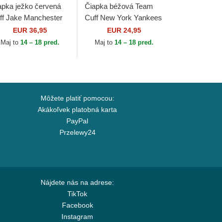
apka ježko červená
Čiapka béžová Team
ff Jake Manchester
Cuff New York Yankees
ited Football Club
MLB New Era
EUR 36,95
EUR 24,95
emier League New
Maj to
14 – 18 pred.
Maj to
14 – 18 pred.
a
Môžete platiť pomocou:
Akákoľvek platobná karta
PayPal
Przelewy24
Nájdete nás na adrese:
TikTok
Facebook
Instagram