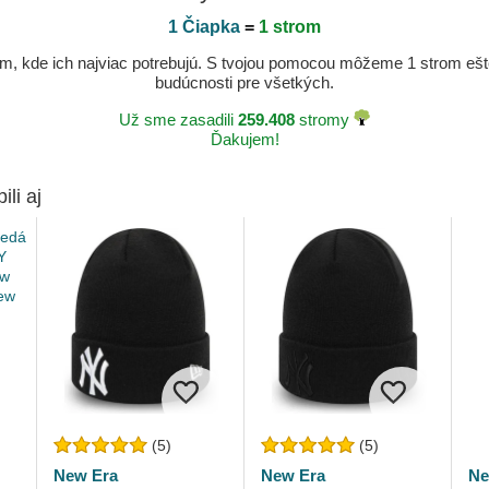
1 Čiapka
=
1 strom
, kde ich najviac potrebujú. S tvojou pomocou môžeme 1 strom ešte v
budúcnosti pre všetkých.
Už sme zasadili
259.408
stromy
Ďakujem!
ili aj
(5)
(5)
New Era
New Era
Ne