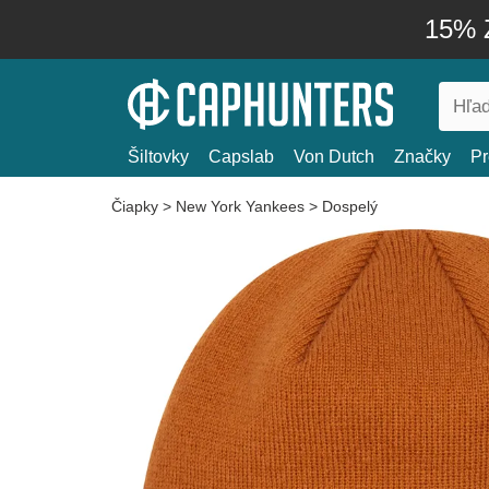
15% Z
Šiltovky
Capslab
Von Dutch
Značky
Pr
Čiapky
>
New York Yankees
>
Dospelý