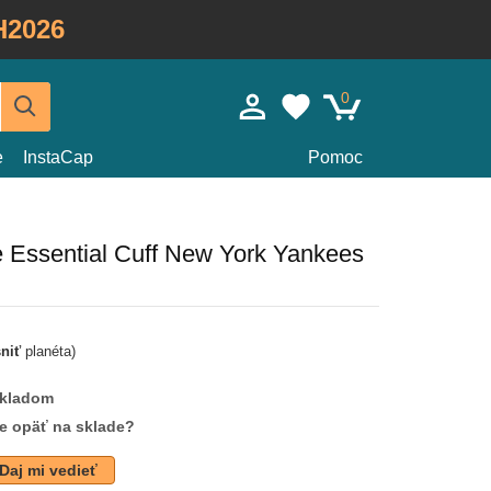
H2026
0
e
InstaCap
Pomoc
 Essential Cuff New York Yankees
sniť
planéta)
skladom
de opäť na sklade?
Daj mi vedieť