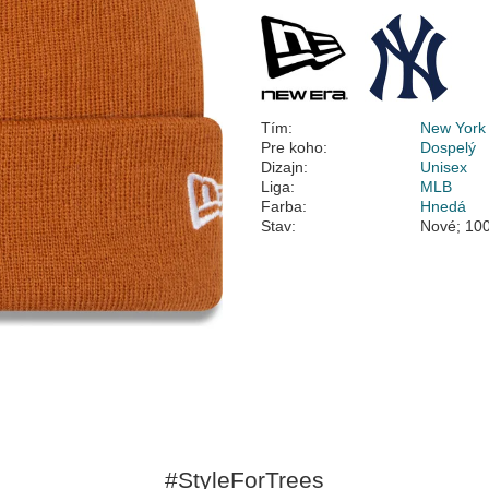
Tím:
New York
Pre koho:
Dospelý
Dizajn:
Unisex
Liga:
MLB
Farba:
Hnedá
Stav:
Nové; 100
#StyleForTrees