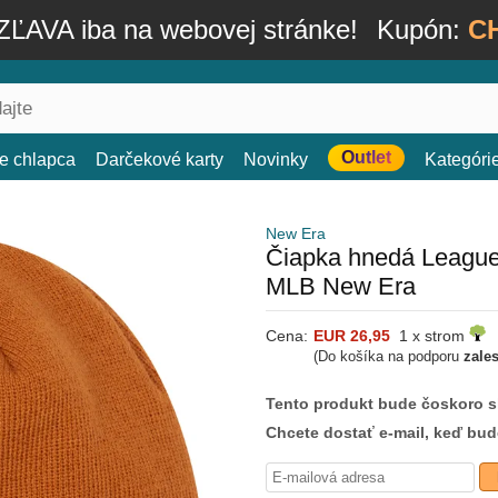
ĽAVA iba na webovej stránke!
Kupón:
C
Outlet
e chlapca
Darčekové karty
Novinky
Kategóri
New Era
Čiapka hnedá League
MLB New Era
Cena:
EUR 26,95
1 x strom
(Do košíka na podporu
zale
Tento produkt bude čoskoro 
Chcete dostať e-mail, keď bu