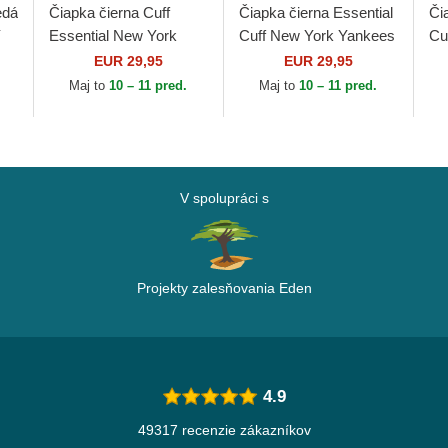
edá
Čiapka čierna Cuff
Čiapka čierna Essential
Či
Y
Essential New York
Cuff New York Yankees
Cu
w
Yankees MLB New Era
MLB New Era
Un
EUR 29,95
EUR 29,95
Pr
Maj to
10 – 11 pred.
Maj to
10 – 11 pred.
Er
V spolupráci s
Projekty zalesňovania Eden
4.9
49317 recenzie zákazníkov