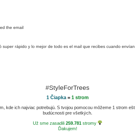
oved the email
 super rápido y lo mejor de todo es el mail que recibes cuando envían
#StyleForTrees
1 Čiapka
=
1 strom
, kde ich najviac potrebujú. S tvojou pomocou môžeme 1 strom ešte v
budúcnosti pre všetkých.
Už sme zasadili
259.781
stromy
Ďakujem!