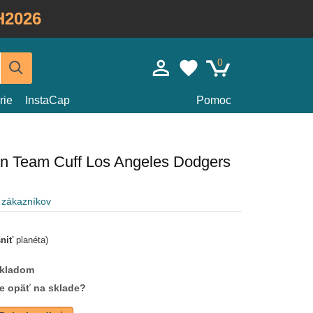
H2026
0
rie
InstaCap
Pomoc
n Team Cuff Los Angeles Dodgers
 zákazníkov
sniť
planéta)
skladom
de opäť na sklade?