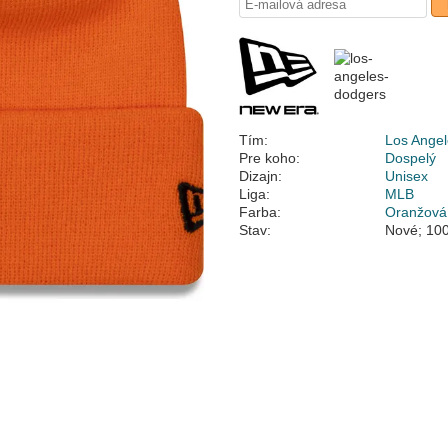
Tím:
Los Ange
Pre koho:
Dospelý
Dizajn:
Unisex
Liga:
MLB
Farba:
Oranžová
Stav:
Nové; 100