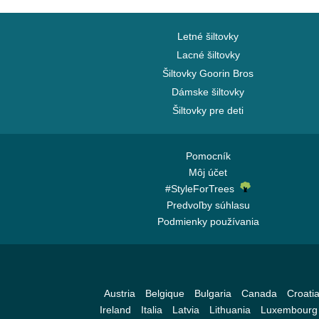
Letné šiltovky
Lacné šiltovky
Šiltovky Goorin Bros
Dámske šiltovky
Šiltovky pre deti
Pomocník
Môj účet
#StyleForTrees
Predvoľby súhlasu
Podmienky používania
Austria
Belgique
Bulgaria
Canada
Croati
Ireland
Italia
Latvia
Lithuania
Luxembourg