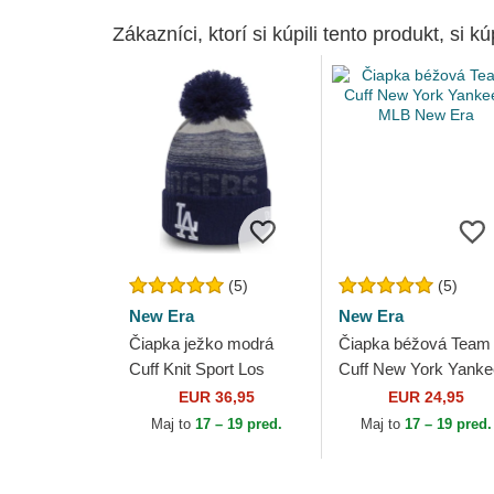
Zákazníci, ktorí si kúpili tento produkt, si kúp
(5)
(5)
New Era
New Era
Čiapka ježko modrá
Čiapka béžová Team
Cuff Knit Sport Los
Cuff New York Yank
Angeles Dodgers MLB
MLB New Era
EUR 36,95
EUR 24,95
New Era
Maj to
17 – 19 pred.
Maj to
17 – 19 pred.