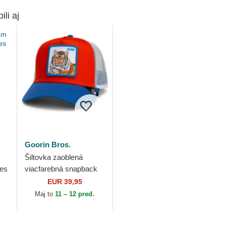
ili aj
Goorin Bros.
Šiltovka zaoblená
ees
viacfarebná snapback
Goorin Bros. King Team
EUR 39,95
Tiger Original Recipe
Maj to
11 – 12 pred.
Team Pride...