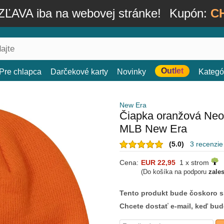
ĽAVA iba na webovej stránke!
Kupón:
C
Outlet
Pre chlapca
Darčekové karty
Novinky
Kategó
New Era
Čiapka oranžová Neo
MLB New Era
(5.0)
3 recenzie
Cena:
EUR 22,95
1 x strom
(Do košíka na podporu
zale
Tento produkt bude čoskoro 
Chcete dostať e-mail, keď bu