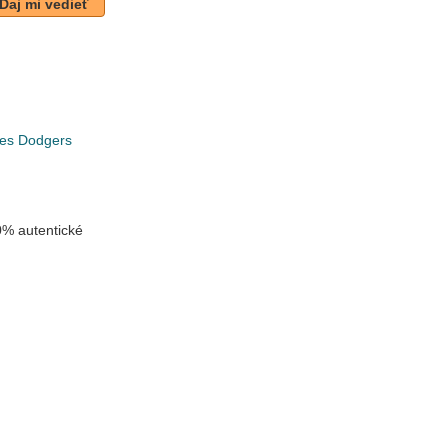
Daj mi vedieť
les Dodgers
% autentické