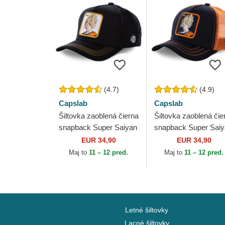
(4.7)
(4.9)
Capslab
Capslab
Šiltovka zaoblená čierna
Šiltovka zaoblená čie
snapback Super Saiyan
snapback Super Sai
GO2 Son Goku Dragon
GO3 Son Goku Drag
EUR 34,90
EUR 34,90
Ball Capslab
Ball Capslab
Maj to
11 – 12 pred.
Maj to
11 – 12 pred.
Letné šiltovky
Lacné šiltovky