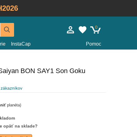
H2026
0
rie
InstaCap
Pomoc
r Saiyan BON SAY1 Son Goku
 zákazníkov
sniť
planéta)
skladom
de opäť na sklade?