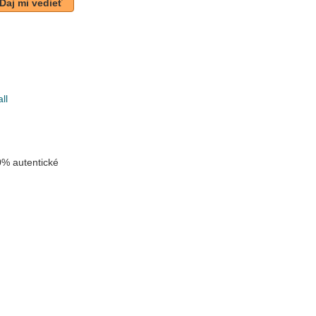
Daj mi vedieť
ll
u
% autentické