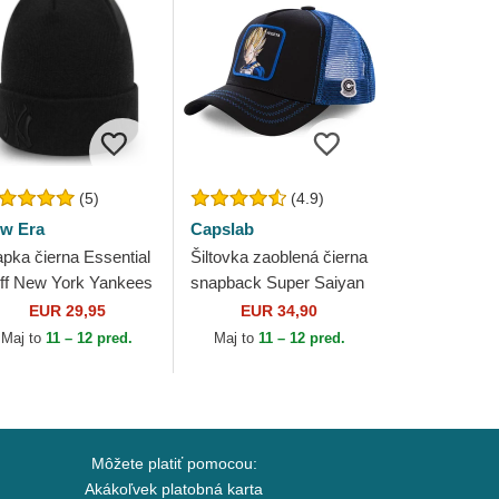
(5)
(4.9)
w Era
Capslab
apka čierna Essential
Šiltovka zaoblená čierna
ff New York Yankees
snapback Super Saiyan
B New Era
VE3 Vegeta Dragon Ball
EUR 29,95
EUR 34,90
Capslab
Maj to
11 – 12 pred.
Maj to
11 – 12 pred.
Môžete platiť pomocou:
Akákoľvek platobná karta