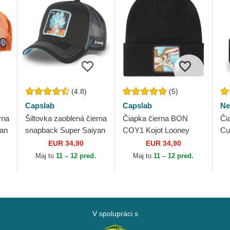
(4.8)
(5)
Capslab
Capslab
Ne
rna
Šiltovka zaoblená čierna
Čiapka čierna BON
Či
yan
snapback Super Saiyan
COY1 Kojot Looney
Cu
on
Blue CAS GOK1 Son
Tunes Capslab
ML
EUR 34,90
EUR 34,90
Goku Dragon Ball
Maj to
11 – 12 pred.
Maj to
11 – 12 pred.
Capslab
V spolupráci s