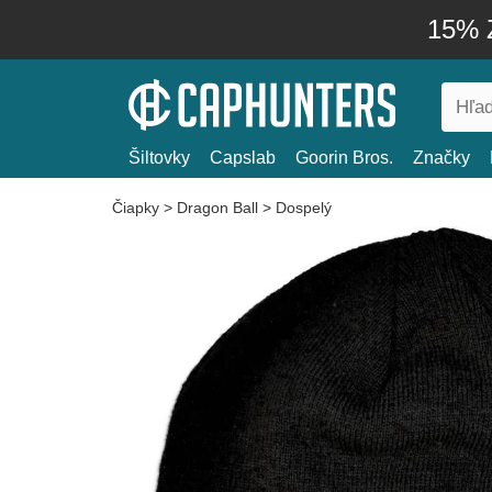
15% Z
Šiltovky
Capslab
Goorin Bros.
Značky
Čiapky
>
Dragon Ball
>
Dospelý