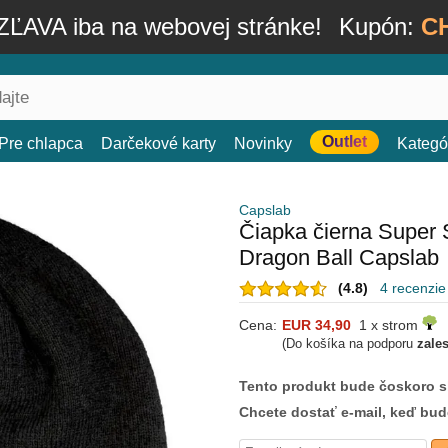
ĽAVA iba na webovej stránke!
Kupón:
C
Outlet
Pre chlapca
Darčekové karty
Novinky
Kategó
Capslab
Čiapka čierna Supe
Dragon Ball Capslab
(4.8)
4 recenzie
Cena:
EUR 34,90
1 x strom
(Do košíka na podporu
zale
Tento produkt bude čoskoro 
Chcete dostať e-mail, keď bu