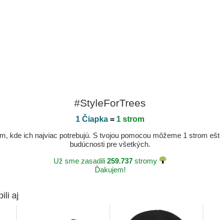
#StyleForTrees
1 Čiapka
=
1 strom
, kde ich najviac potrebujú. S tvojou pomocou môžeme 1 strom ešte v
budúcnosti pre všetkých.
Už sme zasadili
259.737
stromy
Ďakujem!
ili aj