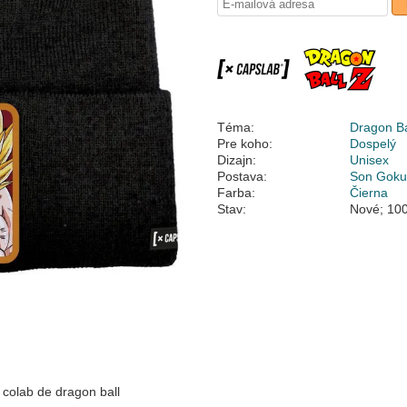
Téma:
Dragon Ba
Pre koho:
Dospelý
Dizajn:
Unisex
Postava:
Son Gok
Farba:
Čierna
Stav:
Nové; 100
 colab de dragon ball