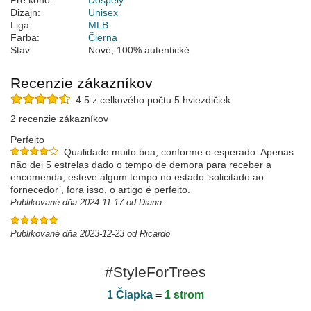
Pre koho:
Dospelý
Dizajn:
Unisex
Liga:
MLB
Farba:
Čierna
Stav:
Nové; 100% autentické
Recenzie zákazníkov
4.5 z celkového počtu 5 hviezdičiek
2 recenzie zákazníkov
Perfeito
Qualidade muito boa, conforme o esperado. Apenas
não dei 5 estrelas dado o tempo de demora para receber a
encomenda, esteve algum tempo no estado ‘solicitado ao
fornecedor’, fora isso, o artigo é perfeito.
Publikované dňa 2024-11-17 od Diana
Publikované dňa 2023-12-23 od Ricardo
#StyleForTrees
1 Čiapka
=
1 strom