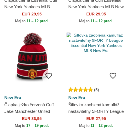
Čiapka čierna Essential Cuff
Čiapka čierna Cuff Essential
New York Yankees MLB
New York Yankees MLB New
New Era
Era
EUR 29,95
EUR 29,95
Maj to
11 – 12 pred.
Maj to
11 – 12 pred.
(5)
New Era
New Era
Čiapka ježko červená Cuff
Šiltovka zaoblená kamufláž
Jake Manchester United
nastaviteľný 9FORTY League
Football Club Premier League
Essential New York Yankees
EUR 36,95
EUR 27,95
New Era
MLB New Era
Maj to
17 – 19 pred.
Maj to
11 – 12 pred.