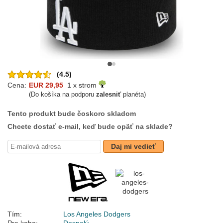
(4.5)
Cena:
EUR 29,95
1 x strom
(Do košíka na podporu
zalesniť
planéta)
Tento produkt bude čoskoro skladom
Chcete dostať e-mail, keď bude opäť na sklade?
Daj mi vedieť
Tím:
Los Angeles Dodgers