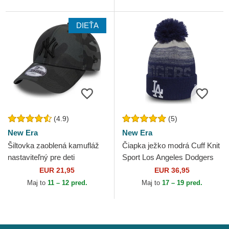
DIEŤA
(4.9)
(5)
New Era
New Era
Šiltovka zaoblená kamufláž
Čiapka ježko modrá Cuff Knit
nastaviteľný pre deti
Sport Los Angeles Dodgers
9FORTY League Essential
MLB New Era
EUR 21,95
EUR 36,95
New York Yankees MLB
Maj to
11 – 12 pred.
Maj to
17 – 19 pred.
New...