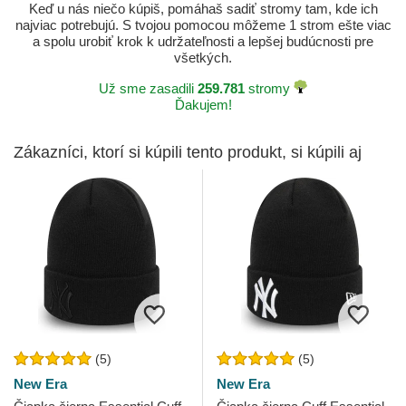
Keď u nás niečo kúpiš, pomáhaš sadiť stromy tam, kde ich
najviac potrebujú. S tvojou pomocou môžeme 1 strom ešte viac
a spolu urobiť krok k udržateľnosti a lepšej budúcnosti pre
všetkých.
Už sme zasadili
259.781
stromy
Ďakujem!
Zákazníci, ktorí si kúpili tento produkt, si kúpili aj
(5)
(5)
New Era
New Era