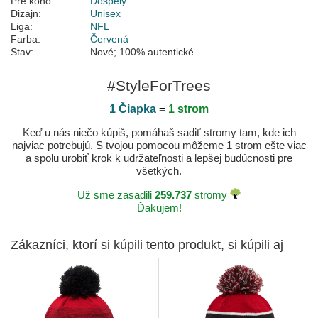
Pre koho:
Dospelý
Dizajn:
Unisex
Liga:
NFL
Farba:
Červená
Stav:
Nové; 100% autentické
#StyleForTrees
1 Čiapka
=
1 strom
Keď u nás niečo kúpiš, pomáhaš sadiť stromy tam, kde ich
najviac potrebujú. S tvojou pomocou môžeme 1 strom ešte viac
a spolu urobiť krok k udržateľnosti a lepšej budúcnosti pre
všetkých.
Už sme zasadili
259.737
stromy
Ďakujem!
Zákazníci, ktorí si kúpili tento produkt, si kúpili aj