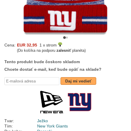
Cena:
EUR 32,95
1 x strom
(Do košíka na podporu
zalesniť
planéta)
Tento produkt bude čoskoro skladom
Chcete dostať e-mail, keď bude opäť na sklade?
Daj mi vedieť
Tvar:
Ježko
Tím:
New York Giants