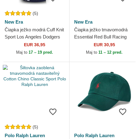
(5)
New Era
New Era
Čiapka ježko modrá Cuff Knit
Čiapka ježko tmavomodrá
Sport Los Angeles Dodgers
Essential Red Bull Racing
MLB New Era
Formula 1 New Era
EUR 36,95
EUR 30,95
Maj to
17 – 19 pred.
Maj to
11 – 12 pred.
(5)
Polo Ralph Lauren
Polo Ralph Lauren