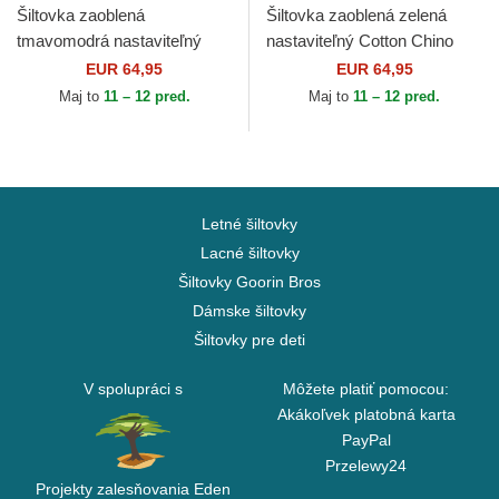
Šiltovka zaoblená
Šiltovka zaoblená zelená
tmavomodrá nastaviteľný
nastaviteľný Cotton Chino
Cotton Chino Classic Sport
Classic Sport Polo Ralph
EUR 64,95
EUR 64,95
Polo Ralph Lauren
Lauren
Maj to
11 – 12 pred.
Maj to
11 – 12 pred.
Letné šiltovky
Lacné šiltovky
Šiltovky Goorin Bros
Dámske šiltovky
Šiltovky pre deti
V spolupráci s
Môžete platiť pomocou:
Akákoľvek platobná karta
PayPal
Przelewy24
Projekty zalesňovania Eden