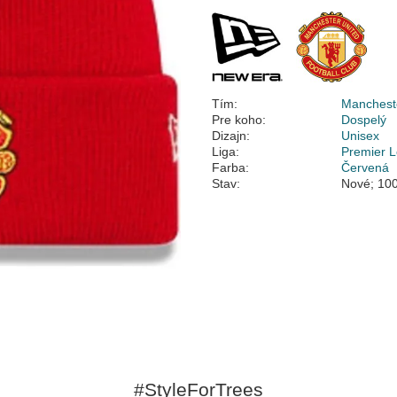
Tím:
Mancheste
Pre koho:
Dospelý
Dizajn:
Unisex
Liga:
Premier 
Farba:
Červená
Stav:
Nové; 100
#StyleForTrees