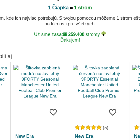
1 Čiapka
=
1 strom
, kde ich najviac potrebujú. S tvojou pomocou môžeme 1 strom ešte v
budúcnosti pre všetkých.
Už sme zasadili
259.408
stromy
Ďakujem!
ili aj
(5)
New Era
New Era
Ne