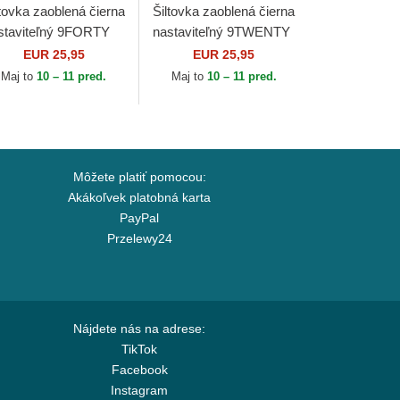
ltovka zaoblená čierna
Šiltovka zaoblená čierna
staviteľný 9FORTY
nastaviteľný 9TWENTY
sential Manchester
Core Newcastle United
EUR 25,95
EUR 25,95
ited Football Club
Football Club Premier
Maj to
10 – 11 pred.
Maj to
10 – 11 pred.
mier...
League...
Môžete platiť pomocou:
Akákoľvek platobná karta
PayPal
Przelewy24
Nájdete nás na adrese:
TikTok
Facebook
Instagram