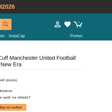
H2026
0
rie
InstaCap
Pomoc
Cuff Manchester United Football
 New Era
sniť
planéta)
skladom
de opäť na sklade?
Daj mi vedieť