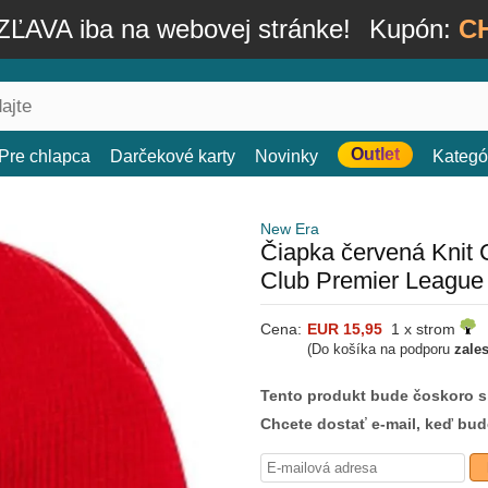
ĽAVA iba na webovej stránke!
Kupón:
C
Outlet
Pre chlapca
Darčekové karty
Novinky
Kategó
New Era
Čiapka červená Knit 
Club Premier League
Cena:
EUR 15,95
1 x strom
(Do košíka na podporu
zale
Tento produkt bude čoskoro 
Chcete dostať e-mail, keď bu