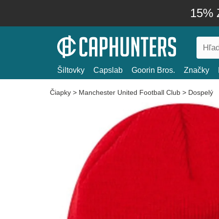
15% Z
Šiltovky
Capslab
Goorin Bros.
Značky
Čiapky
>
Manchester United Football Club
>
Dospelý