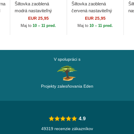
rna
Šiltovka zaoblená
Šiltovka zaoblená
Ši
l
modrá nastaviteľný
červená nastaviteľný
na
er
9FORTY Seasonal
9FORTY Essential
Es
EUR 25,95
EUR 25,95
Manchester United
Manchester United
Un
Maj to
10 – 11 pred.
Maj to
10 – 11 pred.
Football Club Premier...
Football Club Premier...
Pre
V spolupráci s
Projekty zalesňovania Eden
4.9
49319 recenzie zákazníkov