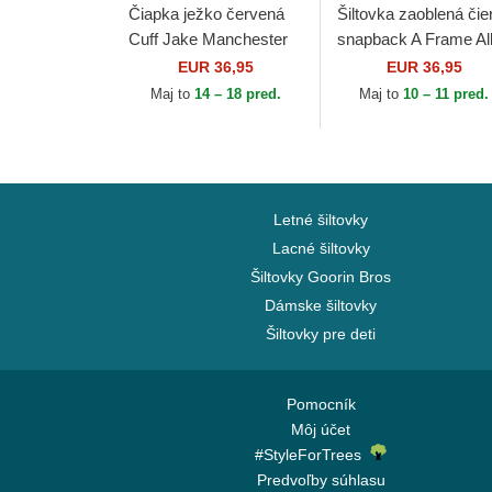
Čiapka ježko červená
Šiltovka zaoblená čie
Cuff Jake Manchester
snapback A Frame Al
United Football Club
Over Print Manchest
EUR 36,95
EUR 36,95
Premier League New
United Football Club
Maj to
14 – 18 pred.
Maj to
10 – 11 pred.
Era
Premier...
Letné šiltovky
Lacné šiltovky
Šiltovky Goorin Bros
Dámske šiltovky
Šiltovky pre deti
Pomocník
Môj účet
#StyleForTrees
Predvoľby súhlasu